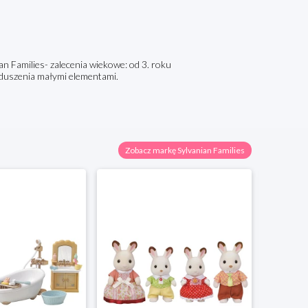
an Families- zalecenia wiekowe: od 3. roku
 uduszenia małymi elementami.
Zobacz markę Sylvanian Families