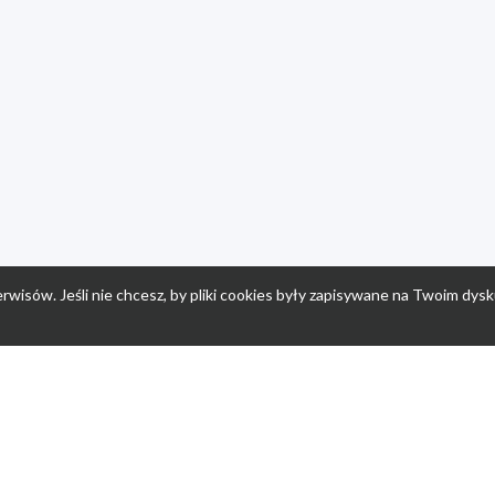
rwisów. Jeśli nie chcesz, by pliki cookies były zapisywane na Twoim dysk
a
Przepisy dla dzieci
Po
Nuumi.pl - moda online
K