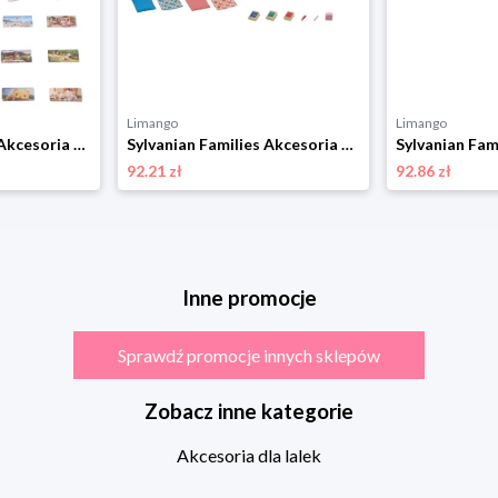
Limango
Limango
Sylvanian Families Akcesoria dla lalek "Country house living room" - 3+ rozmiar: onesize
Sylvanian Families Akcesoria do rodziny Sylvanian - 3+ rozmiar: onesize
92.21 zł
92.86 zł
Inne promocje
Sprawdź promocje innych sklepów
Zobacz inne kategorie
Akcesoria dla lalek