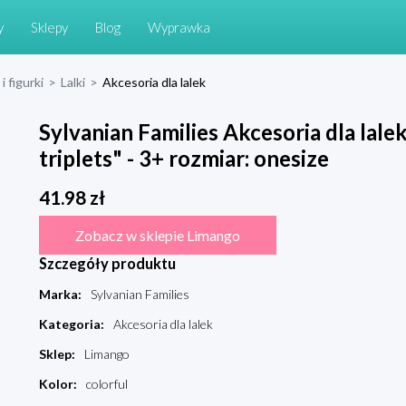
y
Sklepy
Blog
Wyprawka
i figurki
>
Lalki
>
Akcesoria dla lalek
Sylvanian Families Akcesoria dla lal
triplets" - 3+ rozmiar: onesize
41.98
zł
Zobacz w sklepie Limango
Szczegóły produktu
Marka
:
Sylvanian Families
Kategoria
:
Akcesoria dla lalek
Sklep
:
Limango
Kolor
:
colorful