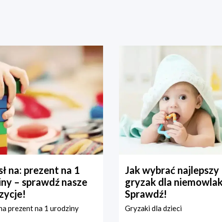
ł na: prezent na 1
Jak wybrać najlepszy
iny – sprawdź nasze
gryzak dla niemowla
zycje!
Sprawdź!
a prezent na 1 urodziny
Gryzaki dla dzieci