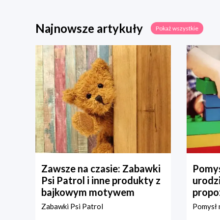
Najnowsze artykuły
Pokaż wszystkie
Zawsze na czasie: Zabawki
Pomys
Psi Patrol i inne produkty z
urodz
bajkowym motywem
propo
Zabawki Psi Patrol
Pomysł n