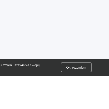
u, zmień ustawienia swojej
Ok, rozumiem
lityka Prywatności
ontakt