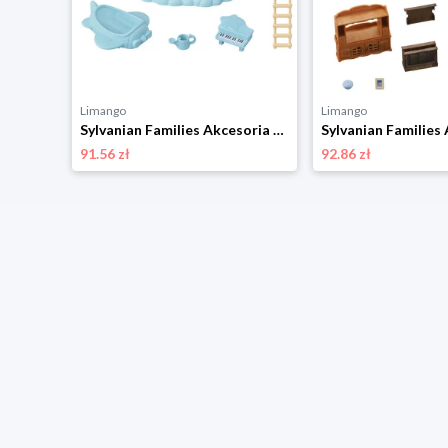
Limango
Limango
Sylvanian Families Akcesoria dla lalek "Persian cat twins" - 3+ rozmiar: onesize
Sylvanian Families Akcesoria dla lalek - 3+ rozmiar: onesize
91.56 zł
92.86 zł