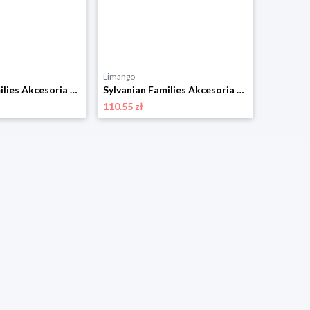
Limango
Limango
Sylvanian Families Akcesoria dla lalek “Country-style bathroom” - 3+ rozmiar: onesize
Sylvanian Families Akcesoria dla lalek "Family of chocolate bunnies" - 3+ rozmiar: onesize
110.55 zł
41.69 zł