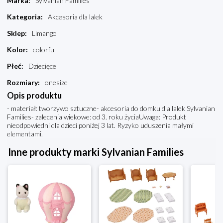
Marka
:
Sylvanian Families
Kategoria
:
Akcesoria dla lalek
Sklep
:
Limango
Kolor
:
colorful
Płeć
:
Dziecięce
Rozmiary
:
onesize
Opis produktu
- materiał: tworzywo sztuczne- akcesoria do domku dla lalek Sylvanian
Families- zalecenia wiekowe: od 3. roku życiaUwaga: Produkt
nieodpowiedni dla dzieci poniżej 3 lat. Ryzyko uduszenia małymi
elementami.
Inne produkty marki Sylvanian Families