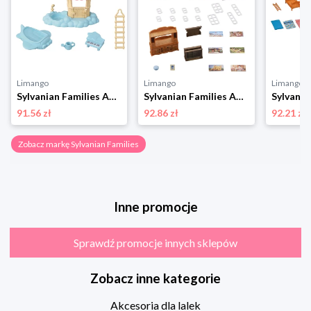
Limango
Limango
Limango
Sylvanian Families Akcesoria dla lalek - 3+ rozmiar: onesize
Sylvanian Families Akcesoria dla lalek "Country house living room" - 3+ rozmiar: onesize
91.56 zł
92.86 zł
92.21 zł
Zobacz markę Sylvanian Families
Inne promocje
Sprawdź promocje innych sklepów
Zobacz inne kategorie
Akcesoria dla lalek