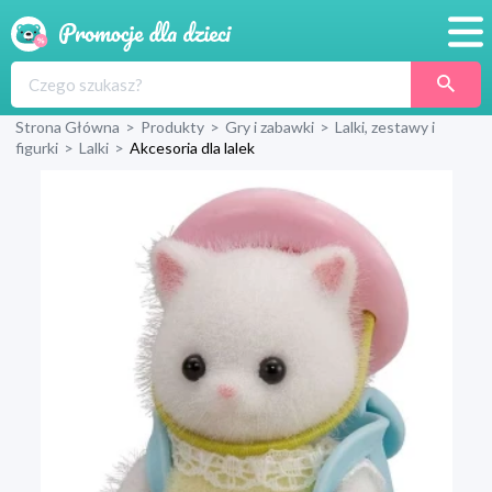
Promocje
Strona Główna
>
Produkty
>
Gry i zabawki
>
Lalki, zestawy i
Produkty
figurki
>
Lalki
>
Akcesoria dla lalek
Sklepy
Blog
Wyprawka