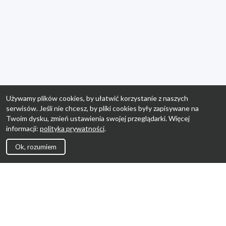
Używamy plików cookies, by ułatwić korzystanie z naszych
serwisów. Jeśli nie chcesz, by pliki cookies były zapisywane na
Twoim dysku, zmień ustawienia swojej przeglądarki. Więcej
informacji:
polityka prywatności
.
Ok, rozumiem