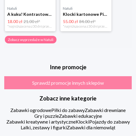
Natuli
Natuli
A kuku! Kontrastowe obrazki. Karty kontrastowe + poradnik 0+ Edgard
Klocki kartonowe Piramida Zabaw. Owoce i Warzywa Piramida zabaw
18.00 zł
21.00 zł*
55.00 zł
84.00 zł*
*najniższa cena z 30 dni przed obniżką
*najniższa cena z 30 dni przed obniżką
Zobacz wyprzedaże w Natuli
Inne promocje
Sprawdź promocje innych sklepów
Zobacz inne kategorie
Zabawki ogrodowe
Piłki do zabawy
Zabawki drewniane
Gry i puzzle
Zabawki edukacyjne
Zabawki kreatywne i artystyczne
Klocki
Pojazdy do zabawy
Lalki, zestawy i figurki
Zabawki dla niemowląt