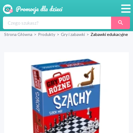
Promocje
Strona Główna
>
Produkty
>
Gry i zabawki
>
Zabawki edukacyjne
Produkty
Sklepy
Blog
Wyprawka