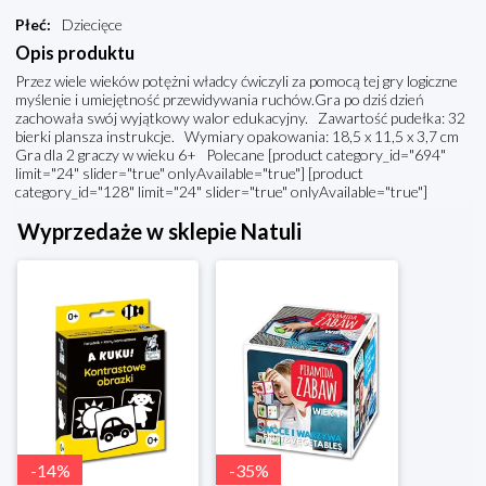
Płeć
:
Dziecięce
Opis produktu
Przez wiele wieków potężni władcy ćwiczyli za pomocą tej gry logiczne
myślenie i umiejętność przewidywania ruchów.Gra po dziś dzień
zachowała swój wyjątkowy walor edukacyjny. Zawartość pudełka: 32
bierki plansza instrukcje. Wymiary opakowania: 18,5 x 11,5 x 3,7 cm
Gra dla 2 graczy w wieku 6+ Polecane [product category_id="694"
limit="24" slider="true" onlyAvailable="true"] [product
category_id="128" limit="24" slider="true" onlyAvailable="true"]
Wyprzedaże w sklepie Natuli
-
14
%
-
35
%