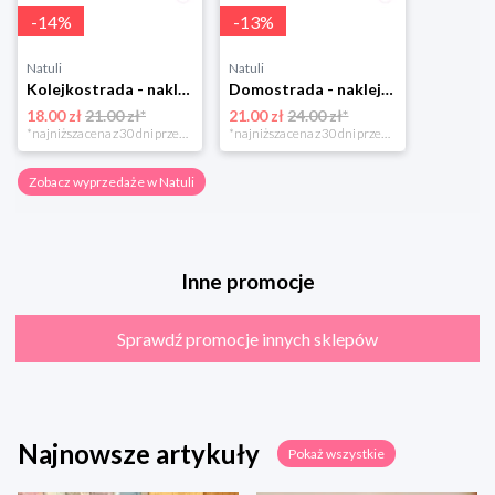
-
14
%
-
13
%
Natuli
Natuli
Kolejkostrada - naklejaj tory Zuzutoys
Domostrada - naklejaj ulice Zuzutoys
18.00 zł
21.00 zł*
21.00 zł
24.00 zł*
*najniższa cena z 30 dni przed obniżką
*najniższa cena z 30 dni przed obniżką
Zobacz wyprzedaże w Natuli
Inne promocje
Sprawdź promocje innych sklepów
Najnowsze artykuły
Pokaż wszystkie