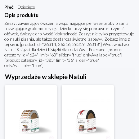
Płeć
:
Dziecięce
Opis produktu
Zeszyt zawierający ćwiczenia wspomagające pierwsze próby pisania i
rozwiajające grafomotorykę. Dziecko uczy się poprawnie trzymać
ołówek, ćwiczy cierpliwość i dokładność. Zeszyt nie tylko przygotowuje
do nauki pisania, ale także dostarcza świetnej zabawy! Zobacz inne z
tej serii: [product id="26314, 26316, 26319, 26318"] Wydawnictwo
Natuli Książki dla dzieci Książki dla rodziców Polecane [product
category_id="624" limit="60" slider="true" onlyAvailable="true"]
[product category_id="383" limit="36" slider="true"
onlyAvailable="true"]
Wyprzedaże w sklepie Natuli