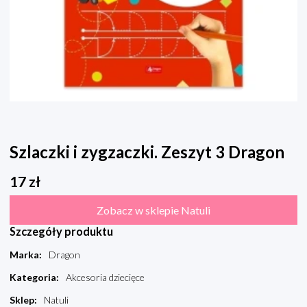
Szlaczki i zygzaczki. Zeszyt 3 Dragon
17
zł
Zobacz w sklepie Natuli
Szczegóły produktu
Marka
:
Dragon
Kategoria
:
Akcesoria dziecięce
Sklep
:
Natuli