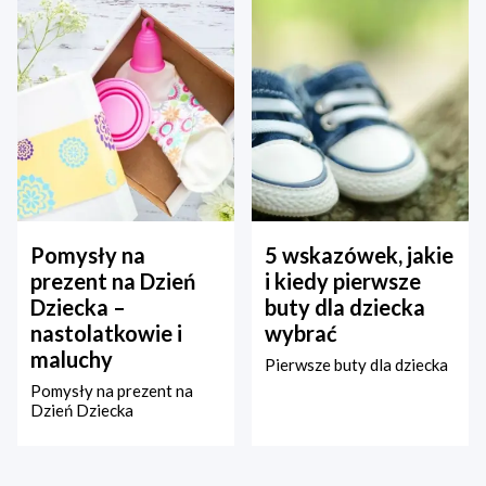
Pomysły na
5 wskazówek, jakie
prezent na Dzień
i kiedy pierwsze
Dziecka –
buty dla dziecka
nastolatkowie i
wybrać
maluchy
Pierwsze buty dla dziecka
Pomysły na prezent na
Dzień Dziecka