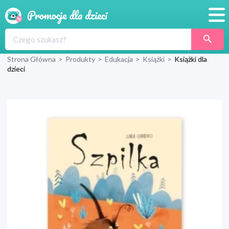
Promocje
Strona Główna
>
Produkty
>
Edukacja
>
Książki
>
Książki dla
Produkty
dzieci
Sklepy
Blog
Wyprawka