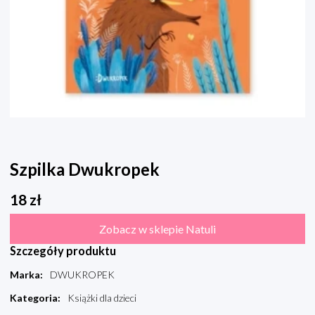
Szpilka Dwukropek
18
zł
Zobacz w sklepie Natuli
Szczegóły produktu
Marka
:
DWUKROPEK
Kategoria
:
Książki dla dzieci