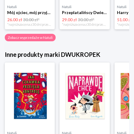
Natuli
Natuli
Natuli
Mój ojciec, mój przyjaciel Element
Przeplatalińscy Dwie siostry
26.00 zł
30.00 zł*
29.00 zł
30.00 zł*
51.00 zł
*najniższa cena z 30 dni przed obniżką
*najniższa cena z 30 dni przed obniżką
Zobacz wyprzedaże w Natuli
Inne produkty marki DWUKROPEK
Natuli
Natuli
Natuli