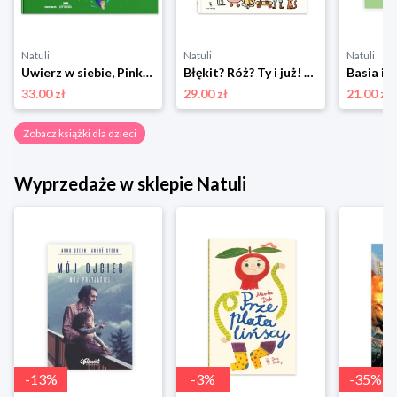
Natuli
Natuli
Natuli
Uwierz w siebie, Pinku! Książka o pewności siebie i motywacji wewnętrznej dla dzieci i rodziców trochę też Sensus
Błękit? Róż? Ty i już! Dwie siostry
33.00 zł
29.00 zł
21.00 zł
Zobacz książki dla dzieci
Wyprzedaże w sklepie Natuli
-
13
%
-
3
%
-
35
%