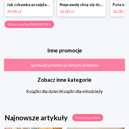
Jak czkawka przejęła kontrolę. To Się Czyta Dwukropek
Naprawdę chcę się dzielić Dwukropek
29.00 zł
35.00 zł
26.00 zł
Zobacz markę DWUKROPEK
Inne promocje
Sprawdź promocje innych sklepów
Zobacz inne kategorie
Książki dla dzieci
Książki dla młodzieży
Najnowsze artykuły
Pokaż wszystkie