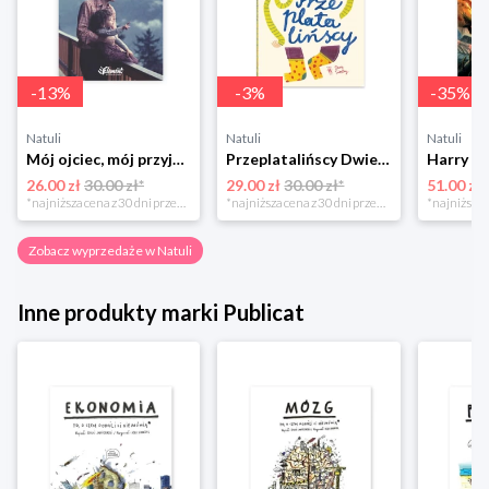
-
13
%
-
3
%
-
35
%
Natuli
Natuli
Natuli
Mój ojciec, mój przyjaciel Element
Przeplatalińscy Dwie siostry
26.00 zł
30.00 zł*
29.00 zł
30.00 zł*
51.00 zł
*najniższa cena z 30 dni przed obniżką
*najniższa cena z 30 dni przed obniżką
Zobacz wyprzedaże w Natuli
Inne produkty marki Publicat