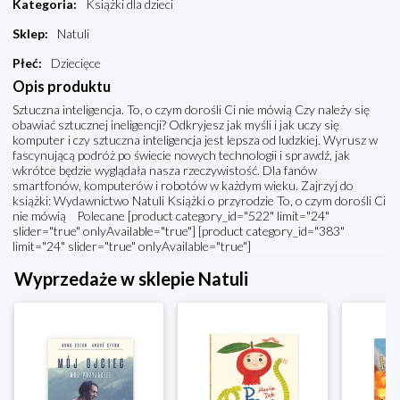
Kategoria
:
Książki dla dzieci
Sklep
:
Natuli
Płeć
:
Dziecięce
Opis produktu
Sztuczna inteligencja. To, o czym dorośli Ci nie mówią Czy należy się
obawiać sztucznej ineligencji? Odkryjesz jak myśli i jak uczy się
komputer i czy sztuczna inteligencja jest lepsza od ludzkiej. Wyrusz w
fascynującą podróż po świecie nowych technologii i sprawdź, jak
wkrótce będzie wyglądała nasza rzeczywistość. Dla fanów
smartfonów, komputerów i robotów w każdym wieku. Zajrzyj do
książki: Wydawnictwo Natuli Książki o przyrodzie To, o czym dorośli Ci
nie mówią Polecane [product category_id="522" limit="24"
slider="true" onlyAvailable="true"] [product category_id="383"
limit="24" slider="true" onlyAvailable="true"]
Wyprzedaże w sklepie Natuli