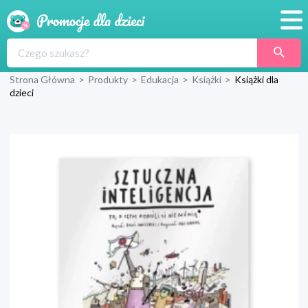
Promocje
Strona Główna
>
Produkty
>
Edukacja
>
Książki
>
Książki dla
Produkty
dzieci
Sklepy
Blog
Wyprawka