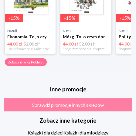
-
15
%
-
15
%
-
15
%
Natuli
Natuli
Natuli
Ekonomia. To, o czym dorośli Ci nie mówią Publicat
Mózg. To, o czym dorośli Ci nie mówią Publicat
44.00 zł
52.00 zł*
44.00 zł
52.00 zł*
44.00 zł
*najniższa cena z 30 dni przed obniżką
*najniższa cena z 30 dni przed obniżką
Zobacz markę Publicat
Inne promocje
Sprawdź promocje innych sklepów
Zobacz inne kategorie
Książki dla dzieci
Książki dla młodzieży