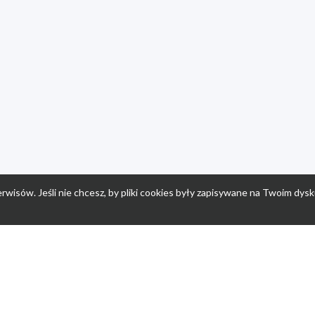
rwisów. Jeśli nie chcesz, by pliki cookies były zapisywane na Twoim dysk
a
Przepisy dla dzieci
Po