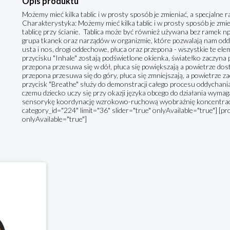
Opis produktu
Możemy mieć kilka tablic i w prosty sposób je zmieniać, a specjalne r
Charakterystyka: Możemy mieć kilka tablic i w prosty sposób je zmie
tablicę przy ścianie. Tablica może być również używana bez ramek n
grupa tkanek oraz narządów w organizmie, które pozwalają nam od
usta i nos, drogi oddechowe, płuca oraz przepona - wszystkie te el
przycisku "Inhale" zostają podświetlone okienka, światełko zaczyn
przepona przesuwa się w dół, płuca się powiększają a powietrze dosta
przepona przesuwa się do góry, płuca się zmniejszają, a powietrze z
przycisk "Breathe" służy do demonstracji całego procesu oddychania 
czemu dziecko uczy się przy okazji języka obcego do działania wyma
sensorykę koordynację wzrokowo-ruchową wyobraźnię koncentrac
category_id="224" limit="36" slider="true" onlyAvailable="true"] [pr
onlyAvailable="true"]