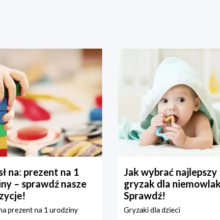
ł na: prezent na 1
Jak wybrać najlepszy
iny – sprawdź nasze
gryzak dla niemowla
zycje!
Sprawdź!
a prezent na 1 urodziny
Gryzaki dla dzieci