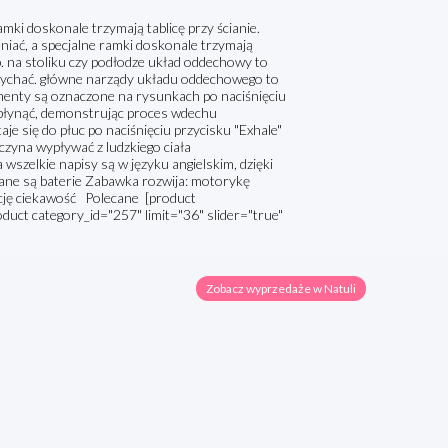
amki doskonale trzymają tablicę przy ścianie.
niać, a specjalne ramki doskonale trzymają
p. na stoliku czy podłodze układ oddechowy to
dychać. główne narządy układu oddechowego to
ementy są oznaczone na rysunkach po naciśnięciu
a płynąć, demonstrując proces wdechu
je się do płuc po naciśnięciu przycisku "Exhale"
aczyna wypływać z ludzkiego ciała
wszelkie napisy są w języku angielskim, dzięki
gane są baterie Zabawka rozwija: motorykę
ję ciekawość Polecane [product
oduct category_id="257" limit="36" slider="true"
Zobacz wyprzedaże w Natuli