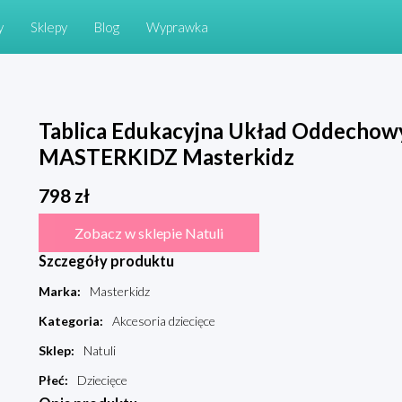
y
Sklepy
Blog
Wyprawka
Tablica Edukacyjna Układ Oddechow
MASTERKIDZ Masterkidz
798
zł
Zobacz w sklepie Natuli
Szczegóły produktu
Marka
:
Masterkidz
Kategoria
:
Akcesoria dziecięce
Sklep
:
Natuli
Płeć
:
Dziecięce