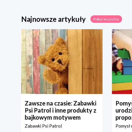
Najnowsze artykuły
Pokaż wszystkie
Zawsze na czasie: Zabawki
Pomys
Psi Patrol i inne produkty z
urodz
bajkowym motywem
propo
Zabawki Psi Patrol
Pomysł n