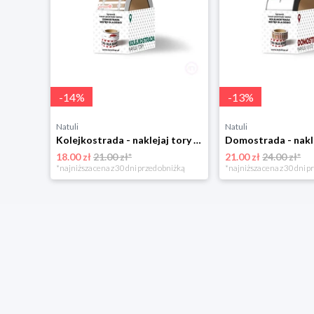
-
14
%
-
13
%
Natuli
Natuli
Kolejkostrada - naklejaj tory Zuzutoys
18.00 zł
21.00 zł*
21.00 zł
24.00 zł*
*najniższa cena z 30 dni przed obniżką
*najniższa cena z 30 dni p