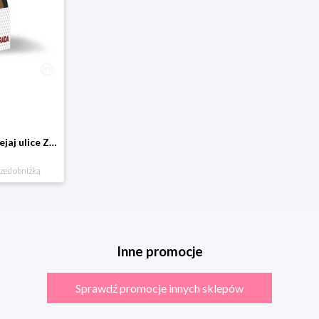
Domostrada - naklejaj ulice Zuzutoys
rzed obniżką
Inne promocje
Sprawdź promocje innych sklepów