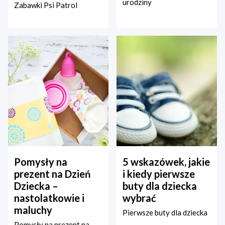
urodziny
Zabawki Psi Patrol
Pomysły na
5 wskazówek, jakie
prezent na Dzień
i kiedy pierwsze
Dziecka –
buty dla dziecka
nastolatkowie i
wybrać
maluchy
Pierwsze buty dla dziecka
Pomysły na prezent na