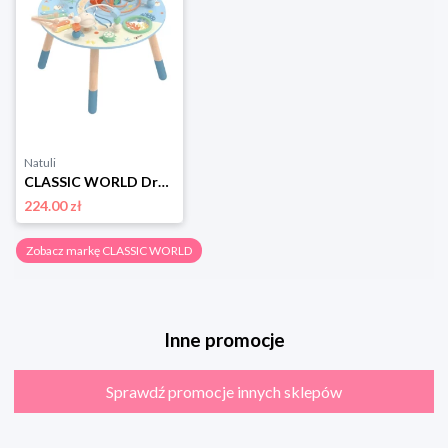
Natuli
CLASSIC WORLD Drewniany Stolik Aktywności "Morskie Życie" Muzyczno Edukacyjny Classic world
224.00 zł
Zobacz markę CLASSIC WORLD
Inne promocje
Sprawdź promocje innych sklepów