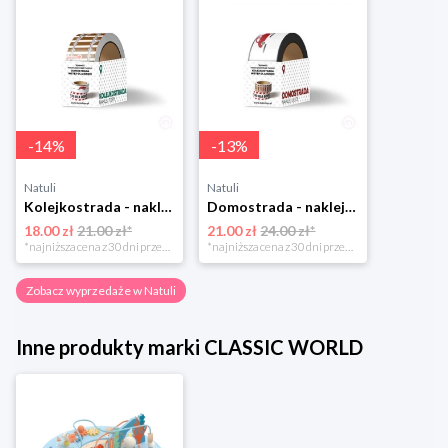
-
14
%
-
13
%
Natuli
Natuli
Kolejkostrada - naklejaj tory Zuzutoys
Domostrada - naklejaj ulice Zuzutoys
18.00 zł
21.00 zł*
21.00 zł
24.00 zł*
*najniższa cena z 30 dni przed obniżką
*najniższa cena z 30 dni przed obniżką
Zobacz wyprzedaże w Natuli
Inne produkty marki CLASSIC WORLD