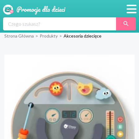
Promocje
Strona Główna
>
Produkty
>
Akcesoria dziecięce
Produkty
Sklepy
Blog
Wyprawka