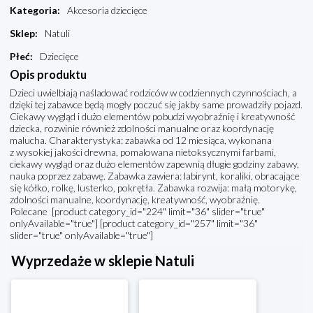
Kategoria
:
Akcesoria dziecięce
Sklep
:
Natuli
Płeć
:
Dziecięce
Opis produktu
Dzieci uwielbiają naśladować rodziców w codziennych czynnościach, a
dzięki tej zabawce będą mogły poczuć się jakby same prowadziły pojazd.
Ciekawy wygląd i dużo elementów pobudzi wyobraźnię i kreatywność
dziecka, rozwinie również zdolności manualne oraz koordynację
malucha. Charakterystyka: zabawka od 12 miesiąca, wykonana
z wysokiej jakości drewna, pomalowana nietoksycznymi farbami,
ciekawy wygląd oraz dużo elementów zapewnią długie godziny zabawy,
nauka poprzez zabawę. Zabawka zawiera: labirynt, koraliki, obracające
się kółko, rolkę, lusterko, pokrętła. Zabawka rozwija: małą motorykę,
zdolności manualne, koordynację, kreatywność, wyobraźnię.
Polecane [product category_id="224" limit="36" slider="true"
onlyAvailable="true"] [product category_id="257" limit="36"
slider="true" onlyAvailable="true"]
Wyprzedaże w sklepie Natuli