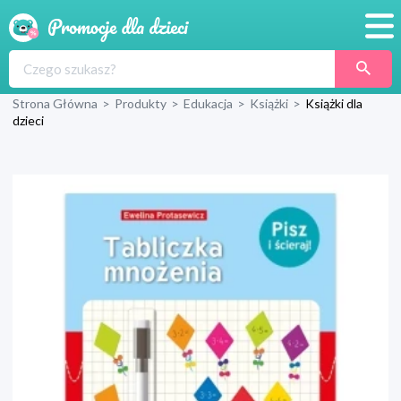
Promocje
Strona Główna
>
Produkty
>
Edukacja
>
Książki
>
Książki dla
Produkty
dzieci
Sklepy
Blog
Wyprawka