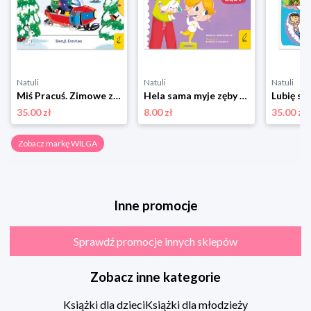
Natuli
Natuli
Natuli
Miś Pracuś. Zimowe zabawy Wilga
Hela sama myje zęby Wilga
Lubię si
35.00 zł
8.00 zł
35.00 zł
Zobacz markę WILGA
Inne promocje
Sprawdź promocje innych sklepów
Zobacz inne kategorie
Książki dla dzieci
Książki dla młodzieży