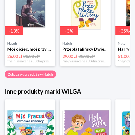
-
13
%
-
3
%
-
35
%
Natuli
Natuli
Natuli
Mój ojciec, mój przyjaciel Element
Przeplatalińscy Dwie siostry
26.00 zł
30.00 zł*
29.00 zł
30.00 zł*
51.00 zł
*najniższa cena z 30 dni przed obniżką
*najniższa cena z 30 dni przed obniżką
Zobacz wyprzedaże w Natuli
Inne produkty marki WILGA