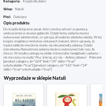
Kategoria
:
Książki dla dzieci
Sklep
:
Natuli
Płeć
:
Dziecięce
Opis produktu
Do książki dołączono pisak, który można zetrzeć za pomocą
umieszczonej w skuwce gąbeczki. Dzięki temu zadania można
wykonywać wielokrotnie, co sprzyja utrwaleniu zdobytej wiedzy. W tej
książce znajdziesz mnóstwo ciekawych ćwiczeń, które sprawią, że
nauka tabliczki mnożenia stanie się niesamowitą zabawą. Dzięki
ścieralnemu flamastrowi zadania możesz wykonywać tyle razy, ile
chcesz. W środku czekają na ciebie różnorodne łamigłówki i zadania –
nie ma czasu na nudę! Pisz, ścieraj, ucz się – dobrej zabawy! Polecane
[product category_id="624" limit="24" slider="true"
onlyAvailable="true"] [product category_id="161" limit="24"
slider="true" onlyAvailable="true"]
Wyprzedaże w sklepie Natuli