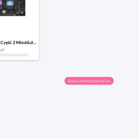
Chcę być kimś Część 2 Mind&dream michał zawadka
zł*
0 dni przed obniżką
Zobacz markę Srebrny Las