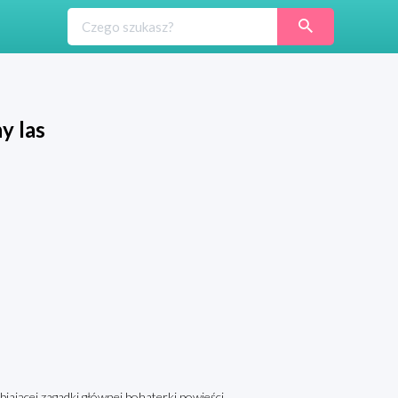
y las
lbiającej zagadki głównej bohaterki powieści,