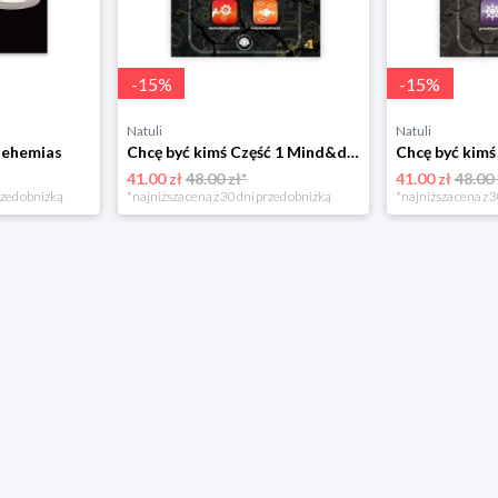
-
15
%
-
15
%
Natuli
Natuli
Nehemias
Chcę być kimś Część 1 Mind&dream michał zawadka
41.00 zł
48.00 zł*
41.00 zł
48.00 
rzed obniżką
*najniższa cena z 30 dni przed obniżką
*najniższa cena z 3