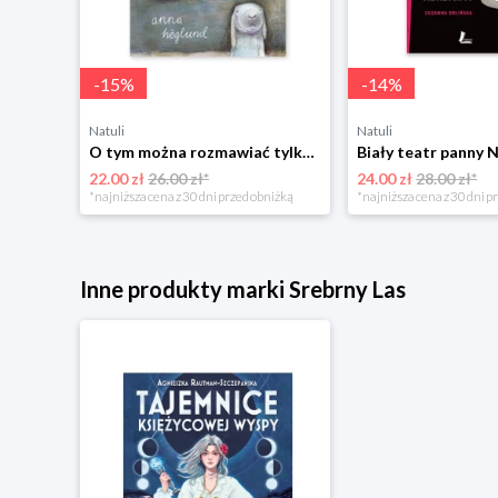
-
15
%
-
14
%
Natuli
Natuli
O tym można rozmawiać tylko z królikami Zakamarki
Biały teatr panny 
22.00 zł
26.00 zł*
24.00 zł
28.00 zł*
*najniższa cena z 30 dni przed obniżką
*najniższa cena z 30 dni p
Inne produkty marki Srebrny Las