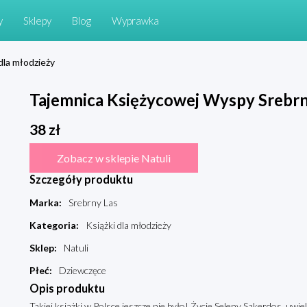
y
Sklepy
Blog
Wyprawka
 dla młodzieży
Tajemnica Księżycowej Wyspy Srebrn
38
zł
Zobacz w sklepie Natuli
Szczegóły produktu
Marka
:
Srebrny Las
Kategoria
:
Książki dla młodzieży
Sklep
:
Natuli
Płeć
:
Dziewczęce
Opis produktu
Takiej książki w Polsce jeszcze nie było! Życie Seleny Sakerdos, uwie