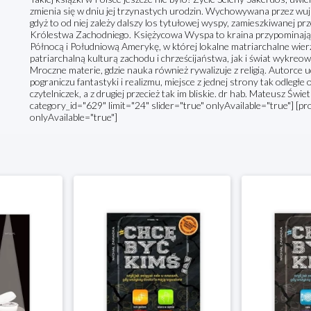
zmienia się w dniu jej trzynastych urodzin. Wychowywana przez wu
gdyż to od niej zależy dalszy los tytułowej wyspy, zamieszkiwanej pr
Królestwa Zachodniego. Księżycowa Wyspa to kraina przypominając
Północą i Południową Amerykę, w której lokalne matriarchalne wierz
patriarchalną kulturą zachodu i chrześcijaństwa, jak i świat wykreow
Mroczne materie, gdzie nauka również rywalizuje z religią. Autorce 
pograniczu fantastyki i realizmu, miejsce z jednej strony tak odległe
czytelniczek, a z drugiej przecież tak im bliskie. dr hab. Mateusz Ś
category_id="629" limit="24" slider="true" onlyAvailable="true"] [pr
onlyAvailable="true"]