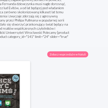
ja Fernanda dziewczynka musi nagle dorosnąć,
zez lud Evitów, a od lat będącej pod władaniem
a zarówno skolonizowaną kilkaset lat temu
enia i zwyczaje zderzają się z agresywną
any przez Philipa Pullmana w popularnej serii
udało się stworzyć przekonujący świat będący na
 od realiów współczesnych czytelników i
wietlicki Uniwersytet Wrocławski Polecamy [product
oduct category_id="141" limit="24" slider="true"
Zobacz wyprzedaże w Natuli