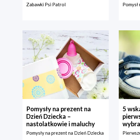
Zabawki Psi Patrol
Pomysł n
Pomysły na prezent na
5 wska
Dzień Dziecka –
pierws
nastolatkowie i maluchy
wybra
Pomysły na prezent na Dzień Dziecka
Pierwsze