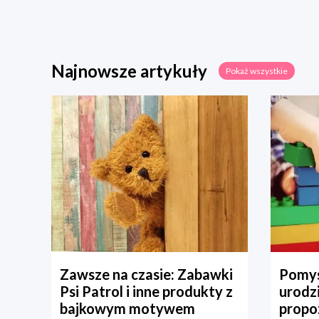
Najnowsze artykuły
Pokaż wszystkie
Zawsze na czasie: Zabawki
Pomys
Psi Patrol i inne produkty z
urodz
bajkowym motywem
propo