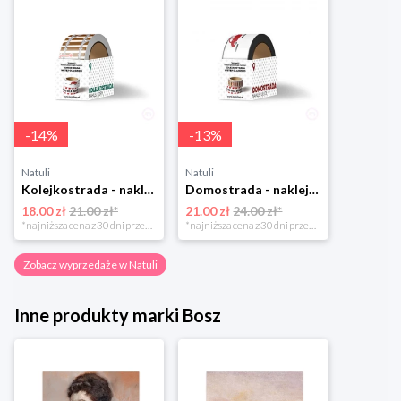
-
14
%
-
13
%
Natuli
Natuli
Kolejkostrada - naklejaj tory Zuzutoys
Domostrada - naklejaj ulice Zuzutoys
18.00 zł
21.00 zł*
21.00 zł
24.00 zł*
*najniższa cena z 30 dni przed obniżką
*najniższa cena z 30 dni przed obniżką
Zobacz wyprzedaże w Natuli
Inne produkty marki Bosz