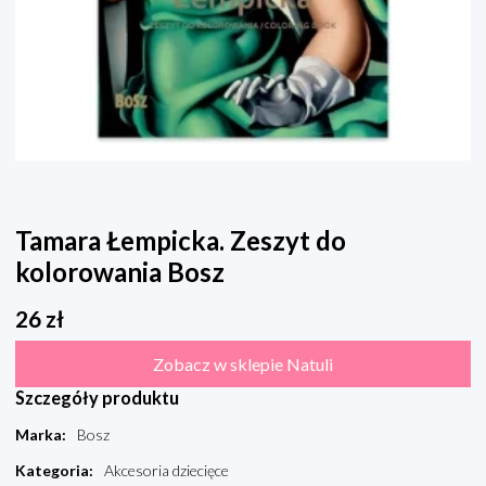
Tamara Łempicka. Zeszyt do
kolorowania Bosz
26
zł
Zobacz w sklepie Natuli
Szczegóły produktu
Marka
:
Bosz
Kategoria
:
Akcesoria dziecięce