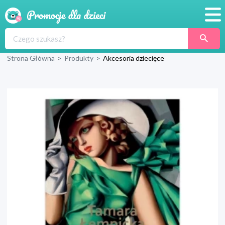
Promocje
Strona Główna
>
Produkty
>
Akcesoria dziecięce
Produkty
Sklepy
Blog
Wyprawka