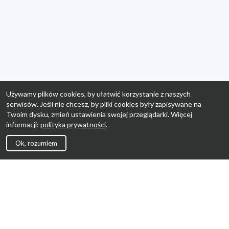
Używamy plików cookies, by ułatwić korzystanie z naszych
serwisów. Jeśli nie chcesz, by pliki cookies były zapisywane na
Twoim dysku, zmień ustawienia swojej przeglądarki. Więcej
informacji:
polityka prywatności
.
Ok, rozumiem