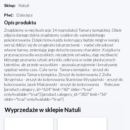
Sklep
:
Natuli
Płeć
:
Dziecięce
Opis produktu
Znajdziemy w niej ilustracje 14 reprodukcji Tamary Łempickiej. Obok
zdjęcia danego dzieła znajdziemy szablon do samodzielnego
pokolorowania. Dzięki temu każdy kolorujący będzie mógł w swojej
wersji zbliżyć się do oryginału lub przeciwnie – nadać obrazkowi
własne barwy, zmieniając jego dotychczasowy charakter. Książka ta
przeznaczona dla wszystkich, niezależnie od wieku, daje możliwość
bliższego poznania sztuki artystki, odkrycia w sobie plastycznych
talentów, ale przede wszystkim – pozwala przyjemnie i kreatywnie
spędzać wolny czas. Cała seria: Tamara Łempicka - zeszyt do
kolorowania Tamara Łempicka. Zeszyt do kolorowania 2 Zofia
Stryjeńska - zeszyt do kolorowania Stanisław Wyspiański - zeszyt do
kolorowania Jacek Malczewski - zeszyt do kolorowania Polecane
[product category_id="624" limit="60" slider="true"
onlyAvailable="true"] [product category_id="383" limit="36"
slider="true" onlyAvailable="true"]
Wyprzedaże w sklepie Natuli