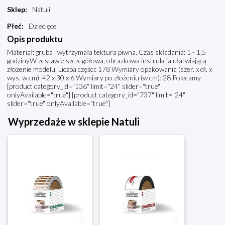
Sklep
:
Natuli
Płeć
:
Dziecięce
Opis produktu
Materiał: gruba i wytrzymała tektura piwna. Czas składania: 1 - 1,5
godzinyW zestawie szczegółowa, obrazkowa instrukcja ułatwiającą
złożenie modelu. Liczba części: 178 Wymiary opakowania (szer. x dł. x
wys. w cm): 42 x 30 x 6 Wymiary po złożeniu (w cm): 28 Polecamy
[product category_id="136" limit="24" slider="true"
onlyAvailable="true"] [product category_id="737" limit="24"
slider="true" onlyAvailable="true"]
Wyprzedaże w sklepie Natuli