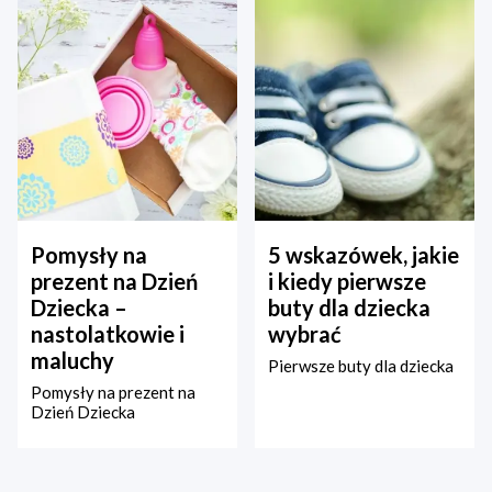
Pomysły na
5 wskazówek, jakie
prezent na Dzień
i kiedy pierwsze
Dziecka –
buty dla dziecka
nastolatkowie i
wybrać
maluchy
Pierwsze buty dla dziecka
Pomysły na prezent na
Dzień Dziecka