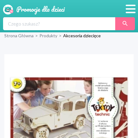
Promocje
Strona Główna
>
Produkty
>
Akcesoria dziecięce
Produkty
Sklepy
Blog
Wyprawka