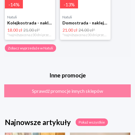
-
14
%
-
13
%
Natuli
Natuli
Kolejkostrada - naklejaj tory Zuzutoys
Domostrada - naklejaj ulice Zuzutoys
18.00 zł
21.00 zł*
21.00 zł
24.00 zł*
*najniższa cena z 30 dni przed obniżką
*najniższa cena z 30 dni przed obniżką
Zobacz wyprzedaże w Natuli
Inne promocje
Sprawdź promocje innych sklepów
Najnowsze artykuły
Pokaż wszystkie