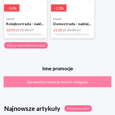
-
14
%
-
13
%
Natuli
Natuli
Kolejkostrada - naklejaj tory Zuzutoys
Domostrada - naklejaj ulice Zuzutoys
18.00 zł
21.00 zł*
21.00 zł
24.00 zł*
*najniższa cena z 30 dni przed obniżką
*najniższa cena z 30 dni przed obniżką
Zobacz wyprzedaże w Natuli
Inne promocje
Sprawdź promocje innych sklepów
Najnowsze artykuły
Pokaż wszystkie