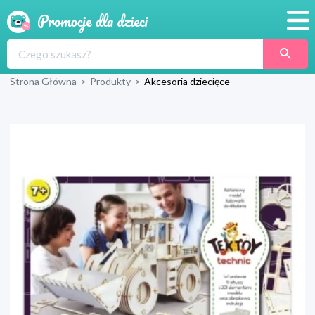
Promocje
Strona Główna
>
Produkty
>
Akcesoria dziecięce
Produkty
Sklepy
Blog
Wyprawka