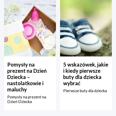
Pomysły na
5 wskazówek, jakie
prezent na Dzień
i kiedy pierwsze
Dziecka –
buty dla dziecka
nastolatkowie i
wybrać
maluchy
Pierwsze buty dla dziecka
Pomysły na prezent na
Dzień Dziecka