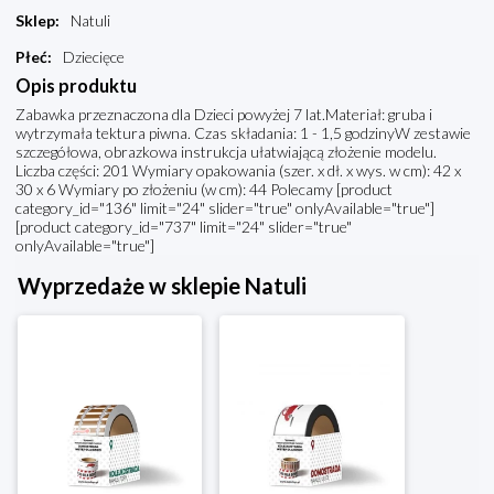
Sklep
:
Natuli
Płeć
:
Dziecięce
Opis produktu
Zabawka przeznaczona dla Dzieci powyżej 7 lat.Materiał: gruba i
wytrzymała tektura piwna. Czas składania: 1 - 1,5 godzinyW zestawie
szczegółowa, obrazkowa instrukcja ułatwiającą złożenie modelu.
Liczba części: 201 Wymiary opakowania (szer. x dł. x wys. w cm): 42 x
30 x 6 Wymiary po złożeniu (w cm): 44 Polecamy [product
category_id="136" limit="24" slider="true" onlyAvailable="true"]
[product category_id="737" limit="24" slider="true"
onlyAvailable="true"]
Wyprzedaże w sklepie Natuli