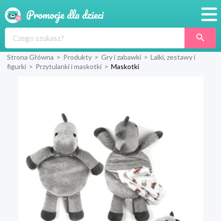
Promocje
Strona Główna
>
Produkty
>
Gry i zabawki
>
Lalki, zestawy i
Produkty
figurki
>
Przytulanki i maskotki
>
Maskotki
Sklepy
Blog
Wyprawka