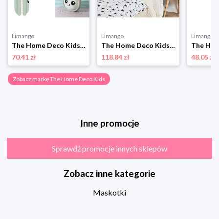
Limango
Limango
Limango
The Home Deco Kids Maskotka 'Kawaii Macaron'' w kolorze zielonym - 0+ rozmiar: onesize
The Home Deco Kids Poduszka w kolorze biało-czarnym - 100 x 22,5 cm rozmiar: onesize
70.41 zł
118.84 zł
48.05 zł
Zobacz markę The Home Deco Kids
Inne promocje
Sprawdź promocje innych sklepów
Zobacz inne kategorie
Maskotki