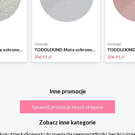
Limango
Limango
TODDLEKIND Mata ochronna podłogowa w kolorze kremowym ze wzorem - Ø 105 cm rozmiar: onesize
TODDLEKIND Mata ochronna podłogowa w kolorze szarym ze wzorem - Ø 105 cm rozmiar: onesize
206.91 zł
206.91 zł
Inne promocje
Sprawdź promocje innych sklepów
Zobacz inne kategorie
koju dziecka
Śpiworki do spania dla niemowląt
Rożki, beciki i otu