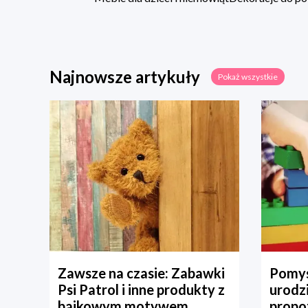
Najnowsze artykuły
Pokaż wszystkie
Zawsze na czasie: Zabawki
Pomys
Psi Patrol i inne produkty z
urodz
bajkowym motywem
propo