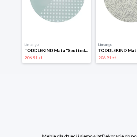
Limango
Limango
TODDLEKIND Mata "Spotted Moss" w kolorze błękitnym do zabawy - Ø 105 cm rozmiar: onesize
206.91 zł
206.91 zł
Meble dla dzieci i niemowląt
Dekoracje do po