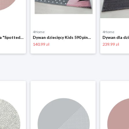
4Home
4Home
TODDLEKIND Mata "Spotted Dusky Rose" w kolorze jasnoróżowym do zabawy - Ø 105 cm rozmiar: onesize
Dywan dziecięcy Kids 590 pink, 80 x 150 cm 4-Home
140.99 zł
239.99 zł