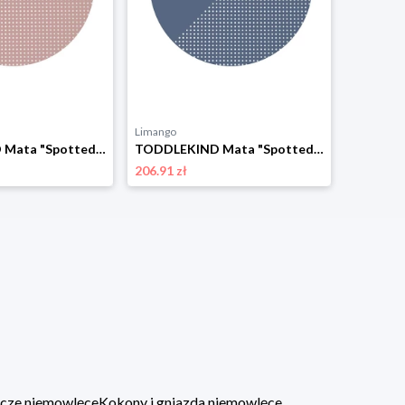
Limango
TODDLEKIND Mata "Spotted Dusky Rose" w kolorze jasnoróżowym do zabawy - Ø 105 cm rozmiar: onesize
TODDLEKIND Mata "Spotted Blue Pansay" w kolorze niebieskim do zabawy - Ø 105 cm rozmiar: onesize
206.91 zł
lacze niemowlęce
Kokony i gniazda niemowlęce