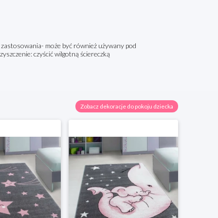
o zastosowania- może być również używany pod
zyszczenie: czyścić wilgotną ściereczką
Zobacz dekoracje do pokoju dziecka