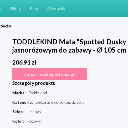
y
Sklepy
Blog
Wyprawka
ziecka
TODDLEKIND Mata "Spotted Dusky R
jasnoróżowym do zabawy - Ø 105 cm 
206.91
zł
Zobacz w sklepie Limango
Szczegóły produktu
Marka
:
Toddlekind
Kategoria
:
Dekoracje do pokoju dziecka
Sklep
:
Limango
Kolor
:
Różowy