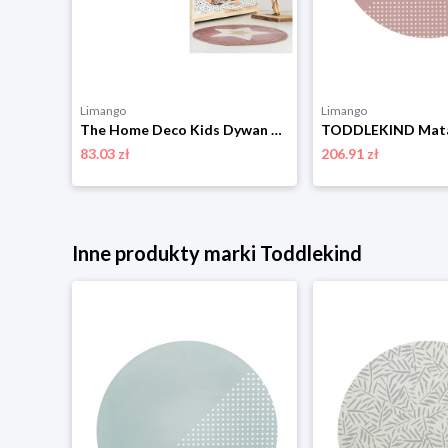
Limango
Limango
Dywan dziecięcy Kids 550 pink, 80 x 150 cm 4-Home
The Home Deco Kids Dywan w kolorze jasnoróżowym - Ø 80 cm rozmiar: onesize
83.03 zł
206.91 zł
niżką
Inne produkty marki Toddlekind