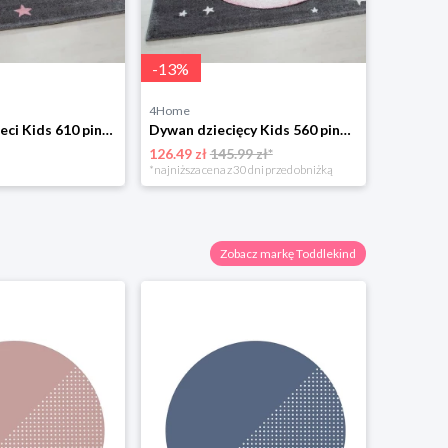
-
13
%
4Home
Dywan dla dzieci Kids 610 pink, 120 x 170 cm 4-Home
Dywan dziecięcy Kids 560 pink 4-Home
126.49 zł
145.99 zł*
*najniższa cena z 30 dni przed obniżką
Zobacz markę Toddlekind