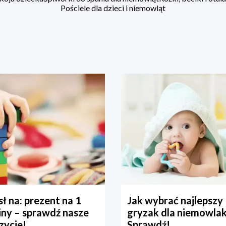
Pościele dla dzieci i niemowląt
ł na: prezent na 1
Jak wybrać najlepszy
iny – sprawdź nasze
gryzak dla niemowla
zycje!
Sprawdź!