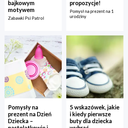
bajkowym
propozycje!
motywem
Pomysł na prezent na 1
urodziny
Zabawki Psi Patrol
Pomysły na
5 wskazówek, jakie
prezent na Dzień
i kiedy pierwsze
Dziecka –
buty dla dziecka
nastolatkowie i
wybrać