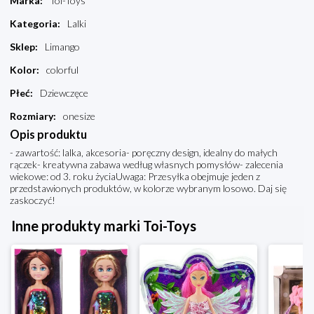
Marka
:
Toi-Toys
Kategoria
:
Lalki
Sklep
:
Limango
Kolor
:
colorful
Płeć
:
Dziewczęce
Rozmiary
:
onesize
Opis produktu
- zawartość: lalka, akcesoria- poręczny design, idealny do małych
rączek- kreatywna zabawa według własnych pomysłów- zalecenia
wiekowe: od 3. roku życiaUwaga: Przesyłka obejmuje jeden z
przedstawionych produktów, w kolorze wybranym losowo. Daj się
zaskoczyć!
Inne produkty marki Toi-Toys