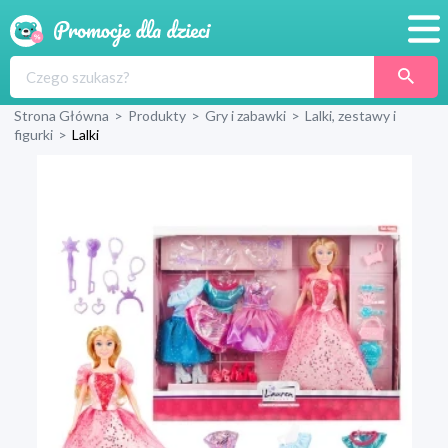
Promocje
Strona Główna
>
Produkty
>
Gry i zabawki
>
Lalki, zestawy i
Produkty
figurki
>
Lalki
Sklepy
Blog
Wyprawka