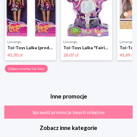
Limango
Limango
Limango
Toi-Toys Lalka (produkt niespodzianka) - 3+ rozmiar: onesize
Toi-Toys Lalka "Fairies Fee" - 3+ rozmiar: onesize
41.30 zł
26.07 zł
41.69 zł
Zobacz markę Toi-Toys
Inne promocje
Sprawdź promocje innych sklepów
Zobacz inne kategorie