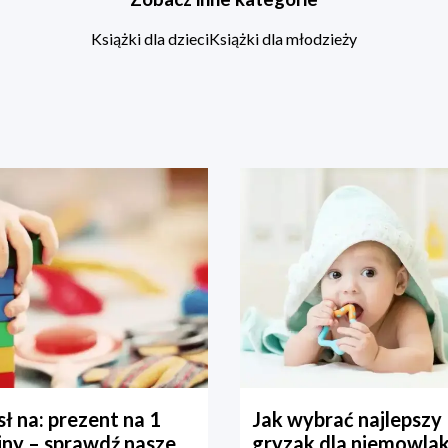
Książki dla dzieci
Książki dla młodzieży
ł na: prezent na 1
Jak wybrać najlepszy
iny – sprawdź nasze
gryzak dla niemowla