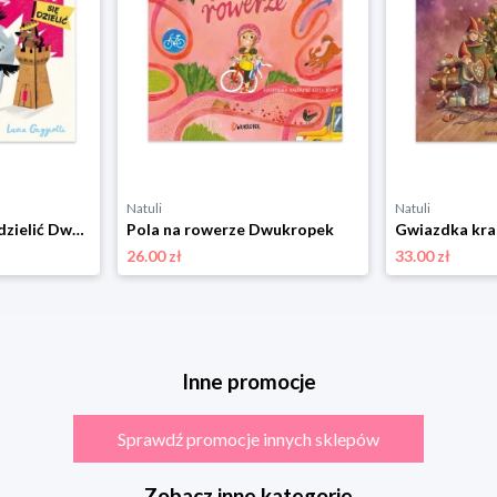
Natuli
Natuli
Naprawdę chcę się dzielić Dwukropek
Pola na rowerze Dwukropek
26.00 zł
33.00 zł
Inne promocje
Sprawdź promocje innych sklepów
Zobacz inne kategorie