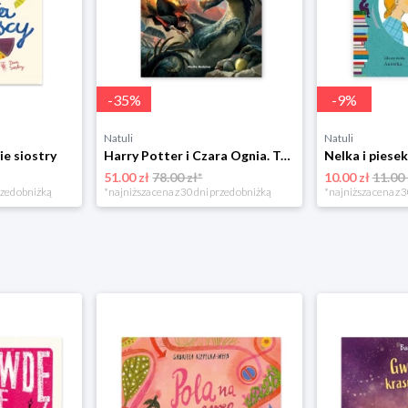
-
35
%
-
9
%
Natuli
Natuli
ie siostry
Harry Potter i Czara Ognia. Tom 4 Media rodzina
51.00 zł
78.00 zł*
10.00 zł
11.00 
rzed obniżką
*najniższa cena z 30 dni przed obniżką
*najniższa cena z 3