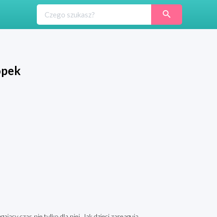
opek
ający czas nie tylko dla niej. Jak dzieci zareagują