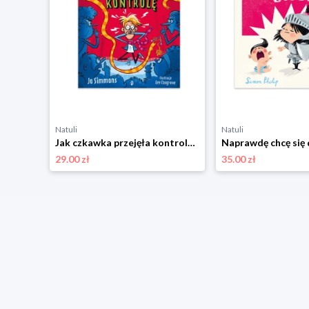
Natuli
Natuli
Słonik jest wyjątkowy! Małe historie o Słoniku. Tom 2 Dwukropek
Jak czkawka przejęła kontrolę. To Się Czyta Dwukropek
29.00 zł
35.00 zł