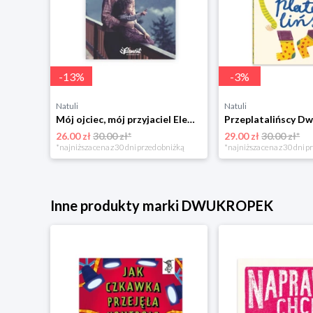
-
13
%
-
3
%
Natuli
Natuli
Trening intelektu dla dzieci Sensus
Mój ojciec, mój przyjaciel Element
Przeplatalińscy Dw
26.00 zł
30.00 zł*
29.00 zł
30.00 zł*
niżką
*najniższa cena z 30 dni przed obniżką
*najniższa cena z 30 dni p
Inne produkty marki DWUKROPEK