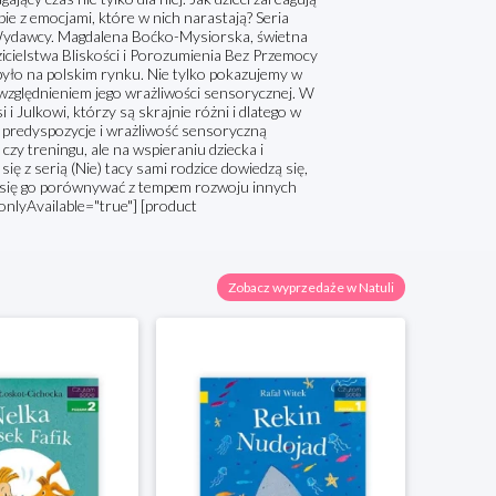
obie z emocjami, które w nich narastają? Seria
i Wydawcy. Magdalena Boćko-Mysiorska, świetna
icielstwa Bliskości i Porozumienia Bez Przemocy
ie było na polskim rynku. Nie tylko pokazujemy w
uwzględnieniem jego wrażliwości sensorycznej. W
 Julkowi, którzy są skrajnie różni i dlatego w
 predyspozycje i wrażliwość sensoryczną
czy treningu, ale na wspieraniu dziecka i
 z serią (Nie) tacy sami rodzice dowiedzą się,
no się go porównywać z tempem rozwoju innych
 onlyAvailable="true"] [product
Zobacz wyprzedaże w Natuli