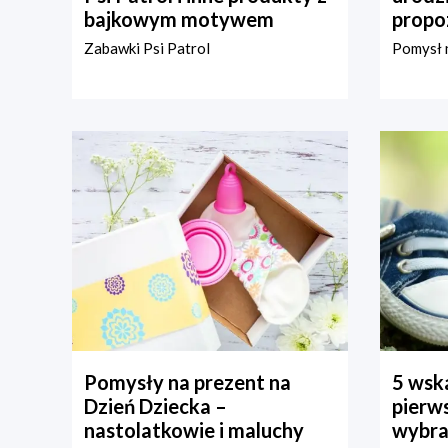
bajkowym motywem
propo
Zabawki Psi Patrol
Pomysł n
Pomysły na prezent na
5 wska
Dzień Dziecka –
pierws
nastolatkowie i maluchy
wybra