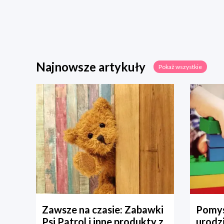
Najnowsze artykuły
Pokaż wszystkie
Zawsze na czasie: Zabawki
Pomys
Psi Patrol i inne produkty z
urodz