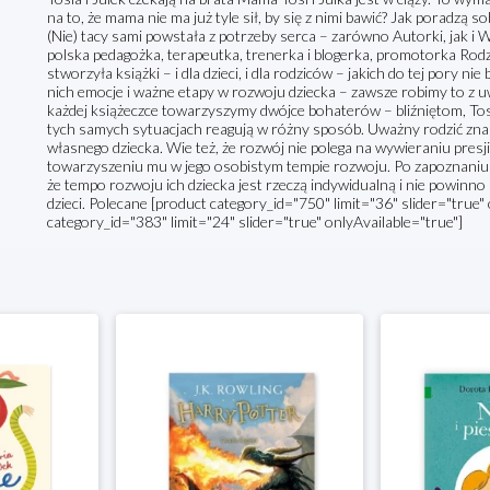
na to, że mama nie ma już tyle sił, by się z nimi bawić? Jak poradzą s
(Nie) tacy sami powstała z potrzeby serca – zarówno Autorki, jak 
polska pedagożka, terapeutka, trenerka i blogerka, promotorka Rodz
stworzyła książki – i dla dzieci, i dla rodziców – jakich do tej pory n
nich emocje i ważne etapy w rozwoju dziecka – zawsze robimy to z 
każdej książeczce towarzyszymy dwójce bohaterów – bliźniętom, Tosi i
tych samych sytuacjach reagują w różny sposób. Uważny rodzić zna
własnego dziecka. Wie też, że rozwój nie polega na wywieraniu presji 
towarzyszeniu mu w jego osobistym tempie rozwoju. Po zapoznaniu się
że tempo rozwoju ich dziecka jest rzeczą indywidualną i nie powin
dzieci. Polecane [product category_id="750" limit="36" slider="true"
category_id="383" limit="24" slider="true" onlyAvailable="true"]