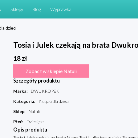
y
Sklepy
Blog
Wyprawka
dla dzieci
Tosia i Julek czekają na brata Dwukr
18
zł
Zobacz w sklepie Natuli
Szczegóły produktu
Marka
:
DWUKROPEK
Kategoria
:
Książki dla dzieci
Sklep
:
Natuli
Płeć
:
Dziecięce
Opis produktu
Tosia i Julek czekają na brata Mama Tosi i Julka jest w ciąży. To wymag