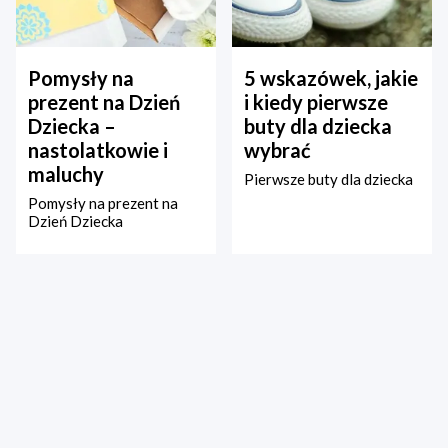
Pomysły na
5 wskazówek, jakie
prezent na Dzień
i kiedy pierwsze
Dziecka –
buty dla dziecka
nastolatkowie i
wybrać
maluchy
Pierwsze buty dla dziecka
Pomysły na prezent na
Dzień Dziecka