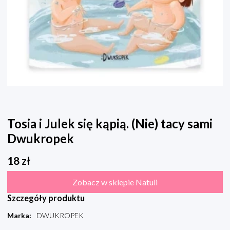
Tosia i Julek się kąpią. (Nie) tacy sami
Dwukropek
18
zł
Zobacz w sklepie Natuli
Szczegóły produktu
Marka
:
DWUKROPEK