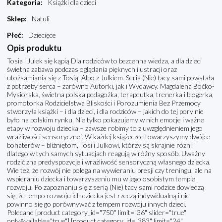
Kategoria
:
Książki dla dzieci
Sklep
:
Natuli
Płeć
:
Dziecięce
Opis produktu
Tosia i Julek się kąpią Dla rodziców to bezcenna wiedza, a dla dzieci
świetna zabawa podczas oglądania pięknych ilustracji oraz
utożsamiania się z Tosią. Albo z Julkiem. Seria (Nie) tacy sami powstała
z potrzeby serca – zarówno Autorki, jak i Wydawcy. Magdalena Boćko-
Mysiorska, świetna polska pedagożka, terapeutka, trenerka i blogerka,
promotorka Rodzicielstwa Bliskości i Porozumienia Bez Przemocy
stworzyła książki – i dla dzieci, i dla rodziców – jakich do tej pory nie
było na polskim rynku. Nie tylko pokazujemy w nich emocje i ważne
etapy w rozwoju dziecka – zawsze robimy to z uwzględnieniem jego
wrażliwości sensorycznej. W każdej książeczce towarzyszymy dwójce
bohaterów – bliźniętom, Tosi i Julkowi, którzy są skrajnie różni i
dlatego w tych samych sytuacjach reagują w różny sposób. Uważny
rodzić zna predyspozycje i wrażliwość sensoryczną własnego dziecka.
Wie też, że rozwój nie polega na wywieraniu presji czy treningu, ale na
wspieraniu dziecka i towarzyszeniu mu w jego osobistym tempie
rozwoju. Po zapoznaniu się z serią (Nie) tacy sami rodzice dowiedzą
się, że tempo rozwoju ich dziecka jest rzeczą indywidualną i nie
powinno się go porównywać z tempem rozwoju innych dzieci.
Polecane [product category_id="750" limit="36" slider="true"
onlyAvailable="true"] [product category_id="383" limit="24"