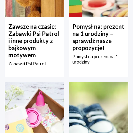
Zawsze na czasie:
Pomysł na: prezent
Zabawki Psi Patrol
na 1 urodziny –
i inne produkty z
sprawdź nasze
bajkowym
propozycje!
motywem
Pomysł na prezent na 1
urodziny
Zabawki Psi Patrol