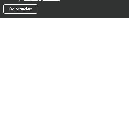
Ok, rozumiem
Strona Główna
Promocje
Sklepy
Wyprawka