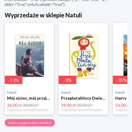
slider="true" onlyAvailable="true"]
Wyprzedaże w sklepie Natuli
-
13
%
-
3
%
-
35
%
Natuli
Natuli
Natuli
Mój ojciec, mój przyjaciel Element
Przeplatalińscy Dwie siostry
26.00 zł
30.00 zł*
29.00 zł
30.00 zł*
51.00 zł
*najniższa cena z 30 dni przed obniżką
*najniższa cena z 30 dni przed obniżką
Zobacz wyprzedaże w Natuli