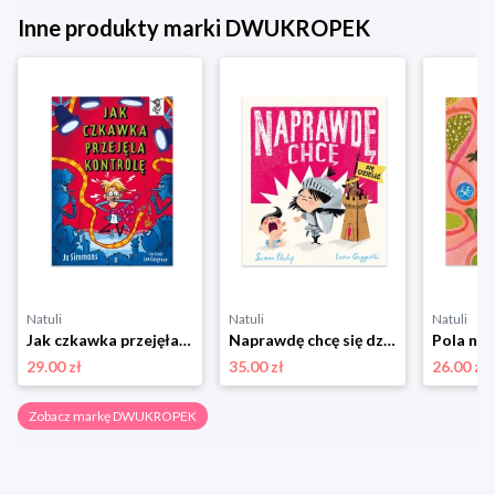
Inne produkty marki DWUKROPEK
Natuli
Natuli
Natuli
Jak czkawka przejęła kontrolę. To Się Czyta Dwukropek
Naprawdę chcę się dzielić Dwukropek
29.00 zł
35.00 zł
26.00 zł
Zobacz markę DWUKROPEK