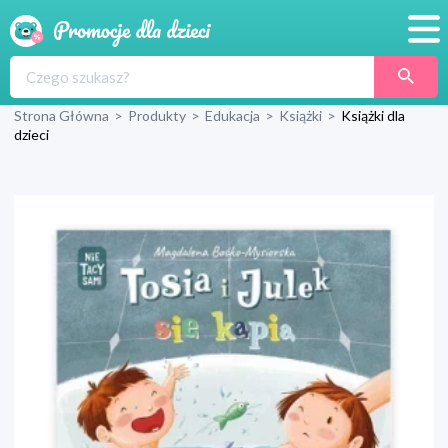
Promocje
Strona Główna
>
Produkty
>
Edukacja
>
Książki
>
Książki dla
Produkty
dzieci
Sklepy
Blog
Wyprawka