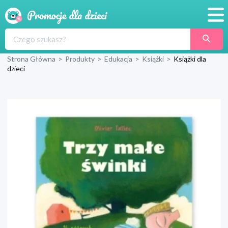
Promocje
Strona Główna
>
Produkty
>
Edukacja
>
Książki
>
Książki dla
Produkty
dzieci
Sklepy
Blog
Wyprawka