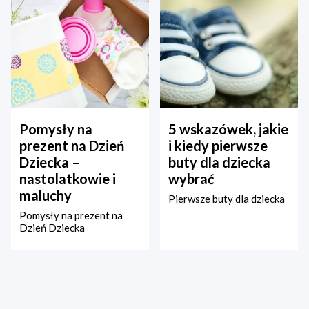
Pomysły na
5 wskazówek, jakie
prezent na Dzień
i kiedy pierwsze
Dziecka –
buty dla dziecka
nastolatkowie i
wybrać
maluchy
Pierwsze buty dla dziecka
Pomysły na prezent na
Dzień Dziecka