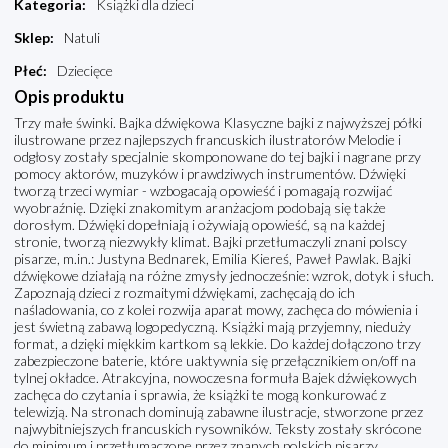
Kategoria
:
Książki dla dzieci
Sklep
:
Natuli
Płeć
:
Dziecięce
Opis produktu
Trzy małe świnki. Bajka dźwiękowa Klasyczne bajki z najwyższej półki
ilustrowane przez najlepszych francuskich ilustratorów Melodie i
odgłosy zostały specjalnie skomponowane do tej bajki i nagrane przy
pomocy aktorów, muzyków i prawdziwych instrumentów. Dźwięki
tworzą trzeci wymiar - wzbogacają opowieść i pomagają rozwijać
wyobraźnię. Dzięki znakomitym aranżacjom podobają się także
dorosłym. Dźwięki dopełniają i ożywiają opowieść, są na każdej
stronie, tworzą niezwykły klimat. Bajki przetłumaczyli znani polscy
pisarze, m.in.: Justyna Bednarek, Emilia Kiereś, Paweł Pawlak. Bajki
dźwiękowe działają na różne zmysły jednocześnie: wzrok, dotyk i słuch.
Zapoznają dzieci z rozmaitymi dźwiękami, zachęcają do ich
naśladowania, co z kolei rozwija aparat mowy, zachęca do mówienia i
jest świetną zabawą logopedyczną. Książki mają przyjemny, nieduży
format, a dzięki miękkim kartkom są lekkie. Do każdej dołączono trzy
zabezpieczone baterie, które uaktywnia się przełącznikiem on/off na
tylnej okładce. Atrakcyjna, nowoczesna formuła Bajek dźwiękowych
zachęca do czytania i sprawia, że książki te mogą konkurować z
telewizją. Na stronach dominują zabawne ilustracje, stworzone przez
najwybitniejszych francuskich rysowników. Teksty zostały skrócone
do minimum i przetłumaczone przez znanych polskich pisarzy