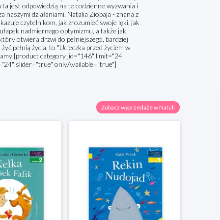
a ta jest odpowiedzią na te codzienne wyzwania i
a naszymi działaniami. Natalia Ziopaja - znana z
zuje czytelnikom, jak zrozumieć swoje lęki, jak
pułapek nadmiernego optymizmu, a także jak
który otwiera drzwi do pełniejszego, bardziej
 żyć pełnią życia, to "Ucieczka przed życiem w
camy [product category_id="146" limit="24"
="24" slider="true" onlyAvailable="true"]
Zobacz wyprzedaże w Natuli