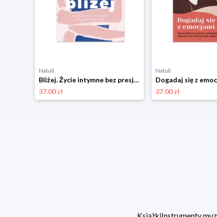
Natuli
Natuli
Bliżej. Życie intymne bez presji i w zgodzie ze sobą Znak koncept
37.00 zł
37.00 zł
Książki
Instrumenty mu