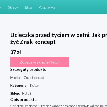
y
Sklepy
Blog
Wyprawka
Ucieczka przed życiem w pełni. Jak p
żyć Znak koncept
37
zł
Zobacz w sklepie Natuli
Szczegóły produktu
Marka
:
Znak Koncept
Kategoria
:
Książki
Sklep
:
Natuli
Opis produktu
Czy brzmi znajomo? Przecież każdy z nas choć raz odwlekał coś na p