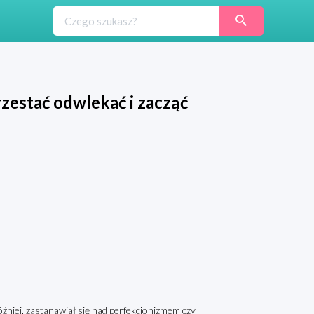
rzestać odwlekać i zacząć
óźniej, zastanawiał się nad perfekcjonizmem czy