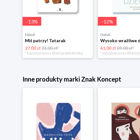
-
13
%
-
12
%
Natuli
Natuli
Miś patrzy! Tatarak
Wysoko wrażliwe 
27.00 zł
31.00 zł*
61.00 zł
69.00 zł*
niżką
*najniższa cena z 30 dni przed obniżką
*najniższa cena z 30 dni p
Inne produkty marki Znak Koncept