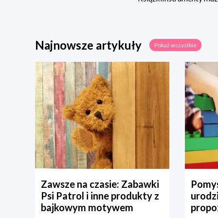
Najnowsze artykuły
Pokaż wszystkie
Zawsze na czasie: Zabawki
Pomys
Psi Patrol i inne produkty z
urodz
bajkowym motywem
propo