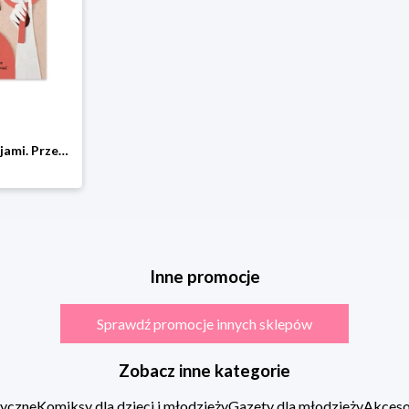
Dogadaj się z emocjami. Przewodnik po uczuciach: jak lepiej je rozpoznawać i nauczyć się je regulować Znak koncept
Inne promocje
Sprawdź promocje innych sklepów
Zobacz inne kategorie
zyczne
Komiksy dla dzieci i młodzieży
Gazety dla młodzieży
Akcesor