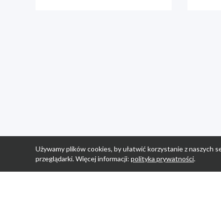
Używamy plików cookies, by ułatwić korzystanie z naszych se
przeglądarki. Więcej informacji:
polityka prywatności
.
Strona Główn