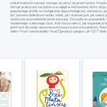
unikał trudnych sytuacji, starając się ukryć się przed życiem. Książk
oferuje praktyczne narzędzia oraz wgląd w mechanizmy, które stoją z
popularnego profilu na Instagramie @psychologiczne_ciekawosci, poka
być zarówno delikatnym wobec siebie, jak i stanowczym, jak unikać 
skutecznie przeciwdziałać prokrastynacji. Ta książka to przewodnik, 
świadomego i radosnego życia. Jeśli chcesz odkryć, jak wspaniale jest
pełni" jest dla ciebie nieocenionym towarzyszem w tej podróży. Pole
slider="true" onlyAvailable="true"] [product category_id="257" limit