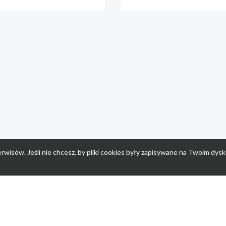
rwisów. Jeśli nie chcesz, by pliki cookies były zapisywane na Twoim dysk
a
Przepisy dla dzieci
Po