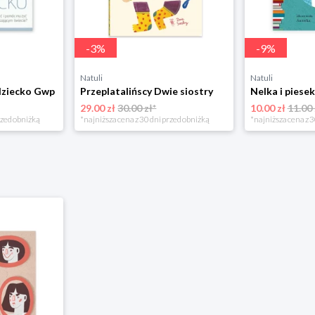
-
3
%
-
9
%
Natuli
Natuli
dziecko Gwp
Przeplatalińscy Dwie siostry
29.00 zł
30.00 zł*
10.00 zł
11.00 
rzed obniżką
*najniższa cena z 30 dni przed obniżką
*najniższa cena z 3