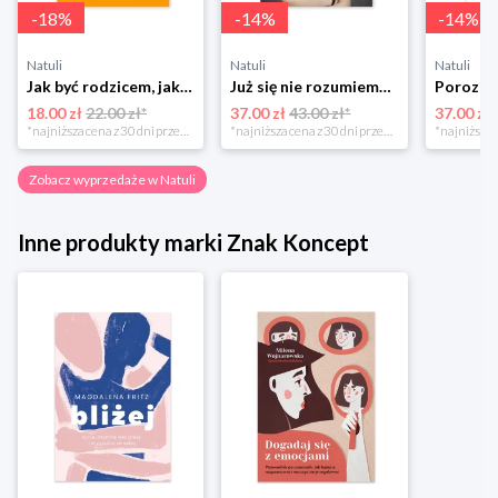
-
18
%
-
14
%
-
14
%
Natuli
Natuli
Natuli
Jak być rodzicem, jakim zawsze chciałeś być Media rodzina
Już się nie rozumiemy! Jak przeżyć czas trzaskających drzwi Esprit
18.00 zł
22.00 zł*
37.00 zł
43.00 zł*
37.00 zł
*najniższa cena z 30 dni przed obniżką
*najniższa cena z 30 dni przed obniżką
Zobacz wyprzedaże w Natuli
Inne produkty marki Znak Koncept