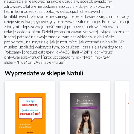
nauczysz się reagować na swoje uczucia w sposób świadomy i
zdrowszy. Ułatwienie codziennego życia – dzięki praktycznym
technikom odzyskasz spokój w sytuacjach stresowych i
konfliktowych. Zrozumienie samego siebie – dowiesz się, co naprawdę
dzieje się w twojej głowie, gdy przeżywasz silne emocje. Poprawa relacji
z innymi – lepsza znajomość emocji pomoże ci budować zdrowsze
relacje z otoczeniem. Dzięki poradom zawartym w tej książce zaczniesz
inaczej patrzeć na swoje emocje, zamiast widzieć w nich źródło
problemów, nauczysz się, jak je rozumieć i jak czerpać z nich siłę. Nie
musisz już dłużej walczyć z tym, co czujesz – czas się z tym dogadać!
Polecamy [product category_id="435" limit="24" slider="true"
onlyAvailable="true"] [product category_id="141" limit="24"
slider="true" onlyAvailable="true"]
Wyprzedaże w sklepie Natuli