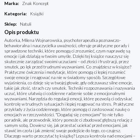
Marka
:
Znak Koncept
Kategoria
:
Książki
Sklep
:
Natuli
Opis produktu
Autorka, Milena Wojnarowska, psychoterapeutka poznawczo-
behawioralna i nauczycielka uważności, oferuje praktyczne porady i
sprawdzone techniki, które pomogą ci zrozumieć, czym naprawdę są
emocje i jak działają w twoim umyśle. Dzięki tej książce nauczysz się
skutecznie zarządzać swoimi uczuciami – od złości i frustracji, przez
smutek, po lęk przed trudnymi wyzwaniami. Co znajdziesz w książce?
Praktyczne ćwiczenia i medytacje, które pomogą ci lepiej rozumieć
swoje emocje i reagować na nie w świadomy sposób. Szczegółowe
wyjaśnienia, co dzieje się w twojej głowie, gdy odczuwasz silne emocje,
takie jak złość, strach czy smutek. Techniki rozpoznawania i nazywania
uczuć, które ułatwią ci codzienne radzenie sobie z emocjonalnymi
wyzwaniami. Narzędzia do regulacji emocji, które pozwolą ci odzyskać
kontrolę w trudnych sytuacjach i lepiej reagować na stres. Praktyczne
przykłady z życia codziennego, które pomogą ci zastosować naukę o
emocjach w rzeczywistości. "Dogadaj się z emocjami" to nie tylko
poradnik, ale przewodnik, który pomoże ci zbudować głębszą relację z
samym sobą. Dowiesz się, jak przestać uciekać przed emocjami, jak
stawić im czoła i jak zmienić swoje podejście do tego, co czujesz.
Dlaczego warto przeczytać tę książkę? Lepsza kontrola nad emocjami –