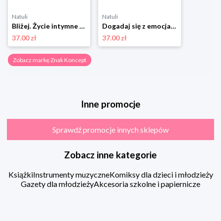
Natuli
Natuli
Bliżej. Życie intymne bez presji i w zgodzie ze sobą Znak koncept
Dogadaj się z emocjami. Przewodnik po uczuciach: jak lepiej je rozpoznawać i nauczyć się je regulować Znak koncept
37.00 zł
37.00 zł
Zobacz markę Znak Koncept
Inne promocje
Sprawdź promocje innych sklepów
Zobacz inne kategorie
Książki
Instrumenty muzyczne
Komiksy dla dzieci i młodzieży
Gazety dla młodzieży
Akcesoria szkolne i papiernicze