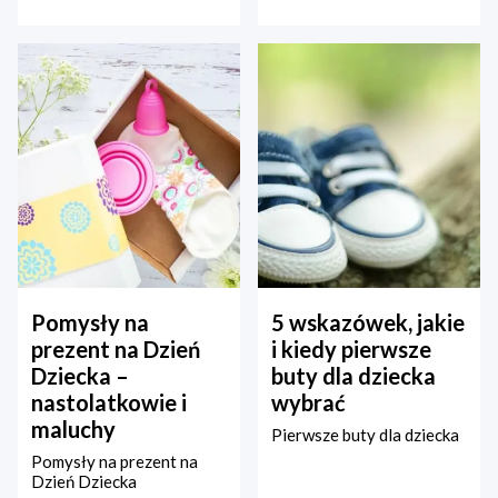
Pomysły na
5 wskazówek, jakie
prezent na Dzień
i kiedy pierwsze
Dziecka –
buty dla dziecka
nastolatkowie i
wybrać
maluchy
Pierwsze buty dla dziecka
Pomysły na prezent na
Dzień Dziecka