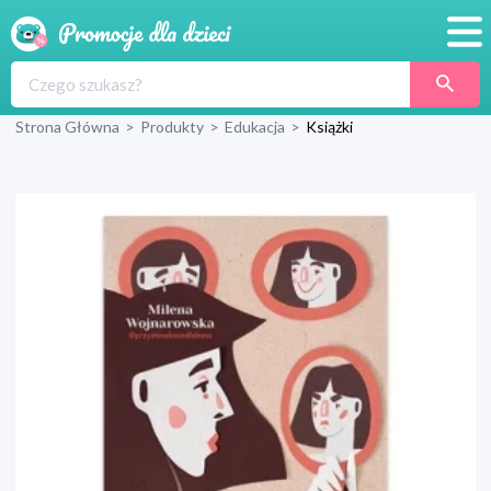
Promocje
Strona Główna
>
Produkty
>
Edukacja
>
Książki
Produkty
Sklepy
Blog
Wyprawka