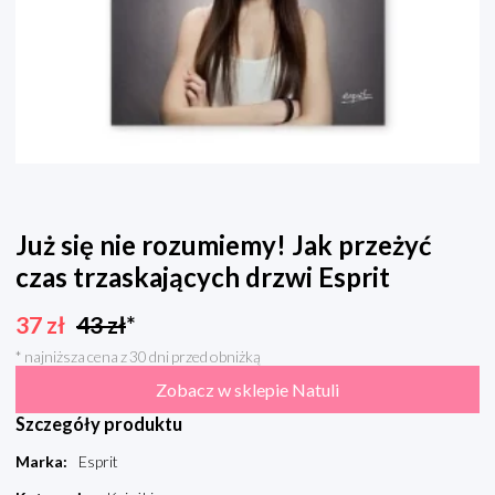
Już się nie rozumiemy! Jak przeżyć
czas trzaskających drzwi Esprit
37
zł
43
zł
*
* najniższa cena z 30 dni przed obniżką
Zobacz w sklepie Natuli
Szczegóły produktu
Marka
:
Esprit