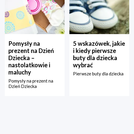
Pomysły na
5 wskazówek, jakie
prezent na Dzień
i kiedy pierwsze
Dziecka –
buty dla dziecka
nastolatkowie i
wybrać
maluchy
Pierwsze buty dla dziecka
Pomysły na prezent na
Dzień Dziecka