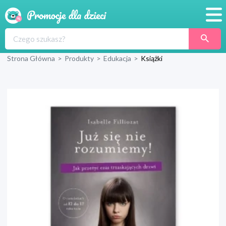
Promocje
Strona Główna
>
Produkty
>
Edukacja
>
Książki
Produkty
Sklepy
Blog
Wyprawka