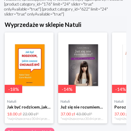
[product category_id="176" limit="24" slider="true"
onlyAvailable="true"] [product category_id="622" limit="24"
slider="true" onlyAvailable="true"]
Wyprzedaże w sklepie Natuli
-
18
%
-
14
%
-
14
%
Natuli
Natuli
Natuli
Jak być rodzicem, jakim zawsze chciałeś być Media rodzina
Już się nie rozumiemy! Jak przeżyć czas trzaskających drzwi Esprit
18.00 zł
22.00 zł*
37.00 zł
43.00 zł*
37.00 zł
*najniższa cena z 30 dni przed obniżką
*najniższa cena z 30 dni przed obniżką