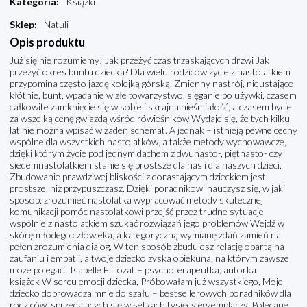
Kategoria
:
Książki
Sklep
:
Natuli
Opis produktu
Już się nie rozumiemy! Jak przeżyć czas trzaskających drzwi Jak
przeżyć okres buntu dziecka? Dla wielu rodziców życie z nastolatkiem
przypomina często jazdę kolejką górską. Zmienny nastrój, nieustające
kłótnie, bunt, wpadanie w złe towarzystwo, sięganie po używki, czasem
całkowite zamknięcie się w sobie i skrajna nieśmiałość, a czasem bycie
za wszelką cenę gwiazdą wśród rówieśników Wydaje się, że tych kilku
lat nie można wpisać w żaden schemat. A jednak – istnieją pewne cechy
wspólne dla wszystkich nastolatków, a także metody wychowawcze,
dzięki którym życie pod jednym dachem z dwunasto-, piętnasto- czy
siedemnastolatkiem stanie się prostsze dla nas i dla naszych dzieci.
Zbudowanie prawdziwej bliskości z dorastającym dzieckiem jest
prostsze, niż przypuszczasz. Dzięki poradnikowi nauczysz się, w jaki
sposób: zrozumieć nastolatka wypracować metody skutecznej
komunikacji pomóc nastolatkowi przejść przez trudne sytuacje
wspólnie z nastolatkiem szukać rozwiązań jego problemów Wejdź w
skórę młodego człowieka, a kategoryczną wymianę zdań zamień na
pełen zrozumienia dialog. W ten sposób zbudujesz relację opartą na
zaufaniu i empatii, a twoje dziecko zyska opiekuna, na którym zawsze
może polegać. Isabelle Filliozat – psychoterapeutka, autorka
książek W sercu emocji dziecka, Próbowałam już wszystkiego, Moje
dziecko doprowadza mnie do szału – bestsellerowych poradników dla
rodziców, sprzedających się w setkach tysięcy egzemplarzy. Polecane