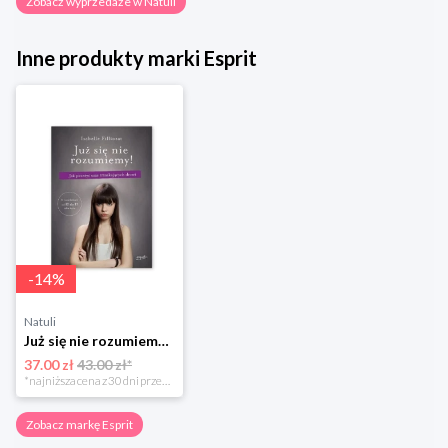
Zobacz wyprzedaże w Natuli
Inne produkty marki Esprit
-
14
%
Natuli
Już się nie rozumiemy! Jak przeżyć czas trzaskających drzwi Esprit
37.00 zł
43.00 zł*
*najniższa cena z 30 dni przed obniżką
Zobacz markę Esprit