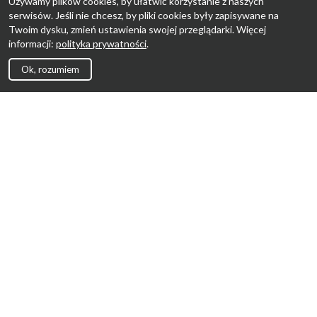
Używamy plików cookies, by ułatwić korzystanie z naszych
serwisów. Jeśli nie chcesz, by pliki cookies były zapisywane na
Twoim dysku, zmień ustawienia swojej przeglądarki. Więcej
informacji:
polityka prywatności
.
Ok, rozumiem
Strona Główna
Promocje