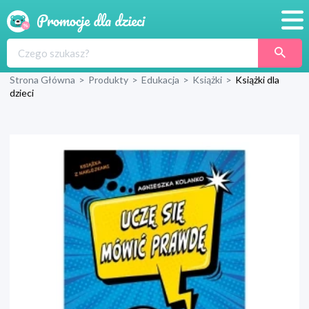
Promocje
Strona Główna
>
Produkty
>
Edukacja
>
Książki
>
Książki dla
Produkty
dzieci
Sklepy
Blog
Wyprawka