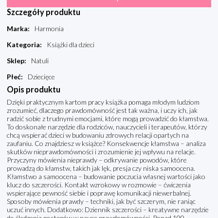
Szczegóły produktu
Marka
:
Harmonia
Kategoria
:
Książki dla dzieci
Sklep
:
Natuli
Płeć
:
Dziecięce
Opis produktu
Dzięki praktycznym kartom pracy książka pomaga młodym ludziom
zrozumieć, dlaczego prawdomówność jest tak ważna, i uczy ich, jak
radzić sobie z trudnymi emocjami, które mogą prowadzić do kłamstwa.
To doskonałe narzędzie dla rodziców, nauczycieli i terapeutów, którzy
chcą wspierać dzieci w budowaniu zdrowych relacji opartych na
zaufaniu. Co znajdziesz w książce? Konsekwencje kłamstwa – analiza
skutków nieprawdomówności i zrozumienie jej wpływu na relacje.
Przyczyny mówienia nieprawdy – odkrywanie powodów, które
prowadzą do kłamstw, takich jak lęk, presja czy niska samoocena.
Kłamstwo a samoocena – budowanie poczucia własnej wartości jako
klucz do szczerości. Kontakt wzrokowy w rozmowie – ćwiczenia
wspierające pewność siebie i poprawę komunikacji niewerbalnej.
Sposoby mówienia prawdy – techniki, jak być szczerym, nie raniąc
uczuć innych. Dodatkowo: Dziennik szczerości – kreatywne narzędzie
do śledzenia postępów w nauce prawdomówności. Ponad 100