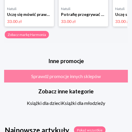
Natuli
Natuli
Natuli
Uczę się mówić prawdę karty pracy rozwijające umiejętność mówienia prawdy dla dzieci i młodzieży w wieku 8−15 lat w tym uczniów ze spektrum autyzmu Harmonia
Potrafię przegrywać karty pracy dla dzieci i młodzieży w wieku 8−15 lat mających problemy z zaakceptowaniem porażki w tym uczniów ze spektrum autyzmu Harmonia
33.00 zł
33.00 zł
33.00 zł
Zobacz markę Harmonia
Inne promocje
Sprawdź promocje innych sklepów
Zobacz inne kategorie
Książki dla dzieci
Książki dla młodzieży
Najnowsze artykuły
Pokaż wszystkie