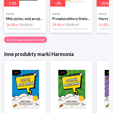
-
13
%
-
3
%
-
35
%
Natuli
Natuli
Natuli
Mój ojciec, mój przyjaciel Element
Przeplatalińscy Dwie siostry
26.00 zł
30.00 zł*
29.00 zł
30.00 zł*
51.00 zł
*najniższa cena z 30 dni przed obniżką
*najniższa cena z 30 dni przed obniżką
Zobacz wyprzedaże w Natuli
Inne produkty marki Harmonia