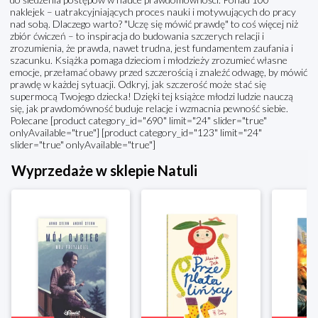
naklejek – uatrakcyjniających proces nauki i motywujących do pracy
nad sobą. Dlaczego warto? "Uczę się mówić prawdę" to coś więcej niż
zbiór ćwiczeń – to inspiracja do budowania szczerych relacji i
zrozumienia, że prawda, nawet trudna, jest fundamentem zaufania i
szacunku. Książka pomaga dzieciom i młodzieży zrozumieć własne
emocje, przełamać obawy przed szczerością i znaleźć odwagę, by mówić
prawdę w każdej sytuacji. Odkryj, jak szczerość może stać się
supermocą Twojego dziecka! Dzięki tej książce młodzi ludzie nauczą
się, jak prawdomówność buduje relacje i wzmacnia pewność siebie.
Polecane [product category_id="690" limit="24" slider="true"
onlyAvailable="true"] [product category_id="123" limit="24"
slider="true" onlyAvailable="true"]
Wyprzedaże w sklepie Natuli