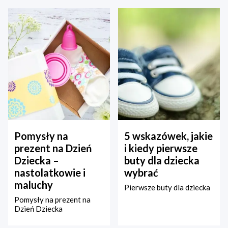
Pomysły na
5 wskazówek, jakie
prezent na Dzień
i kiedy pierwsze
Dziecka –
buty dla dziecka
nastolatkowie i
wybrać
maluchy
Pierwsze buty dla dziecka
Pomysły na prezent na
Dzień Dziecka