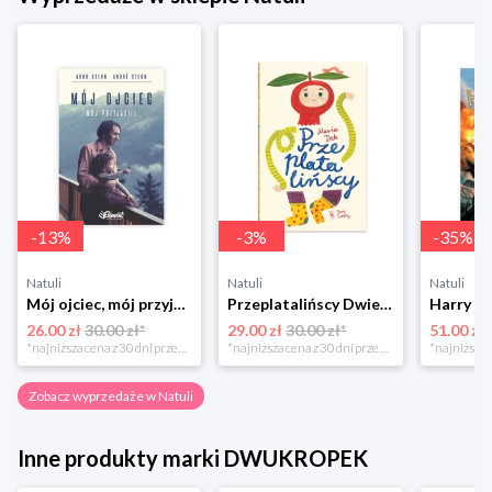
-
13
%
-
3
%
-
35
%
Natuli
Natuli
Natuli
Mój ojciec, mój przyjaciel Element
Przeplatalińscy Dwie siostry
26.00 zł
30.00 zł*
29.00 zł
30.00 zł*
51.00 zł
*najniższa cena z 30 dni przed obniżką
*najniższa cena z 30 dni przed obniżką
Zobacz wyprzedaże w Natuli
Inne produkty marki DWUKROPEK