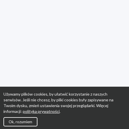
Używamy plików cookies, by ułatwić korzystanie z naszych
serwisów. Jeśli nie chcesz, by pliki cookies były zapisywane na
Twoim dysku, zmień ustawienia swojej przeglądarki. Więcej
informacji:
polityka prywatności
.
Ok, rozumiem