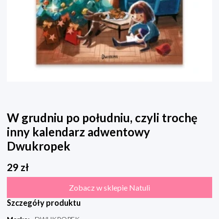
W grudniu po południu, czyli trochę
inny kalendarz adwentowy
Dwukropek
29
zł
Zobacz w sklepie Natuli
Szczegóły produktu