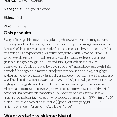
Marka
:
DWUKROPEK
Kategoria
:
Książki dla dzieci
Sklep
:
Natuli
Płeć
:
Dziecięce
Opis produktu
Święta Bożego Narodzenia są dla najmłodszych czasem magicznym.
Czekają na choinkę, śnieg, pierniczki, prezenty I nie mogą się doczekać.
A rodzice? No cóż Muszą poradzić sobie z niecierpliwymi dziećmi. A jak
to zrobić? Zaproponować wspólne przygotowania krok po kroku, a
właściwie dzień po dniu: od pierwszego do dwudziestego czwartego
grudnia. Książka W grudniu po południu jest właśnie o takim
oczekiwaniu. A jak sprawić, by było radosne? Sposobów jest wiele! Bo
przecież jednego dnia można przejrzeć ozdoby na choinkę, drugiego –
wykonać nowy błyszczący łańcuch, trzeciego – porozmawiać z babcią o
wigilijnych potrawach, czwartego – wybrać się na świąteczny kiermasz,
piątego – przygotować karmnik dla ptaków, szóstego – napisać list do
Mikołaja, siódmego – posprzątać w pokoju Pomysłów na każdy dzień
adwentu na pewno nie zabraknie! A kiedy to robić? Oczywiście w
grudniu po południu. Polecamy [product category_id="399" limit="36"
slider="true" onlyAvailable="true"] [product category_id="482"
limit="36" slider="true" onlyAvailable="true"]
Wyprzedaże w sklepie Natuli