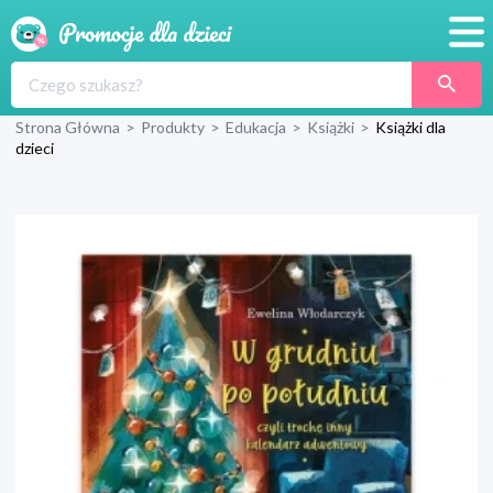
Promocje
Strona Główna
>
Produkty
>
Edukacja
>
Książki
>
Książki dla
Produkty
dzieci
Sklepy
Blog
Wyprawka