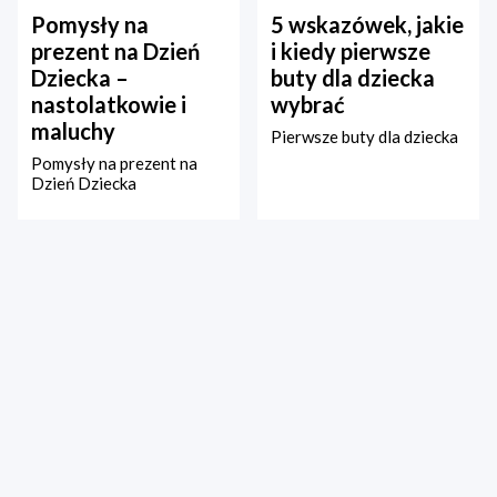
Pomysły na
5 wskazówek, jakie
prezent na Dzień
i kiedy pierwsze
Dziecka –
buty dla dziecka
nastolatkowie i
wybrać
maluchy
Pierwsze buty dla dziecka
Pomysły na prezent na
Dzień Dziecka