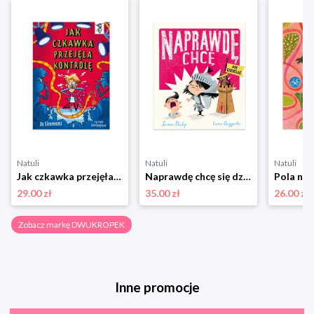
Natuli
Natuli
Natuli
Jak czkawka przejęła kontrolę. To Się Czyta Dwukropek
Naprawdę chcę się dzielić Dwukropek
29.00 zł
35.00 zł
26.00 zł
Zobacz markę DWUKROPEK
Inne promocje