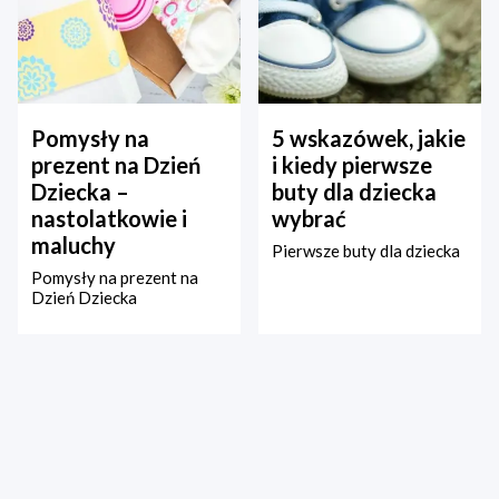
Pomysły na
5 wskazówek, jakie
prezent na Dzień
i kiedy pierwsze
Dziecka –
buty dla dziecka
nastolatkowie i
wybrać
maluchy
Pierwsze buty dla dziecka
Pomysły na prezent na
Dzień Dziecka