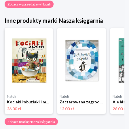
Zobacz wyprzedaże w Natuli
Inne produkty marki Nasza księgarnia
Natuli
Natuli
Natuli
Kociaki łobuziaki i mydło brudzidło Nasza księgarnia
Zaczarowana zagroda Nasza księgarnia
26.00 zł
12.00 zł
26.00 zł
Zobacz markę Nasza księgarnia