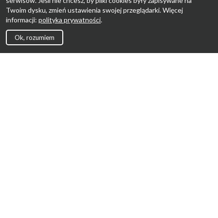
serwisów. Jeśli nie chcesz, by pliki cookies były zapisywane na
Twoim dysku, zmień ustawienia swojej przeglądarki. Więcej
informacji:
polityka prywatności
.
Ok, rozumiem
Strona Główna
Promocje