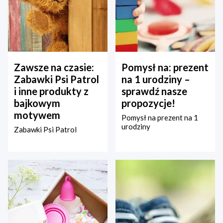
Zawsze na czasie:
Pomysł na: prezent
Zabawki Psi Patrol
na 1 urodziny –
i inne produkty z
sprawdź nasze
bajkowym
propozycje!
motywem
Pomysł na prezent na 1
urodziny
Zabawki Psi Patrol