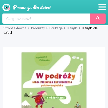
Promocje
Strona Główna
>
Produkty
>
Edukacja
>
Książki
>
Książki dla
Produkty
dzieci
Sklepy
Blog
Wyprawka