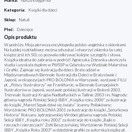
Marka
:
Nasza księgarnia
Kategoria
:
Książki dla dzieci
Sklep
:
Natuli
Płeć
:
Dziecięce
Opis produktu
W podróży. Moja pierwsza encyklopedia polsko-angielska z okienkami
Na każdej rozkładówce można odszukać i otworzyć okienka (w całej
książce jest ich 50), co pozwala odkrywać kolejne szczegóły i słowa.
Książka idealna do zabrania w podróż! Agnieszka Żelewska ukończyła
studia i uzyskała dyplom w PWSSP w Gdańsku na Wydziale Malarstwa
i Grafiki. Zajmuje się ilustracją dla dzieci. Brała udział w
Międzynarodowych Biennale Ilustracji dla Dzieci w Bratysławie i
Japonii, w ekspozycjach PRO BOLONIA w Warszawie, wystawie FILU
pt. „Polscy Ilustratorzy” we Frankfurcie, w Biennale Europejskich
Ilustratorów w Japonii, wystawie polskiej ilustracji w Bolonii 2003,
Triennale Ilustracji Krajów Nadbałtyckich w Tallinie 2003 i in. Nagrody:
główna nagroda Polskiej Sekcji IBBY „Książka roku 2000” za ilustracje
do książki „Marcel Szpak dziwi się światu” Joanny Pollakówny;
Wyróżnienie PRO BOLONIA 2001 za ilustracje do książki „Sznurkowa
Historia” Roksany Jędrzejewskiej-Wróbel; główna nagroda Polskiej
Sekcji IBBY „Książka roku 2002” za ilustracje do książki „Bajki o
rzeczach i nierzeczach” Zofii Beszczyńskiej. Wyróżnienie Polskiej Sekcji
IBBY „Książka Roku 2003” w dziedzinie grafiki za autorską książkę pt.