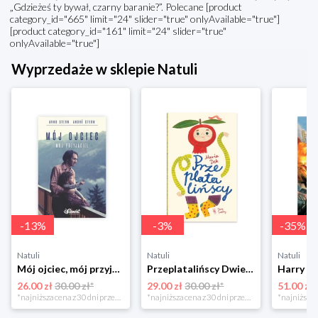
„Gdzieżeś ty bywał, czarny baranie?”. Polecane [product
category_id="665" limit="24" slider="true" onlyAvailable="true"]
[product category_id="161" limit="24" slider="true"
onlyAvailable="true"]
Wyprzedaże w sklepie Natuli
-
13
%
-
3
%
-
35
%
Natuli
Natuli
Natuli
Mój ojciec, mój przyjaciel Element
Przeplatalińscy Dwie siostry
26.00 zł
30.00 zł*
29.00 zł
30.00 zł*
51.00 zł
*najniższa cena z 30 dni przed obniżką
*najniższa cena z 30 dni przed obniżką