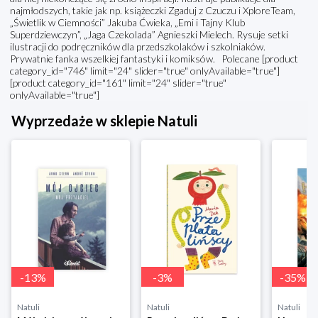
najmłodszych, takie jak np. książeczki Zgaduj z Czuczu i XploreTeam,
„Świetlik w Ciemności” Jakuba Ćwieka, „Emi i Tajny Klub
Superdziewczyn”, „Jaga Czekolada” Agnieszki Mielech. Rysuje setki
ilustracji do podręczników dla przedszkolaków i szkolniaków.
Prywatnie fanka wszelkiej fantastyki i komiksów. Polecane [product
category_id="746" limit="24" slider="true" onlyAvailable="true"]
[product category_id="161" limit="24" slider="true"
onlyAvailable="true"]
Wyprzedaże w sklepie Natuli
-
13
%
-
3
%
-
35
%
Natuli
Natuli
Natuli