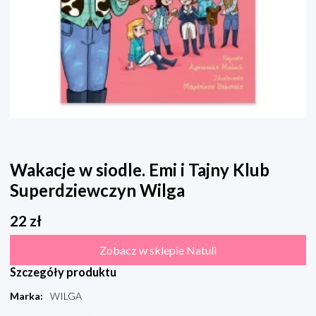
Wakacje w siodle. Emi i Tajny Klub
Superdziewczyn Wilga
22
zł
Zobacz w sklepie Natuli
Szczegóły produktu
Marka
:
WILGA