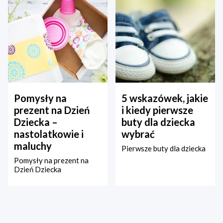
Pomysły na
5 wskazówek, jakie
prezent na Dzień
i kiedy pierwsze
Dziecka –
buty dla dziecka
nastolatkowie i
wybrać
maluchy
Pierwsze buty dla dziecka
Pomysły na prezent na
Dzień Dziecka