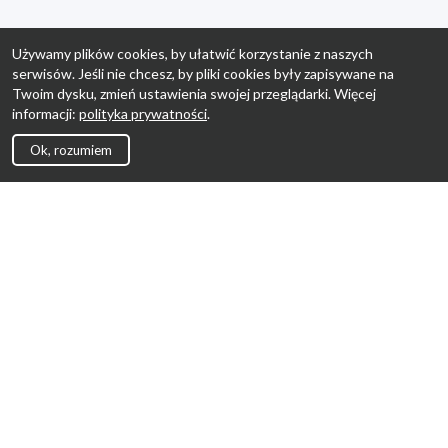
Używamy plików cookies, by ułatwić korzystanie z naszych
serwisów. Jeśli nie chcesz, by pliki cookies były zapisywane na
Twoim dysku, zmień ustawienia swojej przeglądarki. Więcej
informacji:
polityka prywatności
.
Ok, rozumiem