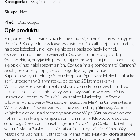
Kategoria
:
Książki dla dzieci
Sklep
:
Natuli
Płeć
:
Dziewczęce
Opis produktu
Emi, Aniela, Flora, Faustyna i Franek muszą zmienić plany wakacyjne.
Porażka! Kiedy jednak w towarzystwie Inki Ciekaffskiej i Lucka trafiają
na obóz jeździecki, nie liczy się nic poza pasją do jazdy konnej,
ćwiczeniami i dbaniem o zwierzęta. Gdy w stadninie przychodzą na
świat źrebięta, przyjaciele przystępują do nowej tajnej misji i podejmują
się opieki nad najsłabszym z nich. Czy uda im się pomóc małej Carmen?
Siodłajcie konie i galopujcie po przygodę z Tajnym Klubem
Superdziewczyn i Jednego Superchłopaka! Agnieszka Mielech, autorka
serii, urodzona w Białymstoku, od ponad 25 lat mieszkanka
Warszawy. Absolwentka Polonistyki oraz podyplomowych studiów
Literatura dla dzieci i młodzieży wobec wyzwań nowoczesności w
Instytucie Literatury Polskiej UW a także Marketingu w Szkole
Głównej Handlowej w Warszawie i Executive MBA na Uniwersytecie
Warszawskim. Zawodowo związana z dystrybucją filmową. Autorka
książek dla dzieci, nakładem wydawnictwa Wilga (Grupa Wydawnicza
Foksal) ukazały się w książki z serii "Emi i Tajny Klub Superdziewczyn"
oraz "Jaga Czekolada i baszta tajemnic" oraz "Jaga Czekolada i władcy
wiatru". Mama Basi oraz pasjonatka literatury dziecięcej i podróży.
Magdalena Babińska, ilustratorka. Mama małej Matyldy, która stanowi
dla niej niekończące się źródło inspiracji. Ilustruje publikacje dla