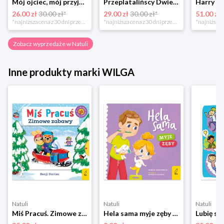
Mój ojciec, mój przyjaciel Element
Przeplatalińscy Dwie siostry
26.00 zł
30.00 zł*
29.00 zł
30.00 zł*
51.00 zł
*najniższa cena z 30 dni przed obniżką
*najniższa cena z 30 dni przed obniżką
Zobacz wyprzedaże w Natuli
Inne produkty marki WILGA
Natuli
Natuli
Natuli
Miś Pracuś. Zimowe zabawy Wilga
Hela sama myje zęby Wilga
Lubię si