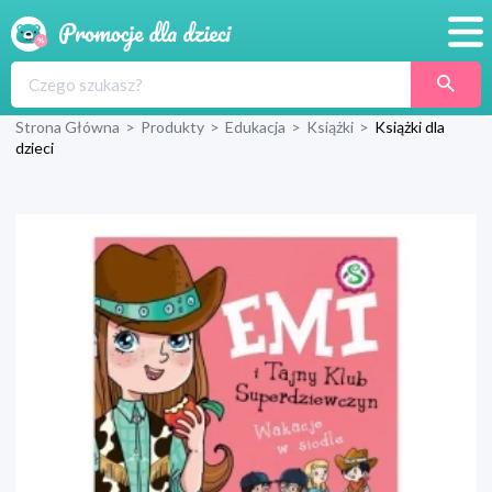
Promocje
Strona Główna
>
Produkty
>
Edukacja
>
Książki
>
Książki dla
Produkty
dzieci
Sklepy
Blog
Wyprawka