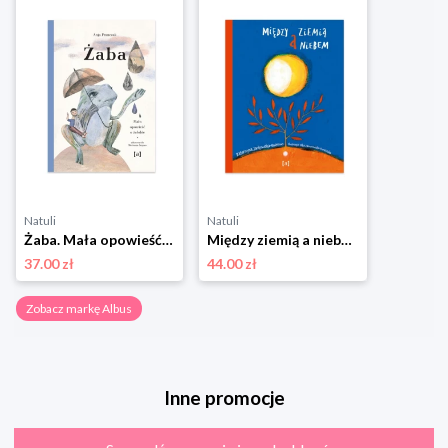
Natuli
Natuli
Żaba. Mała opowieść o żałobie Albus
Między ziemią a niebem Albus
37.00 zł
44.00 zł
Zobacz markę Albus
Inne promocje