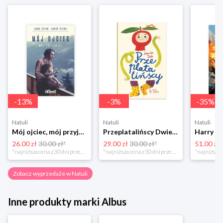
-
13
%
-
3
%
-
35
%
Natuli
Natuli
Natuli
Mój ojciec, mój przyjaciel Element
Przeplatalińscy Dwie siostry
26.00 zł
30.00 zł*
29.00 zł
30.00 zł*
51.00 zł
*najniższa cena z 30 dni przed obniżką
*najniższa cena z 30 dni przed obniżką
Zobacz wyprzedaże w Natuli
Inne produkty marki Albus