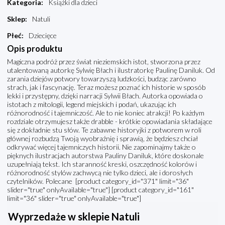
Kategoria
:
Książki dla dzieci
Sklep
:
Natuli
Płeć
:
Dziecięce
Opis produktu
Magiczna podróż przez świat nieziemskich istot, stworzona przez
utalentowaną autorkę Sylwię Błach i ilustratorkę Paulinę Daniluk. Od
zarania dziejów potwory towarzyszą ludzkości, budząc zarówno
strach, jak i fascynację. Teraz możesz poznać ich historie w sposób
lekki i przystępny, dzięki narracji Sylwii Błach. Autorka opowiada o
istotach z mitologii, legend miejskich i podań, ukazując ich
różnorodność i tajemniczość. Ale to nie koniec atrakcji! Po każdym
rozdziale otrzymujesz także drabble - krótkie opowiadania składające
się z dokładnie stu słów. Te zabawne historyjki z potworem w roli
głównej rozbudzą Twoją wyobraźnię i sprawią, że będziesz chciał
odkrywać więcej tajemniczych historii. Nie zapominajmy także o
pięknych ilustracjach autorstwa Pauliny Daniluk, które doskonale
uzupełniają tekst. Ich staranność kreski, oszczędność kolorów i
różnorodność stylów zachwycą nie tylko dzieci, ale i dorosłych
czytelników. Polecane [product category_id="371" limit="36"
slider="true" onlyAvailable="true"] [product category_id="161"
limit="36" slider="true" onlyAvailable="true"]
Wyprzedaże w sklepie Natuli