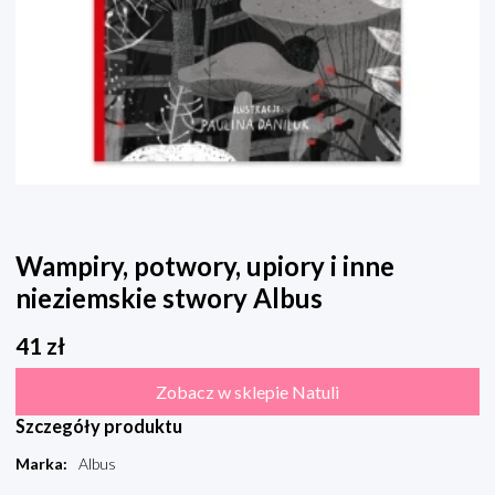
Wampiry, potwory, upiory i inne
nieziemskie stwory Albus
41
zł
Zobacz w sklepie Natuli
Szczegóły produktu
Marka
:
Albus