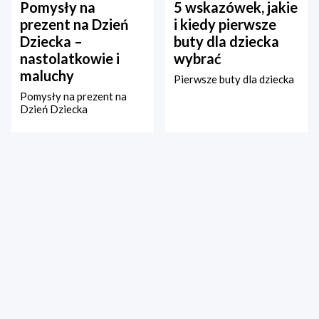
Pomysły na
5 wskazówek, jakie
prezent na Dzień
i kiedy pierwsze
Dziecka –
buty dla dziecka
nastolatkowie i
wybrać
maluchy
Pierwsze buty dla dziecka
Pomysły na prezent na
Dzień Dziecka