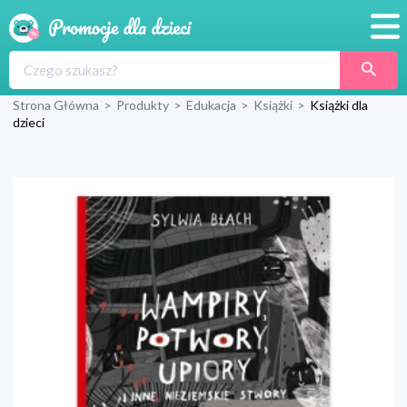
Promocje
Strona Główna
>
Produkty
>
Edukacja
>
Książki
>
Książki dla
Produkty
dzieci
Sklepy
Blog
Wyprawka