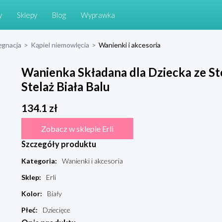
y
Sklepy
Blog
Wyprawka
ęgnacja
>
Kąpiel niemowlęcia
>
Wanienki i akcesoria
Wanienka Składana dla Dziecka ze S
Stelaż Biała Balu
134.1
zł
Zobacz w sklepie Erli
Szczegóły produktu
Kategoria
:
Wanienki i akcesoria
Sklep
:
Erli
Kolor
:
Biały
Płeć
:
Dziecięce