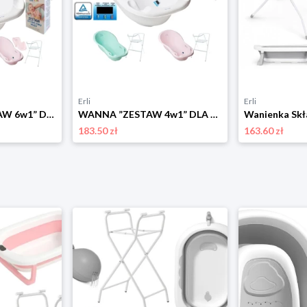
Erli
Erli
WANIENKA ”ZESTAW 6w1” DLA DZIECKA TEGA BABY WANNA ODPŁYW STOJAK + AKCESORIA
WANNA ”ZESTAW 4w1” DLA DZIECKA TEGA WANIENKA DUŻA TERMOMETR KOREK STOJAK
183.50 zł
163.60 zł