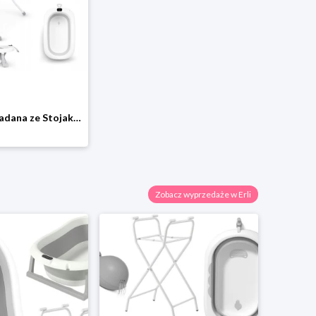
Wanienka Składana ze Stojakiem dla Dziecka z Termometrem LCD Poduszka I025
Zobacz wyprzedaże w Erli