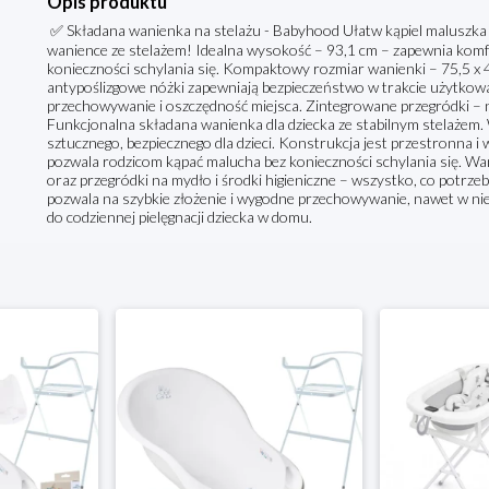
Opis produktu
✅ Składana wanienka na stelażu - Babyhood Ułatw kąpiel maluszka dz
wanience ze stelażem! Idealna wysokość – 93,1 cm – zapewnia komfo
konieczności schylania się. Kompaktowy rozmiar wanienki – 75,5 x 4
antypoślizgowe nóżki zapewniają bezpieczeństwo w trakcie użytkowa
przechowywanie i oszczędność miejsca. Zintegrowane przegródki – n
Funkcjonalna składana wanienka dla dziecka ze stabilnym stelażem
sztucznego, bezpiecznego dla dzieci. Konstrukcja jest przestronna 
pozwala rodzicom kąpać malucha bez konieczności schylania się. W
oraz przegródki na mydło i środki higieniczne – wszystko, co potrzeb
pozwala na szybkie złożenie i wygodne przechowywanie, nawet w nie
do codziennej pielęgnacji dziecka w domu.