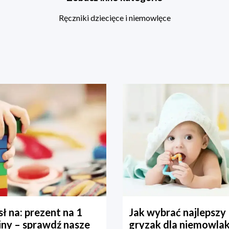
Ręczniki dziecięce i niemowlęce
ł na: prezent na 1
Jak wybrać najlepszy
iny – sprawdź nasze
gryzak dla niemowla