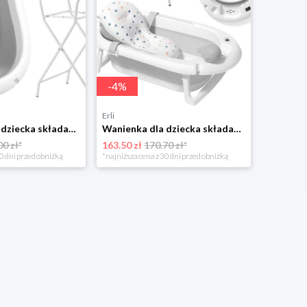
-
4
%
Erli
Wanienka dla dziecka składana ze stojakiem ARIEL Leżak Termometr DUŻA wanna
Wanienka dla dziecka składana VAIANA termometr PREMIUM wanna ze stojakiem
00 zł*
163.50 zł
170.70 zł*
0 dni przed obniżką
*najniższa cena z 30 dni przed obniżką