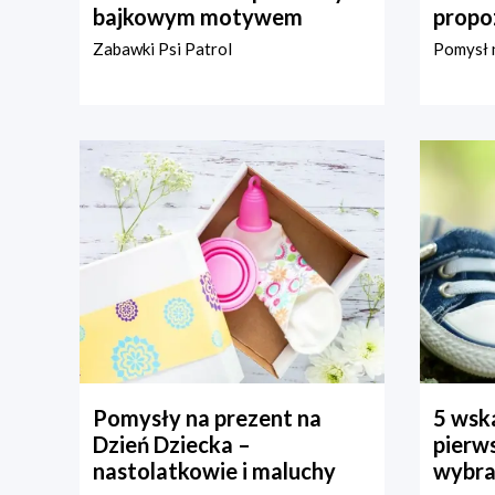
bajkowym motywem
propo
Zabawki Psi Patrol
Pomysł n
Pomysły na prezent na
5 wska
Dzień Dziecka –
pierws
nastolatkowie i maluchy
wybra