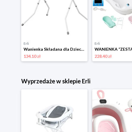
Erli
Erli
Wanienka Składana dla Dziecka ze Stojakiem z Termometrem Stelaż Biała Balu
134.10 zł
228.40 zł
Wyprzedaże w sklepie Erli