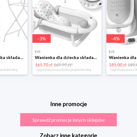
-
3
%
-
4
%
Erli
Erli
Wanienka dla dziecka składana ze stojakiem OLAF Leżak Termometr DUŻA wanna
Wanienka dla dziecka składana VAIANA termometr PREMIUM wanna ze stojakiem
165.70 zł
169.99 zł*
181.00 zł
189.
rzed obniżką
*najniższa cena z 30 dni przed obniżką
*najniższa cena z 3
Inne promocje
Sprawdź promocje innych sklepów
Zobacz inne kategorie