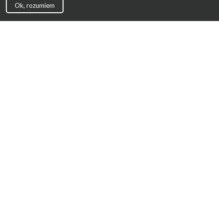
Ok, rozumiem
Strona Główna
Promocje
Sklepy
Wyprawka