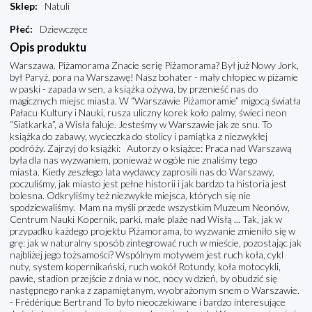
Sklep
:
Natuli
Płeć
:
Dziewczęce
Opis produktu
Warszawa. Piżamorama Znacie serię Piżamorama? Był już Nowy Jork,
był Paryż, pora na Warszawę! Nasz bohater - mały chłopiec w piżamie
w paski - zapada w sen, a książka ożywa, by przenieść nas do
magicznych miejsc miasta. W “Warszawie Piżamoramie” migocą światła
Pałacu Kultury i Nauki, rusza uliczny korek koło palmy, świeci neon
“Siatkarka”, a Wisła faluje. Jesteśmy w Warszawie jak ze snu. To
książka do zabawy, wycieczka do stolicy i pamiątka z niezwykłej
podróży. Zajrzyj do książki: Autorzy o książce: Praca nad Warszawą
była dla nas wyzwaniem, ponieważ w ogóle nie znaliśmy tego
miasta. Kiedy zeszłego lata wydawcy zaprosili nas do Warszawy,
poczuliśmy, jak miasto jest pełne historii i jak bardzo ta historia jest
bolesna. Odkryliśmy też niezwykłe miejsca, których się nie
spodziewaliśmy. Mam na myśli przede wszystkim Muzeum Neonów,
Centrum Nauki Kopernik, parki, małe plaże nad Wisłą ... Tak, jak w
przypadku każdego projektu Piżamorama, to wyzwanie zmieniło się w
grę: jak w naturalny sposób zintegrować ruch w mieście, pozostając jak
najbliżej jego tożsamości? Wspólnym motywem jest ruch koła, cykl
nuty, system kopernikański, ruch wokół Rotundy, koła motocykli,
pawie, stadion przejście z dnia w noc, nocy w dzień, by obudzić się
następnego ranka z zapamiętanym, wyobrażonym snem o Warszawie.
- Frédérique Bertrand To było nieoczekiwane i bardzo interesujące