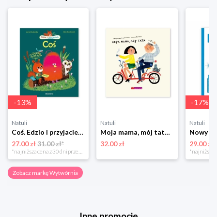
-
13
%
-
17
%
Natuli
Natuli
Natuli
Coś. Edzio i przyjaciele Wytwórnia
Moja mama, mój tata Wytwórnia
27.00 zł
31.00 zł*
32.00 zł
29.00 zł
*najniższa cena z 30 dni przed obniżką
Zobacz markę Wytwórnia
Inne promocje