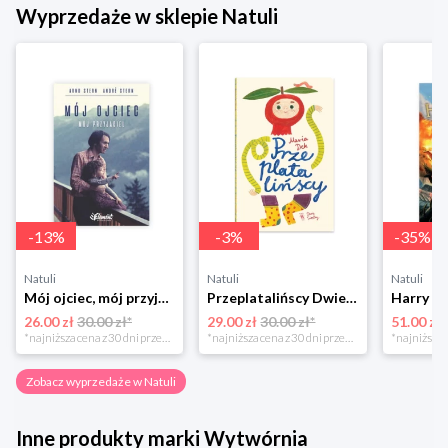
Wyprzedaże w sklepie Natuli
-
13
%
-
3
%
-
35
%
Natuli
Natuli
Natuli
Mój ojciec, mój przyjaciel Element
Przeplatalińscy Dwie siostry
26.00 zł
30.00 zł*
29.00 zł
30.00 zł*
51.00 zł
*najniższa cena z 30 dni przed obniżką
*najniższa cena z 30 dni przed obniżką
Zobacz wyprzedaże w Natuli
Inne produkty marki Wytwórnia