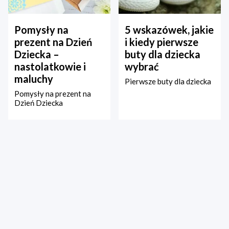
Pomysły na
5 wskazówek, jakie
prezent na Dzień
i kiedy pierwsze
Dziecka –
buty dla dziecka
nastolatkowie i
wybrać
maluchy
Pierwsze buty dla dziecka
Pomysły na prezent na
Dzień Dziecka