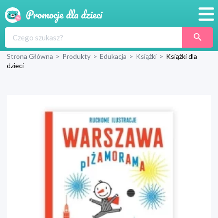
Promocje
Strona Główna
>
Produkty
>
Edukacja
>
Książki
>
Książki dla
Produkty
dzieci
Sklepy
Blog
Wyprawka