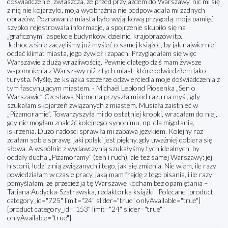
doświadczenie, zwłaszcza, że przed przyjazdem do Warszawy, nic mi się
z nią nie kojarzyło, moja wyobraźnia nie podpowiadała mi żadnych
obrazów. Poznawanie miasta było wyjątkową przygodą: moja pamięć
szybko rejestrowała informacje, a spojrzenie skupiło się na
„graficznym” aspekcie budynków, dzielnic, krajobrazów itp.
Jednocześnie zaczęliśmy już myśleć o samej książce, by jak najwierniej
oddać klimat miasta, jego żywioł i zapach. Przyglądałam się więc
Warszawie z dużą wrażliwością. Pewnie dlatego dziś mam żywsze
wspomnienia z Warszawy niż z tych miast, które odwiedziłem jako
turysta. Myślę, że książka szczerze odzwierciedla moje doświadczenia z
tym fascynującym miastem. - Michaël Leblond Piosenka „Sen o
Warszawie” Czesława Niemena przyszła mi od razu na myśl, gdy
szukałam skojarzeń związanych z miastem. Musiała zaistnieć w
„Piżamoramie”. Towarzyszyła mi do ostatniej kropki, wracałam do niej,
gdy nie mogłam znaleźć kolejnego synonimu, np. dla migotania,
iskrzenia. Dużo radości sprawiła mi zabawa językiem. Kolejny raz
zdałam sobie sprawę, jaki polski jest piękny, gdy uważniej dobiera się
słowa. A wspólnie z wydawczynią szukałyśmy tych idealnych, by
oddały ducha „Piżamoramy” (sen i ruch), ale też samej Warszawy: jej
historii, ludzi z nią związanych i tego, jak się zmienia. Nie wiem, ile razy
powiedziałam w czasie pracy, jaką mam frajdę z tego pisania, i ile razy
pomyślałam, że przecież ja tę Warszawę kocham bez opamiętania –
Tatiana Audycka-Szatrawska, redaktorka książki Polecane [product
category_id="725" limit="24" slider="true" onlyAvailable="true"]
[product category_id="153" limit="24" slider="true"
onlyAvailable="true"]