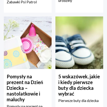
urodziny
Zabawki Psi Patrol
Pomysły na
5 wskazówek, jakie
prezent na Dzień
i kiedy pierwsze
Dziecka –
buty dla dziecka
nastolatkowie i
wybrać
maluchy
Pierwsze buty dla dziecka
Pomysły na prezent na