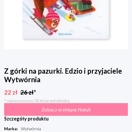
Z górki na pazurki. Edzio i przyjaciele
Wytwórnia
22
zł
26
zł
*
* najniższa cena z 30 dni przed obniżką
Zobacz w sklepie Natuli
Szczegóły produktu
Marka
:
Wytwórnia