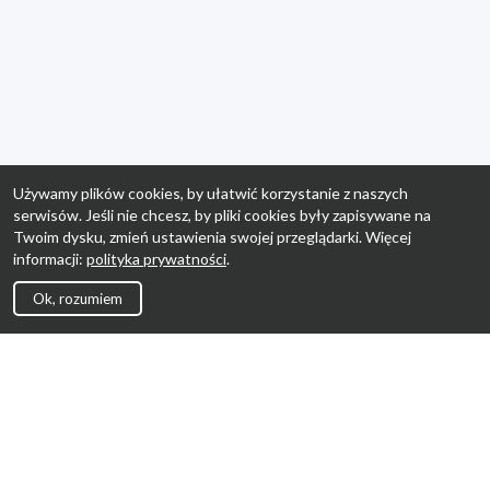
Używamy plików cookies, by ułatwić korzystanie z naszych
serwisów. Jeśli nie chcesz, by pliki cookies były zapisywane na
Twoim dysku, zmień ustawienia swojej przeglądarki. Więcej
informacji:
polityka prywatności
.
Ok, rozumiem