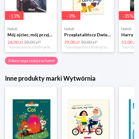
-
13
%
-
3
%
-
35
%
Natuli
Natuli
Natuli
Mój ojciec, mój przyjaciel Element
Przeplatalińscy Dwie siostry
26.00 zł
30.00 zł*
29.00 zł
30.00 zł*
51.00 zł
*najniższa cena z 30 dni przed obniżką
*najniższa cena z 30 dni przed obniżką
Zobacz wyprzedaże w Natuli
Inne produkty marki Wytwórnia