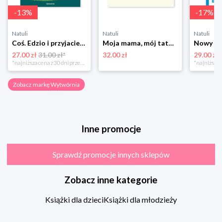
-
13
%
-
17
%
Natuli
Natuli
Natuli
Coś. Edzio i przyjaciele Wytwórnia
Moja mama, mój tata Wytwórnia
27.00 zł
31.00 zł*
32.00 zł
29.00 zł
*najniższa cena z 30 dni przed obniżką
Zobacz markę Wytwórnia
Inne promocje
Sprawdź promocje innych sklepów
Zobacz inne kategorie
Książki dla dzieci
Książki dla młodzieży