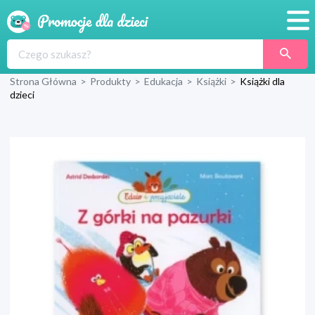
Promocje
Strona Główna
>
Produkty
>
Edukacja
>
Książki
>
Książki dla
Produkty
dzieci
Sklepy
Blog
Wyprawka