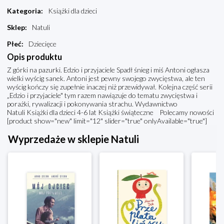
Kategoria
:
Książki dla dzieci
Sklep
:
Natuli
Płeć
:
Dziecięce
Opis produktu
Z górki na pazurki. Edzio i przyjaciele Spadł śnieg i miś Antoni ogłasza
wielki wyścig sanek. Antoni jest pewny swojego zwycięstwa, ale ten
wyścig kończy się zupełnie inaczej niż przewidywał. Kolejna część serii
„Edzio i przyjaciele" tym razem nawiązuje do tematu zwycięstwa i
porażki, rywalizacji i pokonywania strachu. Wydawnictwo
Natuli Książki dla dzieci 4-6 lat Książki świąteczne Polecamy nowości
[product show="new" limit="12" slider="true" onlyAvailable="true"]
Wyprzedaże w sklepie Natuli