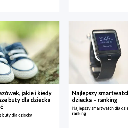
zówek, jakie i kiedy
Najlepszy smartwatch
ze buty dla dziecka
dziecka – ranking
ć
Najlepszy smartwatch dla dzi
ranking
 buty dla dziecka