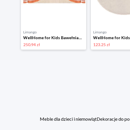
Limango
Limango
WellHome for Kids Bawełniany dywan w kolorze kremowym ze wzorem rozmiar: onesize
250.94 zł
123.25 zł
Meble dla dzieci i niemowląt
Dekoracje do po