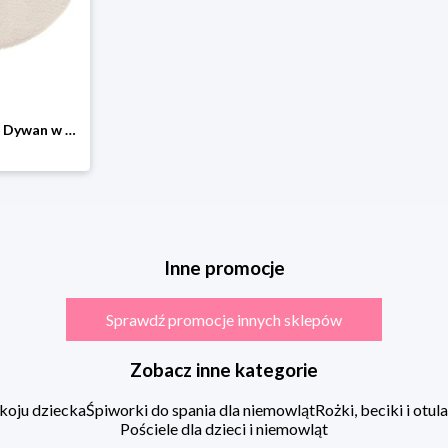
WellHome for Kids Dywan w kolorze kremowym rozmiar: onesize
Inne promocje
Sprawdź promocje innych sklepów
Zobacz inne kategorie
koju dziecka
Śpiworki do spania dla niemowląt
Rożki, beciki i otu
Pościele dla dzieci i niemowląt