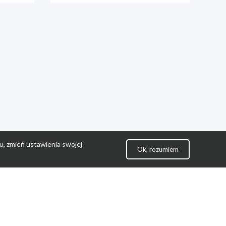
u, zmień ustawienia swojej
Ok, rozumiem
lityka Prywatności