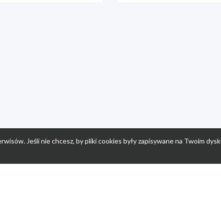
rwisów. Jeśli nie chcesz, by pliki cookies były zapisywane na Twoim dysk
a
Przepisy dla dzieci
Po