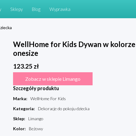
y
Sklepy
Blog
Wyprawka
ziecka
WellHome for Kids Dywan w kolorze
onesize
123.25
zł
Zobacz w sklepie Limango
Szczegóły produktu
Marka
:
WellHome For Kids
Kategoria
:
Dekoracje do pokoju dziecka
Sklep
:
Limango
Kolor
:
Beżowy