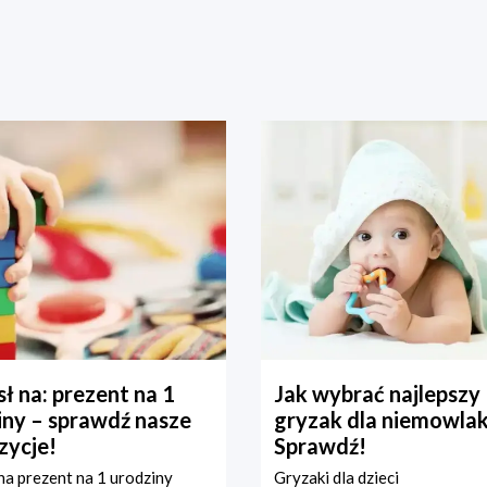
ł na: prezent na 1
Jak wybrać najlepszy
iny – sprawdź nasze
gryzak dla niemowla
zycje!
Sprawdź!
a prezent na 1 urodziny
Gryzaki dla dzieci