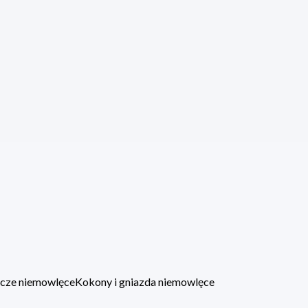
lacze niemowlęce
Kokony i gniazda niemowlęce