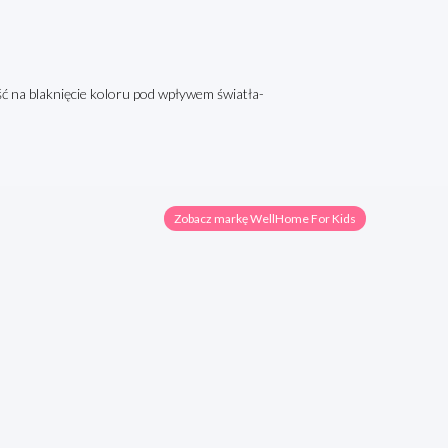
ć na blaknięcie koloru pod wpływem światła-
Zobacz markę WellHome For Kids