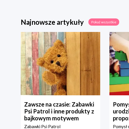
Najnowsze artykuły
Pokaż wszystkie
Zawsze na czasie: Zabawki
Pomys
Psi Patrol i inne produkty z
urodz
bajkowym motywem
propo
Zabawki Psi Patrol
Pomysł n