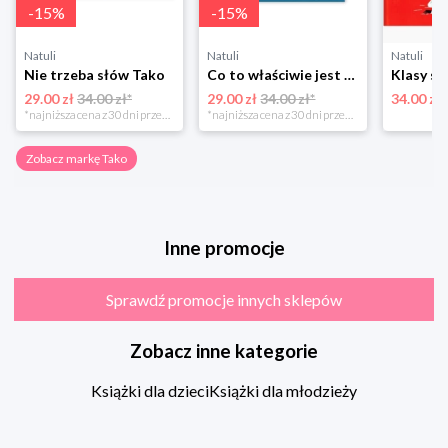
-
15
%
-
15
%
Natuli
Natuli
Natuli
Nie trzeba słów Tako
Co to właściwie jest demokracja Tako
29.00 zł
34.00 zł*
29.00 zł
34.00 zł*
34.00 zł
*najniższa cena z 30 dni przed obniżką
*najniższa cena z 30 dni przed obniżką
Zobacz markę Tako
Inne promocje
Sprawdź promocje innych sklepów
Zobacz inne kategorie
Książki dla dzieci
Książki dla młodzieży