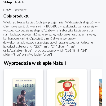
Sklep
:
Natuli
Płeć
:
Dziecięce
Opis produktu
Wieloryb bierze kąpiel. Och, jak przyjemnie! W drzwiach staje żółw. –
Czy mogę wejść do wanny? I – BUL-BUL – szybciutko zanurza się w
wodzie. Kto będzie następny? Zabawna historyjka kąpielowa dla
najmłodszych czytelników. Przyjazne, kolorowe ilustracje. Trwałe,
kartonowe kartki. Opowieść z mnóstwem wyrazów
dzwiękonaśladowczych przyciągających uwagę dziecka. Polecane
[product category_id="257" limit="24" slider="true"
onlyAvailable="true"] [product category_id="161" limit="24"
slider="true" onlyAvailable="true"]
Wyprzedaże w sklepie Natuli