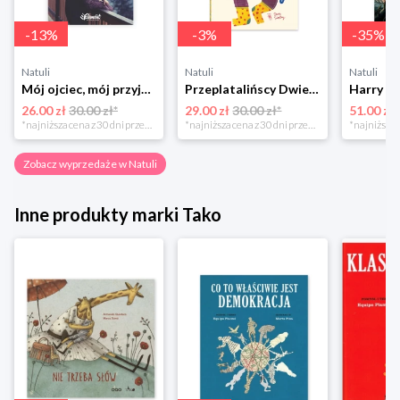
-
13
%
-
3
%
-
35
%
Natuli
Natuli
Natuli
Mój ojciec, mój przyjaciel Element
Przeplatalińscy Dwie siostry
26.00 zł
30.00 zł*
29.00 zł
30.00 zł*
51.00 zł
*najniższa cena z 30 dni przed obniżką
*najniższa cena z 30 dni przed obniżką
Zobacz wyprzedaże w Natuli
Inne produkty marki Tako