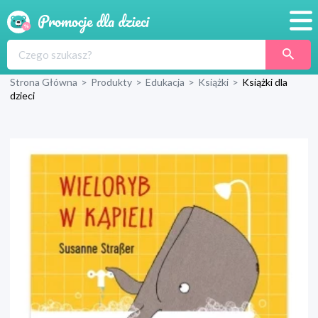
Promocje
Strona Główna
>
Produkty
>
Edukacja
>
Książki
>
Książki dla
Produkty
dzieci
Sklepy
Blog
Wyprawka