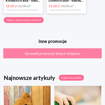
Kolejkostrada - naklejaj tory Zuzutoys
Domostrada - naklejaj ulice Zuzutoys
18.00 zł
21.00 zł*
21.00 zł
24.00 zł*
*najniższa cena z 30 dni przed obniżką
*najniższa cena z 30 dni przed obniżką
Zobacz wyprzedaże w Natuli
Inne promocje
Sprawdź promocje innych sklepów
Najnowsze artykuły
Pokaż wszystkie