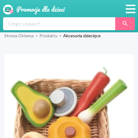
Promocje
Strona Główna
>
Produkty
>
Akcesoria dziecięce
Produkty
Sklepy
Blog
Wyprawka