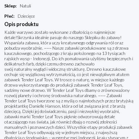
Sklep
:
Natuli
Płeć
:
Dziecięce
Opis produktu
Każde warzywo zostało wykonane z dbałością o najmniejsze
detale!Skrzynka idealnie pasuje do naszego Sklepiku do zabawy!
Wspaniała zabawa, która uczy kreatywnego odgrywania ról oraz
pobudza wyobraźnie. ~~~ Nasze zabawki produkowane są z drzewa
kauczukowego, pochodzącego z kraju położonego na 13 tysiącach
rajskich wysp - Indonezji. Do ich pomalowania użyliśmy bezpiecznych i
delikatnych farb, dzięki czemu drewno zachowało
swój naturalny wygląd i widoczną strukturę. Drewno kauczukowe
cechuje się wyjątkową wytrzymałością, co jest niewątpliwym atutem
zabawek Tender Leaf Toys. W trosce o naturę, w miejsce każdego
drzewa wykorzystanego do produkcji zabawek Tender Leaf Toys,
sadzimy nowe drzewo. W Tender Leaf Toys dbamy o zrównoważony
rozwój planety i ochronę środowiska naturalnego. ~~~ Zabawki
Tender Leaf Toys tworzone są z myślą o najmłodszych przez brytyjską
projektantkę Danielle Hanson, która od lat związana jest z branżą
dziecięcą. Dzięki jej doświadczeniu, pasji i niezwykłej wyobraźni,
zabawki marki Tender Leaf Toys pięknie odwzorowują detale
otaczającego nas świata, jak również dbają o rozwój zdolności
manualnych i poznawczych dzieci. Wszystkie etapy produkcji zabawek
Tender Leaf Toys odbywają się w jednym miejscu, z najwyższą
dbałością o środowisko – w egzotycznej Indonezji, kraju słynącym z