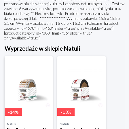
poszanowania dla własnej kultury i zasobów naturalnych. ~~~ Zestaw
zawiera: 6 warzyw (papryka, por, pieczarka, awokado, mini dynia oraz
biała rzodkiew) ** Pleciony koszyk Produkt przeznaczony dla
dzieci powyżej 3 lat. *************** Wymiary zabawki: 15.5 x 15.5 x
5.5 cm Wymiary opakowania: 16 x 5.5 x 16.2 cm Polecane [product
category_id="678" limit="60" slider="true" onlyAvailable="true"]
[product category_id="383" limit="36" slider="true"
onlyAvailable="true"]
Wyprzedaże w sklepie Natuli
-
14
%
-
13
%
Natuli
Natuli