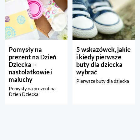
Pomysły na
5 wskazówek, jakie
prezent na Dzień
i kiedy pierwsze
Dziecka –
buty dla dziecka
nastolatkowie i
wybrać
maluchy
Pierwsze buty dla dziecka
Pomysły na prezent na
Dzień Dziecka