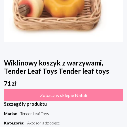
Wiklinowy koszyk z warzywami,
Tender Leaf Toys Tender leaf toys
71
zł
Zobacz w sklepie Natuli
Szczegóły produktu
Marka
:
Tender Leaf Toys
Kategoria
:
Akcesoria dziecięce