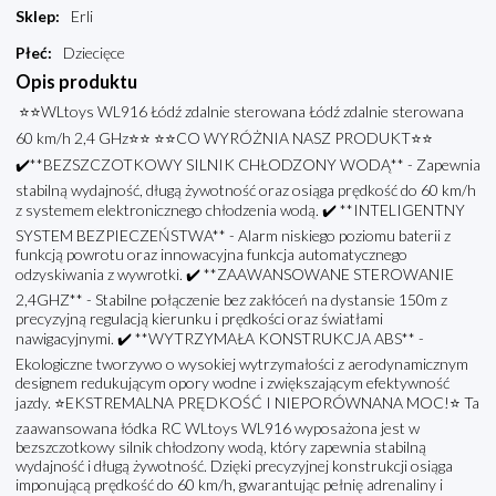
Sklep
:
Erli
Płeć
:
Dziecięce
Opis produktu
⭐⭐WLtoys WL916 Łódź zdalnie sterowana Łódź zdalnie sterowana
60 km/h 2,4 GHz⭐⭐ ⭐⭐CO WYRÓŻNIA NASZ PRODUKT⭐⭐
✔️**BEZSZCZOTKOWY SILNIK CHŁODZONY WODĄ** - Zapewnia
stabilną wydajność, długą żywotność oraz osiąga prędkość do 60 km/h
z systemem elektronicznego chłodzenia wodą. ✔️ **INTELIGENTNY
SYSTEM BEZPIECZEŃSTWA** - Alarm niskiego poziomu baterii z
funkcją powrotu oraz innowacyjna funkcja automatycznego
odzyskiwania z wywrotki. ✔️ **ZAAWANSOWANE STEROWANIE
2,4GHZ** - Stabilne połączenie bez zakłóceń na dystansie 150m z
precyzyjną regulacją kierunku i prędkości oraz światłami
nawigacyjnymi. ✔️ **WYTRZYMAŁA KONSTRUKCJA ABS** -
Ekologiczne tworzywo o wysokiej wytrzymałości z aerodynamicznym
designem redukującym opory wodne i zwiększającym efektywność
jazdy. ⭐EKSTREMALNA PRĘDKOŚĆ I NIEPORÓWNANA MOC!⭐ Ta
zaawansowana łódka RC WLtoys WL916 wyposażona jest w
bezszczotkowy silnik chłodzony wodą, który zapewnia stabilną
wydajność i długą żywotność. Dzięki precyzyjnej konstrukcji osiąga
imponującą prędkość do 60 km/h, gwarantując pełnię adrenaliny i