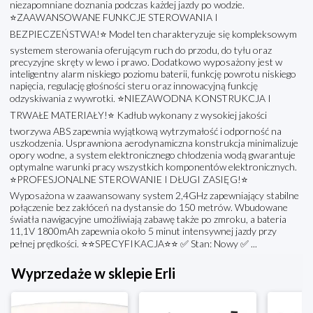
niezapomniane doznania podczas każdej jazdy po wodzie.
⭐ZAAWANSOWANE FUNKCJE STEROWANIA I
BEZPIECZEŃSTWA!⭐ Model ten charakteryzuje się kompleksowym
systemem sterowania oferującym ruch do przodu, do tyłu oraz
precyzyjne skręty w lewo i prawo. Dodatkowo wyposażony jest w
inteligentny alarm niskiego poziomu baterii, funkcję powrotu niskiego
napięcia, regulację głośności steru oraz innowacyjną funkcję
odzyskiwania z wywrotki. ⭐NIEZAWODNA KONSTRUKCJA I
TRWAŁE MATERIAŁY!⭐ Kadłub wykonany z wysokiej jakości
tworzywa ABS zapewnia wyjątkową wytrzymałość i odporność na
uszkodzenia. Usprawniona aerodynamiczna konstrukcja minimalizuje
opory wodne, a system elektronicznego chłodzenia wodą gwarantuje
optymalne warunki pracy wszystkich komponentów elektronicznych.
⭐PROFESJONALNE STEROWANIE I DŁUGI ZASIĘG!⭐
Wyposażona w zaawansowany system 2,4GHz zapewniający stabilne
połączenie bez zakłóceń na dystansie do 150 metrów. Wbudowane
światła nawigacyjne umożliwiają zabawę także po zmroku, a bateria
11,1V 1800mAh zapewnia około 5 minut intensywnej jazdy przy
pełnej prędkości. ⭐⭐SPECYFIKACJA⭐⭐ ✅ Stan: Nowy ✅ ...
Wyprzedaże w sklepie Erli