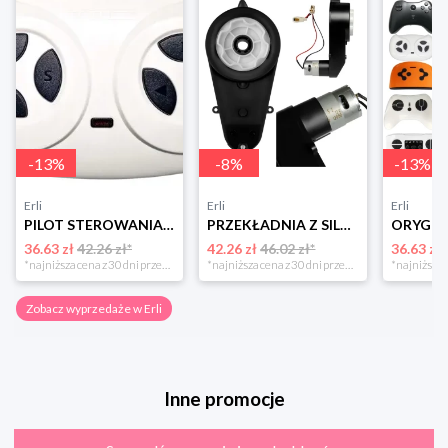
-
13
%
-
8
%
-
13
%
Erli
Erli
Erli
PILOT STEROWANIA 2.4G DO AUT AUTA NA AKUMULATOR Kontroler JR TYP 2
PRZEKŁADNIA Z SILNIKIEM 12V/20000rpm/45W Silnik Napęd do auta na akumulator
36.63 zł
42.26 zł*
42.26 zł
46.02 zł*
36.63 zł
*najniższa cena z 30 dni przed obniżką
*najniższa cena z 30 dni przed obniżką
Zobacz wyprzedaże w Erli
Inne promocje