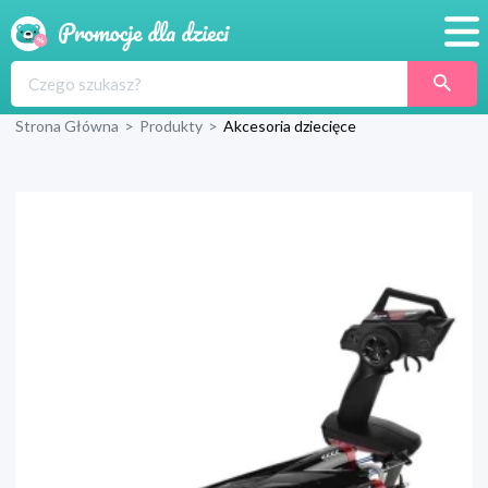
Promocje
Strona Główna
>
Produkty
>
Akcesoria dziecięce
Produkty
Sklepy
Blog
Wyprawka