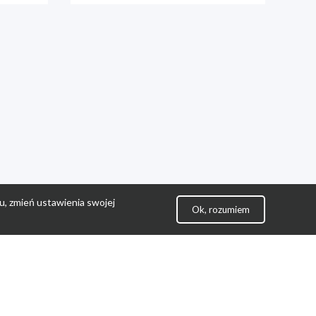
u, zmień ustawienia swojej
Ok, rozumiem
lityka Prywatności