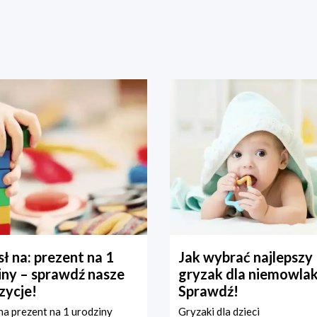
ł na: prezent na 1
Jak wybrać najlepszy
iny – sprawdź nasze
gryzak dla niemowla
zycje!
Sprawdź!
a prezent na 1 urodziny
Gryzaki dla dzieci