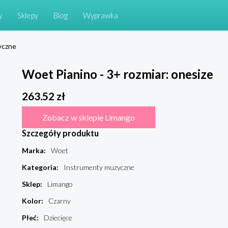
y
Sklepy
Blog
Wyprawka
yczne
Woet Pianino - 3+ rozmiar: onesize
263.52
zł
Zobacz w sklepie Limango
Szczegóły produktu
Marka
:
Woet
Kategoria
:
Instrumenty muzyczne
Sklep
:
Limango
Kolor
:
Czarny
Płeć
:
Dziecięce