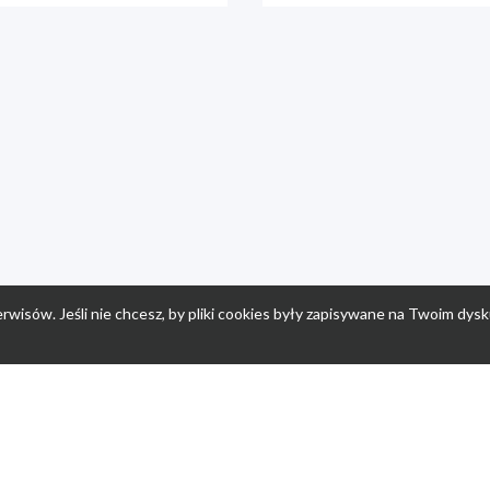
rwisów. Jeśli nie chcesz, by pliki cookies były zapisywane na Twoim dysk
a
Przepisy dla dzieci
Po