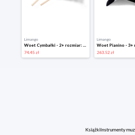
Limango
Limango
Woet Cymbałki - 2+ rozmiar: onesize
74.45 zł
263.52 zł
Książki
Instrumenty mu