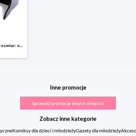
Woet Pianino - 3+ rozmiar: onesize
Inne promocje
Sprawdź promocje innych sklepów
Zobacz inne kategorie
zyczne
Komiksy dla dzieci i młodzieży
Gazety dla młodzieży
Akcesor