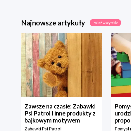
Najnowsze artykuły
Pokaż wszystkie
Zawsze na czasie: Zabawki
Pomys
Psi Patrol i inne produkty z
urodz
bajkowym motywem
propo
Zabawki Psi Patrol
Pomysł n