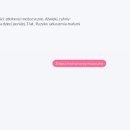
ci: zdolności motoryczne, dźwięki, rytmy-
 dzieci poniżej 3 lat. Ryzyko uduszenia małymi
Zobacz instrumenty muzyczne