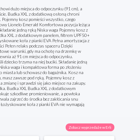
owi dużo miejsca do odpoczynku (91 cm), a
eście. Budka XXL z dodatkową osłoną chroni
r. Pojemny kosz pomieści wszystko, czego
rowy Lionelo Emerald Komfortowa pozycja leżąca
Składanie jedną ręką Niska waga Pojemny kosz z
Budka XXL z dodatkowym panelem, filtrem UPF50+
skowane koła z pianki EVA Pełna amortyzacja z
ości Pełen relaks podczas spaceru Dzięki
rtowe warunki, gdy ma ochotę na drzemkę w
pewnia aż 91 cm miejsca do odpoczynku.
i dziecko trzyma na niej buciki. Składanie jedną
. Niska waga i kompaktowa forma po złożeniu
 do miasta lub schowasz do bagażnika. Kosz na
, masz zawsze pod ręką. Pojemny kosz z
zmianę i sprawdzi się jako miejsce na zakupy.
rodka. Budka XXL Budka XXL z dodatkowym
lokuje szkodliwe promieniowanie, a powłoka
wala zajrzeć do środka bez zakłócania snu
 Łożyskowane koła z pianki EVA nie wymagają
Zobacz wyprzedaże w Erli