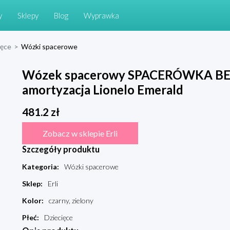
y
Sklepy
Blog
Wyprawka
ięce
>
Wózki spacerowe
Wózek spacerowy SPACERÓWKA 
amortyzacja Lionelo Emerald
481.2
zł
Zobacz w sklepie Erli
Szczegóły produktu
Kategoria
:
Wózki spacerowe
Sklep
:
Erli
Kolor
:
czarny, zielony
Płeć
:
Dziecięce