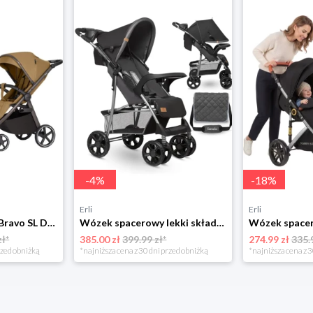
-
4
%
-
18
%
Erli
Erli
Wózek CARRELLO Bravo SL Deluxe Copper Beige 2026
Wózek spacerowy lekki składany duże koła czarny Lionelo Emma Plus + TORBA
zł*
385.00 zł
399.99 zł*
274.99 zł
335.
rzed obniżką
*najniższa cena z 30 dni przed obniżką
*najniższa cena z 3