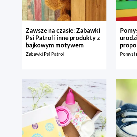
Zawsze na czasie: Zabawki
Pomys
Psi Patrol i inne produkty z
urodz
bajkowym motywem
propo
Zabawki Psi Patrol
Pomysł n