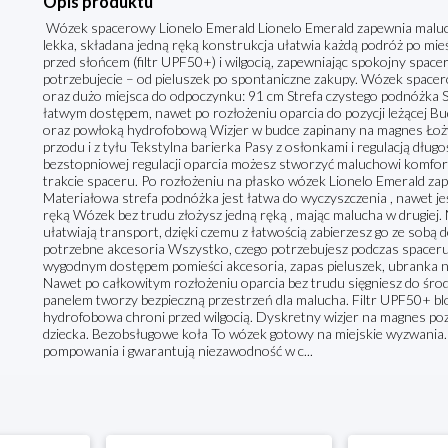
Opis produktu
Wózek spacerowy Lionelo Emerald Lionelo Emerald zapewnia maluch
lekka, składana jedną ręką konstrukcja ułatwia każdą podróż po mi
przed słońcem (filtr UPF50+) i wilgocią, zapewniając spokojny space
potrzebujecie – od pieluszek po spontaniczne zakupy. Wózek space
oraz dużo miejsca do odpoczynku: 91 cm Strefa czystego podnóżka 
łatwym dostępem, nawet po rozłożeniu oparcia do pozycji leżącej 
oraz powłoką hydrofobową Wizjer w budce zapinany na magnes Łoży
przodu i z tyłu Tekstylna barierka Pasy z osłonkami i regulacją dług
bezstopniowej regulacji oparcia możesz stworzyć maluchowi komfo
trakcie spaceru. Po rozłożeniu na płasko wózek Lionelo Emerald za
Materiałowa strefa podnóżka jest łatwa do wyczyszczenia , nawet jeśl
ręką Wózek bez trudu złożysz jedną ręką , mając malucha w drugiej
ułatwiają transport, dzięki czemu z łatwością zabierzesz go ze sobą
potrzebne akcesoria Wszystko, czego potrzebujesz podczas spaceru
wygodnym dostępem pomieści akcesoria, zapas pieluszek, ubranka na 
Nawet po całkowitym rozłożeniu oparcia bez trudu sięgniesz do ś
panelem tworzy bezpieczną przestrzeń dla malucha. Filtr UPF50+ b
hydrofobowa chroni przed wilgocią. Dyskretny wizjer na magnes poz
dziecka. Bezobsługowe koła To wózek gotowy na miejskie wyzwania.
pompowania i gwarantują niezawodność w c...