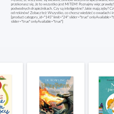
przekonasz się, że to wszystko jest MITEM! Poznajmy więc prawdę!
podwodnych drapieżnikach. Czy są inteligentne? Jakie mają zęby? 
od rekinów! Zobacz też: Wszystko, co chcesz wiedzieć o owadach i i
[product category_id="145" limit="24" slider="true" onlyAvailable="
slider="true" onlyAvailable="true"]