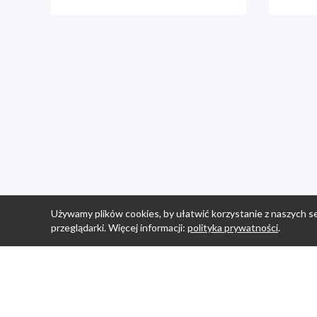
Używamy plików cookies, by ułatwić korzystanie z naszych se
przeglądarki. Więcej informacji:
polityka prywatności
.
Strona Główn