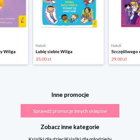
Natuli
Natuli
by Wilga
Lubię siebie Wilga
35.00 zł
29.00 zł
Inne promocje
Sprawdź promocje innych sklepów
Zobacz inne kategorie
Książki dla dzieci
Książki dla młodzieży