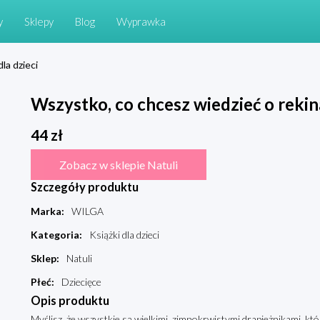
y
Sklepy
Blog
Wyprawka
dla dzieci
Wszystko, co chcesz wiedzieć o rekin
44
zł
Zobacz w sklepie Natuli
Szczegóły produktu
Marka
:
WILGA
Kategoria
:
Książki dla dzieci
Sklep
:
Natuli
Płeć
:
Dziecięce
Opis produktu
Myślisz, że wszystkie są wielkimi, zimnokrwistymi drapieżnikami, które