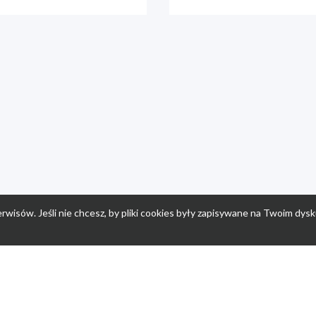
rwisów. Jeśli nie chcesz, by pliki cookies były zapisywane na Twoim dysk
a
Przepisy dla dzieci
Po