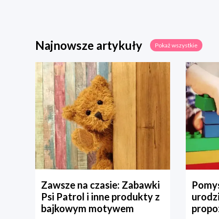
Najnowsze artykuły
Pokaż wszystkie
Zawsze na czasie: Zabawki
Pomys
Psi Patrol i inne produkty z
urodz
bajkowym motywem
propo