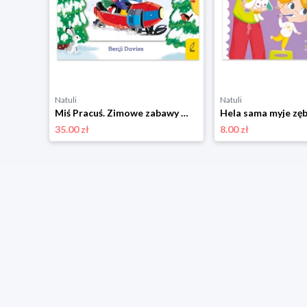
Natuli
Natuli
Jestem Wandzia. Jesień pierwsza klasa Wilga
Miś Pracuś. Zimowe zabawy Wilga
Hela sama myje zę
35.00 zł
8.00 zł