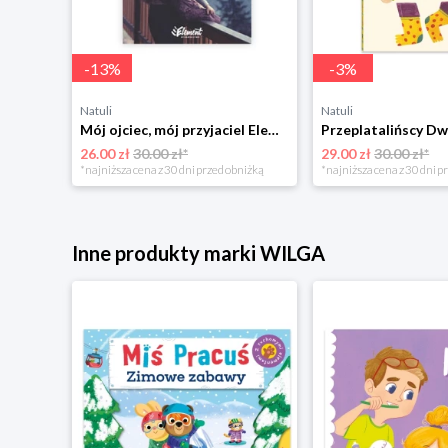
-
13
%
-
3
%
Natuli
Natuli
Trening intelektu dla dzieci Sensus
Mój ojciec, mój przyjaciel Element
Przeplatalińscy Dw
26.00 zł
30.00 zł*
29.00 zł
30.00 zł*
niżką
*najniższa cena z 30 dni przed obniżką
*najniższa cena z 30 dni p
Inne produkty marki WILGA