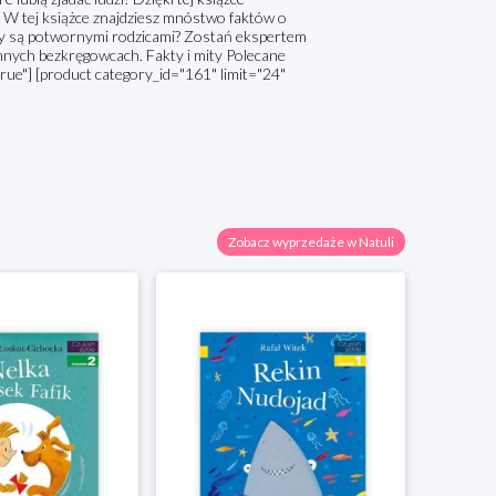
 W tej książce znajdziesz mnóstwo faktów o
Czy są potwornymi rodzicami? Zostań ekspertem
nnych bezkręgowcach. Fakty i mity Polecane
true"] [product category_id="161" limit="24"
Zobacz wyprzedaże w Natuli