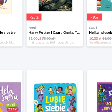
-
35
%
-
9
%
Natuli
Natuli
ie siostry
Harry Potter i Czara Ognia. Tom 4 Media rodzina
51.00 zł
78.00 zł*
10.00 zł
11.00 
rzed obniżką
*najniższa cena z 30 dni przed obniżką
*najniższa cena z 3