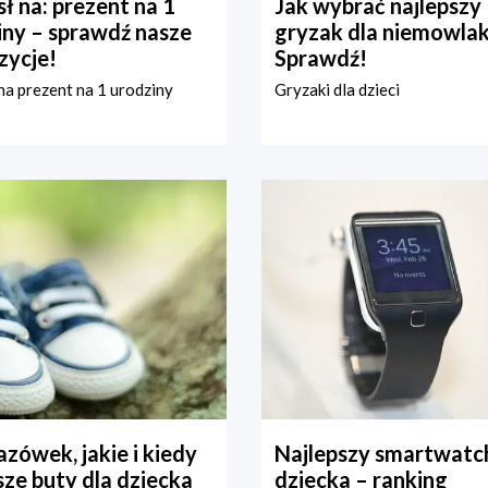
ł na: prezent na 1
Jak wybrać najlepszy
iny – sprawdź nasze
gryzak dla niemowla
zycje!
Sprawdź!
a prezent na 1 urodziny
Gryzaki dla dzieci
zówek, jakie i kiedy
Najlepszy smartwatch
ze buty dla dziecka
dziecka – ranking