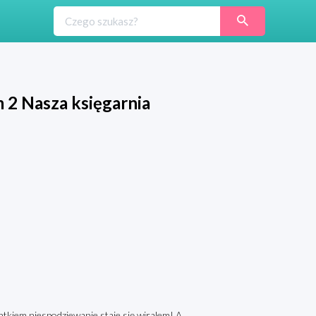
 2 Nasza księgarnia
Antkiem niespodziewanie staje się wiralem! A