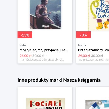
-
13
%
-
3
%
Natuli
Natuli
Trening intelektu dla dzieci Sensus
Mój ojciec, mój przyjaciel Element
Przeplatalińscy Dw
26.00 zł
30.00 zł*
29.00 zł
30.00 zł*
niżką
*najniższa cena z 30 dni przed obniżką
*najniższa cena z 30 dni p
Inne produkty marki Nasza księgarnia