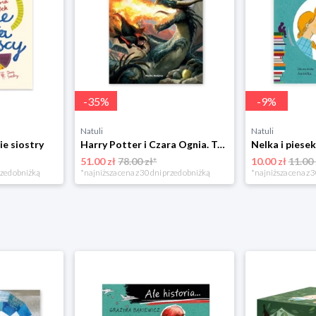
-
35
%
-
9
%
Natuli
Natuli
ie siostry
Harry Potter i Czara Ognia. Tom 4 Media rodzina
51.00 zł
78.00 zł*
10.00 zł
11.00 
rzed obniżką
*najniższa cena z 30 dni przed obniżką
*najniższa cena z 3