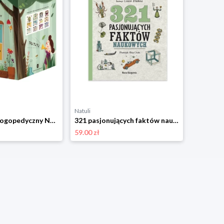
Natuli
Natuli
Pucio Sorter logopedyczny Nasza księgarnia
321 pasjonujących faktów naukowych Nasza księgarnia
59.00 zł
33.00 zł