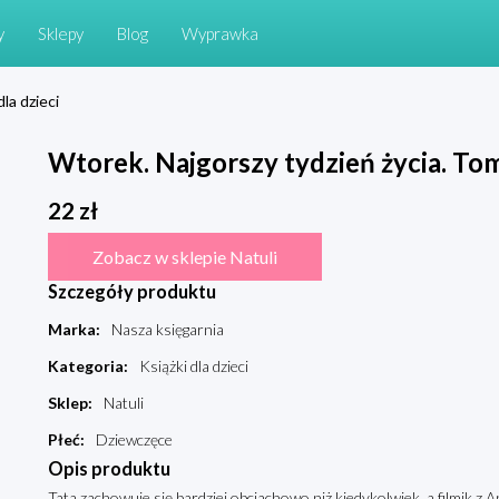
y
Sklepy
Blog
Wyprawka
dla dzieci
Wtorek. Najgorszy tydzień życia. Tom
22
zł
Zobacz w sklepie Natuli
Szczegóły produktu
Marka
:
Nasza księgarnia
Kategoria
:
Książki dla dzieci
Sklep
:
Natuli
Płeć
:
Dziewczęce
Opis produktu
Tata zachowuje się bardziej obciachowo niż kiedykolwiek, a filmik z 