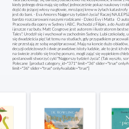
kiedy jednego dnia mają się odbyć jednocześnie pokaz naukowy i robi
dojść do jeżącej włosy na głowie, mrożącej krew w żyłach katastro
jest do bani. - Eva Amores Najgorszy tydzień życia? Raczej NAJL
bardzo rozczarowani naszymi rodzicami - Dzieci Evy i Matta O autor
Pracowała dla opery w Sydney i ABC. Pochodzi z Filipin, a do Australi
i jeszcze raz buty. Matt Cosgrove jest autorem i ilustratorem bestsell
Tales". Urodził się i wychował w zachodnim Sydney. Lubi czekoladę, uni
się dwadzieścia pięć lat temu na studiach, gdy przypadkiem pracowali
nie przestają ze sobą współpracować. Mają na koncie dużo obiadów, 
decyzji odzieżowych i dwie prawdziwe istoty ludzkie, ale to jest ich
na świecie zrobiło się trochę ponuro, mogli zająć się wypiekiem chle
postanowili stworzyć cykl "Najgorszy tydzień życia". (Tak wyszło, so
Polecane [product category_id="371" limit="36" slider="true" onlyA
limit="36" slider="true" onlyAvailable="true"]