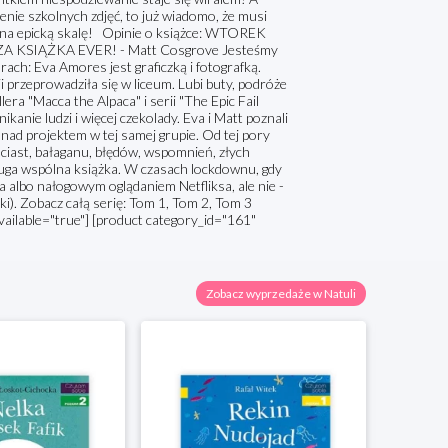
enie szkolnych zdjęć, to już wiadomo, że musi
fy na epicką skalę! Opinie o książce: WTOREK
EPSZA KSIĄŻKA EVER! - Matt Cosgrove Jesteśmy
ach: Eva Amores jest graficzką i fotografką.
i przeprowadziła się w liceum. Lubi buty, podróże
era "Macca the Alpaca" i serii "The Epic Fail
kanie ludzi i więcej czekolady. Eva i Matt poznali
 nad projektem w tej samej grupie. Od tej pory
ciast, bałaganu, błędów, wspomnień, złych
 druga wspólna książka. W czasach lockdownu, gdy
ba albo nałogowym oglądaniem Netfliksa, ale nie -
rki). Zobacz całą serię: Tom 1, Tom 2, Tom 3
vailable="true"] [product category_id="161"
Zobacz wyprzedaże w Natuli