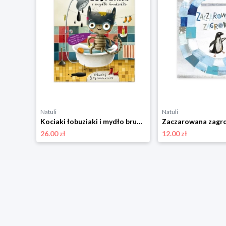
Natuli
Natuli
Pucio poznaje kolory i dźwięki Nasza księgarnia
Kociaki łobuziaki i mydło brudzidło Nasza księgarnia
26.00 zł
12.00 zł