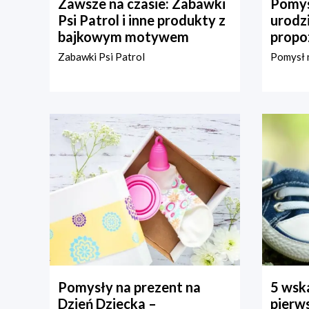
Zawsze na czasie: Zabawki
Pomys
Psi Patrol i inne produkty z
urodz
bajkowym motywem
propo
Zabawki Psi Patrol
Pomysł n
Pomysły na prezent na
5 wska
Dzień Dziecka –
pierws