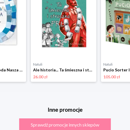
Natuli
Natuli
Zaczarowana zagroda Nasza księgarnia
Ale historia... Ta śmieszna i straszna PRL Nasza księgarnia
26.00 zł
105.00 zł
Inne promocje
Sprawdź promocje innych sklepów