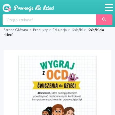
Promocje
Strona Główna
>
Produkty
>
Edukacja
>
Książki
>
Książki dla
Produkty
dzieci
Sklepy
Blog
Wyprawka