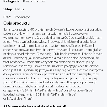
Kategoria
:
Książki dla dzieci
Sklep
:
Natuli
Płeć
:
Dziewczęce
Opis produktu
Ta książka zawiera 40 przyjemnych ćwiczeń, które pomogą ci poradzić
sobie z przykrymi myślami, zamartwianiem się i uporczywym
wykonywaniem czynności, a dzięki temu wrócić do swoich ulubionych
zajęć! Rysuj, wpisuj odpowiedzi i rozwiązuj łamigłówki, a pokażesz
swoim zmartwieniom, kto tu jest szefem (oczywiście, że ty!).Jeśli
chcesz zapanować nad tymi trudnymi myślami i uczuciami, pamiętaj, że
praktyka czyni mistrza. Dasz radę! Publikacja zawiera: Historie innych
dzieci. Przeczytaj, jakie doświadczenia mają inne dzieci.Zobaczysz, że
wielu chłopców i wiele dziewczynek ma podobne trudności jak ty.
Mnóstwo informacji. Dowiedz się, na czym polegają twoje trudności –
co to jest OCD, czym się przejawia i skąd się bierze. Gotowe narzędzia
do wykorzystania.Mechanik potrzebuje konkretnych narzędzi, żeby
naprawić samochód, a tobie przydadzą się narzędzia, żeby lepiej się
poczuć.Poproś o pomoc osobę dorosłą, weź długopis i opisz swoje
uczucia, ćwicz nabyte umiejętności! Polecane [product
category_id="214" limit="24" slider="true" onlyAvailable="true"]
[product category_id="161" limit="24" slider="true"
onlyAvailable="true"]