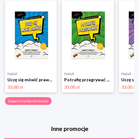
Natuli
Natuli
Natuli
Uczę się mówić prawdę karty pracy rozwijające umiejętność mówienia prawdy dla dzieci i młodzieży w wieku 8−15 lat w tym uczniów ze spektrum autyzmu Harmonia
Potrafię przegrywać karty pracy dla dzieci i młodzieży w wieku 8−15 lat mających problemy z zaakceptowaniem porażki w tym uczniów ze spektrum autyzmu Harmonia
33.00 zł
33.00 zł
33.00 zł
Zobacz markę Harmonia
Inne promocje