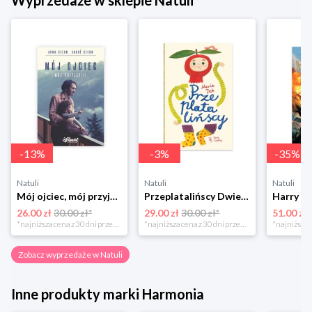
Wyprzedaże w sklepie Natuli
-
13
%
-
3
%
-
35
%
Natuli
Natuli
Natuli
Mój ojciec, mój przyjaciel Element
Przeplatalińscy Dwie siostry
26.00 zł
30.00 zł*
29.00 zł
30.00 zł*
51.00 zł
*najniższa cena z 30 dni przed obniżką
*najniższa cena z 30 dni przed obniżką
Zobacz wyprzedaże w Natuli
Inne produkty marki Harmonia