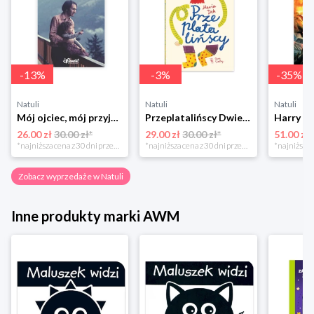
-
13
%
-
3
%
-
35
%
Natuli
Natuli
Natuli
Mój ojciec, mój przyjaciel Element
Przeplatalińscy Dwie siostry
26.00 zł
30.00 zł*
29.00 zł
30.00 zł*
51.00 zł
*najniższa cena z 30 dni przed obniżką
*najniższa cena z 30 dni przed obniżką
Zobacz wyprzedaże w Natuli
Inne produkty marki AWM