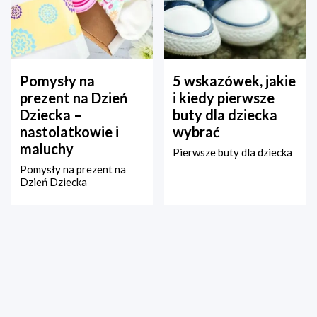
Pomysły na
5 wskazówek, jakie
prezent na Dzień
i kiedy pierwsze
Dziecka –
buty dla dziecka
nastolatkowie i
wybrać
maluchy
Pierwsze buty dla dziecka
Pomysły na prezent na
Dzień Dziecka