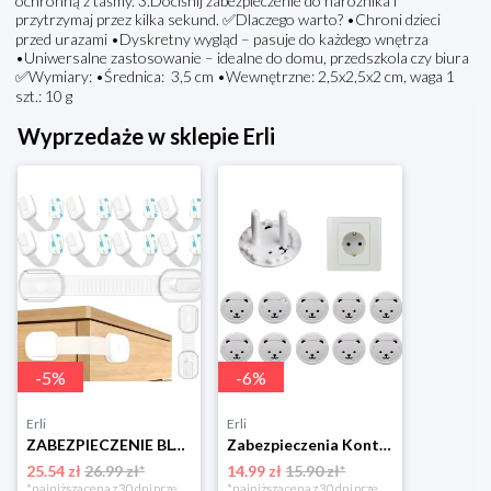
ochronną z taśmy. 3.Dociśnij zabezpieczenie do narożnika i
przytrzymaj przez kilka sekund. ✅Dlaczego warto? •Chroni dzieci
przed urazami •Dyskretny wygląd – pasuje do każdego wnętrza
•Uniwersalne zastosowanie – idealne do domu, przedszkola czy biura
✅Wymiary: •Średnica: 3,5 cm •Wewnętrzne: 2,5x2,5x2 cm, waga 1
szt.: 10 g
Wyprzedaże w sklepie Erli
-
5
%
-
6
%
Erli
Erli
ZABEZPIECZENIE BLOKADA SZAFEK MEBLI SZUFLAD DRZW PRZED DZIEĆMI MOCNE 10szt
Zabezpieczenia Kontaktów Gniazdek Zaślepki Blokada
25.54 zł
26.99 zł*
14.99 zł
15.90 zł*
*najniższa cena z 30 dni przed obniżką
*najniższa cena z 30 dni przed obniżką