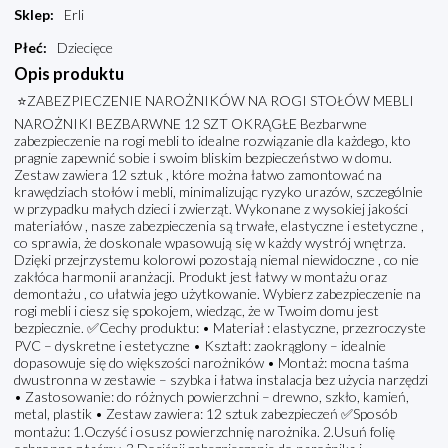
Sklep
:
Erli
Płeć
:
Dziecięce
Opis produktu
⭐ZABEZPIECZENIE NAROŻNIKÓW NA ROGI STOŁÓW MEBLI
NAROŻNIKI BEZBARWNE 12 SZT OKRĄGŁE Bezbarwne
zabezpieczenie na rogi mebli to idealne rozwiązanie dla każdego, kto
pragnie zapewnić sobie i swoim bliskim bezpieczeństwo w domu.
Zestaw zawiera 12 sztuk , które można łatwo zamontować na
krawędziach stołów i mebli, minimalizując ryzyko urazów, szczególnie
w przypadku małych dzieci i zwierząt. Wykonane z wysokiej jakości
materiałów , nasze zabezpieczenia są trwałe, elastyczne i estetyczne ,
co sprawia, że doskonale wpasowują się w każdy wystrój wnętrza.
Dzięki przejrzystemu kolorowi pozostają niemal niewidoczne , co nie
zakłóca harmonii aranżacji. Produkt jest łatwy w montażu oraz
demontażu , co ułatwia jego użytkowanie. Wybierz zabezpieczenie na
rogi mebli i ciesz się spokojem, wiedząc, że w Twoim domu jest
bezpiecznie. ✅Cechy produktu: • Materiał : elastyczne, przezroczyste
PVC – dyskretne i estetyczne • Kształt: zaokrąglony – idealnie
dopasowuje się do większości narożników • Montaż: mocna taśma
dwustronna w zestawie – szybka i łatwa instalacja bez użycia narzędzi
• Zastosowanie: do różnych powierzchni – drewno, szkło, kamień,
metal, plastik • Zestaw zawiera: 12 sztuk zabezpieczeń ✅Sposób
montażu: 1.Oczyść i osusz powierzchnię narożnika. 2.Usuń folię