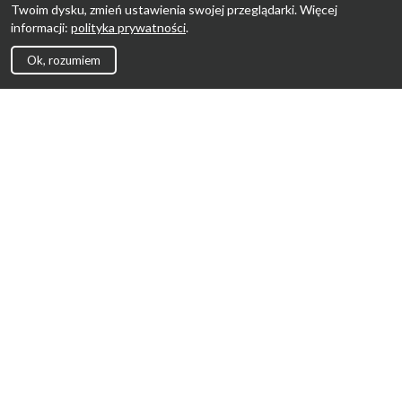
Twoim dysku, zmień ustawienia swojej przeglądarki. Więcej
informacji:
polityka prywatności
.
Ok, rozumiem
Strona Główna
Promocje
Sklepy