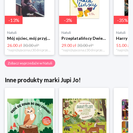
-
13
%
-
3
%
-
35
%
Natuli
Natuli
Natuli
Mój ojciec, mój przyjaciel Element
Przeplatalińscy Dwie siostry
26.00 zł
30.00 zł*
29.00 zł
30.00 zł*
51.00 zł
*najniższa cena z 30 dni przed obniżką
*najniższa cena z 30 dni przed obniżką
Zobacz wyprzedaże w Natuli
Inne produkty marki Jupi Jo!