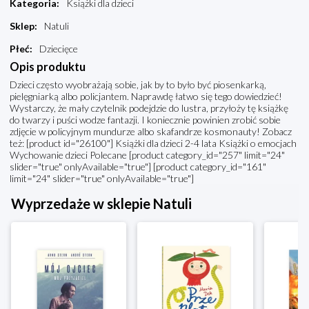
Kategoria
:
Książki dla dzieci
Sklep
:
Natuli
Płeć
:
Dziecięce
Opis produktu
Dzieci często wyobrażają sobie, jak by to było być piosenkarką,
pielęgniarką albo policjantem. Naprawdę łatwo się tego dowiedzieć!
Wystarczy, że mały czytelnik podejdzie do lustra, przyłoży tę książkę
do twarzy i puści wodze fantazji. I koniecznie powinien zrobić sobie
zdjęcie w policyjnym mundurze albo skafandrze kosmonauty! Zobacz
też: [product id="26100"] Książki dla dzieci 2-4 lata Książki o emocjach
Wychowanie dzieci Polecane [product category_id="257" limit="24"
slider="true" onlyAvailable="true"] [product category_id="161"
limit="24" slider="true" onlyAvailable="true"]
Wyprzedaże w sklepie Natuli