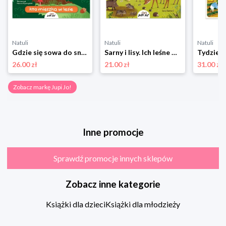
Natuli
Natuli
Natuli
Gdzie się sowa do snu chowa? Kto mieszka w lesie Jupi jo!
Sarny i lisy. Ich leśne popisy. Mieszkańcy lasu. Poznaję Przyrodę Jupi jo!
26.00 zł
21.00 zł
31.00 zł
Zobacz markę Jupi Jo!
Inne promocje
Sprawdź promocje innych sklepów
Zobacz inne kategorie
Książki dla dzieci
Książki dla młodzieży