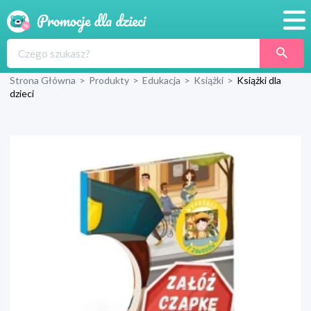
Promocje
Strona Główna
>
Produkty
>
Edukacja
>
Książki
>
Książki dla
Produkty
dzieci
Sklepy
Blog
Wyprawka