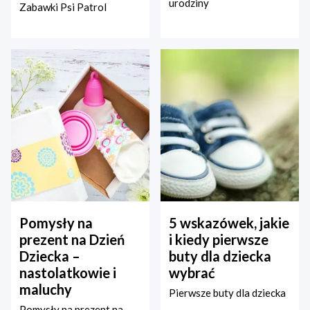
urodziny
Zabawki Psi Patrol
Pomysły na
5 wskazówek, jakie
prezent na Dzień
i kiedy pierwsze
Dziecka –
buty dla dziecka
nastolatkowie i
wybrać
maluchy
Pierwsze buty dla dziecka
Pomysły na prezent na