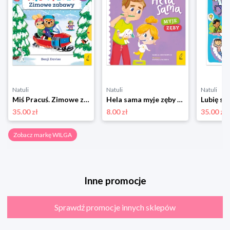
Natuli
Natuli
Natuli
Miś Pracuś. Zimowe zabawy Wilga
Hela sama myje zęby Wilga
Lubię si
35.00 zł
8.00 zł
35.00 zł
Zobacz markę WILGA
Inne promocje
Sprawdź promocje innych sklepów