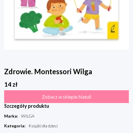
Zdrowie. Montessori Wilga
14
zł
Zobacz w sklepie Natuli
Szczegóły produktu
Marka
:
WILGA
Kategoria
:
Książki dla dzieci