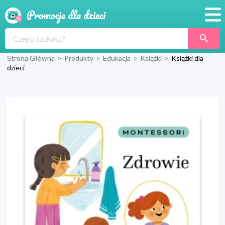
Promocje
Strona Główna
>
Produkty
>
Edukacja
>
Książki
>
Książki dla
Produkty
dzieci
Sklepy
Blog
Wyprawka