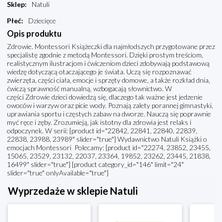
Sklep
:
Natuli
Płeć
:
Dziecięce
Opis produktu
Zdrowie. Montessori Książeczki dla najmłodszych przygotowane przez
specjalistę zgodnie z metodą Montessori. Dzięki prostym treściom,
realistycznym ilustracjom i ćwiczeniom dzieci zdobywają podstawową
wiedzę dotyczącą otaczającego je świata. Uczą się rozpoznawać
zwierzęta, części ciała, emocje i sprzęty domowe, a także rozkład dnia,
ćwiczą sprawność manualną, wzbogacają słownictwo. W
części Zdrowie dzieci dowiedzą się, dlaczego tak ważne jest jedzenie
owoców i warzyw oraz picie wody. Poznają zalety porannej gimnastyki,
uprawiania sportu i częstych zabaw na dworze. Nauczą się poprawnie
myć ręce i zęby. Zrozumieją, jak istotny dla zdrowia jest relaks i
odpoczynek. W serii: [product id="22842, 22841, 22840, 22839,
22838, 23988, 23989" slider="true"] Wydawnictwo Natuli Książki o
emocjach Montessori Polecamy: [product id="22274, 23852, 23455,
15065, 23529, 23132, 22037, 23364, 19852, 23262, 23445, 21838,
16499" slider="true"] [product category_id="146" limit="24"
slider="true" onlyAvailable="true"]
Wyprzedaże w sklepie Natuli