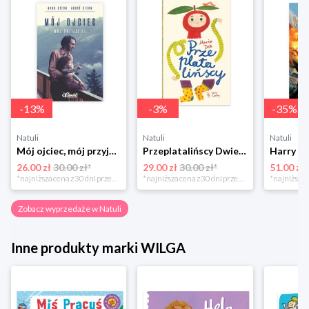
-
13
%
-
3
%
-
35
%
Natuli
Natuli
Natuli
Mój ojciec, mój przyjaciel Element
Przeplatalińscy Dwie siostry
26.00 zł
30.00 zł*
29.00 zł
30.00 zł*
51.00 zł
*najniższa cena z 30 dni przed obniżką
*najniższa cena z 30 dni przed obniżką
Zobacz wyprzedaże w Natuli
Inne produkty marki WILGA