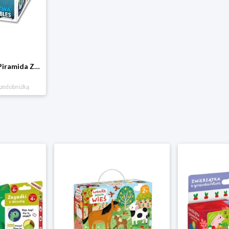
Klocki kartonowe Piramida Zabaw. Owoce i Warzywa Piramida zabaw
rzed obniżką