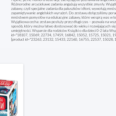
Różnorodne arcyciekawe zadania angażują wszystkie zmysły. Wyjąt
zabawy, czyli specjalne zadania dla paluszków i dłoni, wywołują mn
zapamiętywanie angielskich wyrażeń. Do zestawu dołączyliśmy por
mnóstwem pomysłów na edukacyjne zabawy, które wesprą was w tej f
Wyjątkowa cecha: zestaw posłuży przez długi czas – pozwala na wsz
sposób, który można łatwo dostosować do wieku i rozwijających się 
umiejętności. Wsparcie dla rodziców Książki o dla dzieci 0-2 lata Ws
id="18107, 15069, 22734, 17459, 16842, 15052, 15725, 15021, 19
[product id="23263, 23132, 15433, 22160, 16755, 22537, 15028, 1