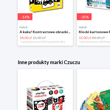
-
14
%
-
35
%
Natuli
Natuli
A kuku! Kontrastowe obrazki. Karty kontrastowe + poradnik 0+ Edgard
18.00 zł
21.00 zł*
55.00 zł
84.00 zł*
*najniższa cena z 30 dni przed obniżką
*najniższa cena z 30 dni p
Inne produkty marki Czuczu