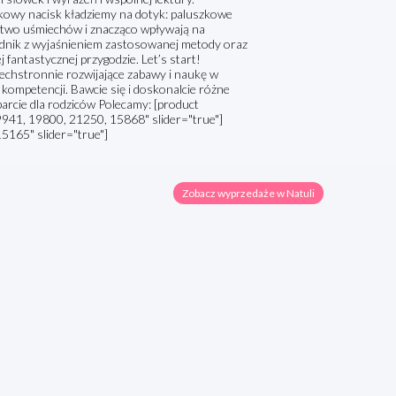
kowy nacisk kładziemy na dotyk: paluszkowe
óstwo uśmiechów i znacząco wpływają na
adnik z wyjaśnieniem zastosowanej metody oraz
antastycznej przygodzie. Let’s start!
echstronnie rozwijające zabawy i naukę w
kompetencji. Bawcie się i doskonalcie różne
parcie dla rodziców Polecamy: [product
941, 19800, 21250, 15868" slider="true"]
5165" slider="true"]
Zobacz wyprzedaże w Natuli