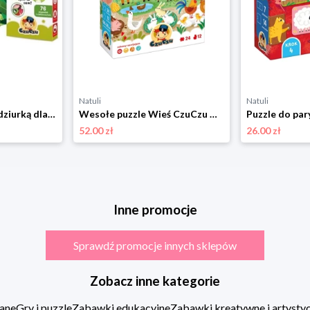
Natuli
Natuli
CzuCzu. Zagadki z dziurką dla dzieci 4+ Czuczu
Wesołe puzzle Wieś CzuCzu Czuczu
52.00 zł
26.00 zł
Inne promocje
Sprawdź promocje innych sklepów
Zobacz inne kategorie
ane
Gry i puzzle
Zabawki edukacyjne
Zabawki kreatywne i artysty