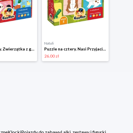
Natuli
Puzzle do pary. Zwierzątka z gospodarstwa 18m+ CzuCzu Czuczu
Puzzle na cztery. Nasi Przyjaciele 2+ CzuCzu Czuczu
26.00 zł
czne
Klocki
Pojazdy do zabawy
Lalki, zestawy i figurki