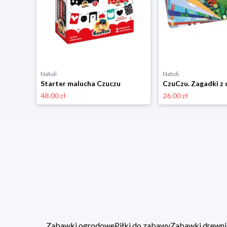
Natuli
Natuli
Starter malucha Czuczu
48.00 zł
26.00 zł
Zabawki ogrodowe
Piłki do zabawy
Zabawki drewni