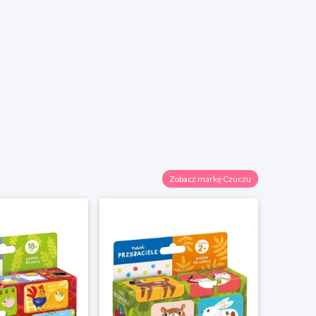
Zobacz markę Czuczu