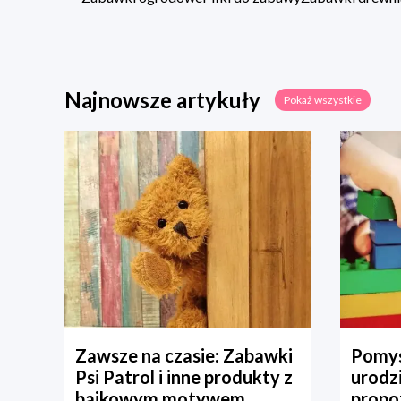
Najnowsze artykuły
Pokaż wszystkie
Zawsze na czasie: Zabawki
Pomys
Psi Patrol i inne produkty z
urodz
bajkowym motywem
propo