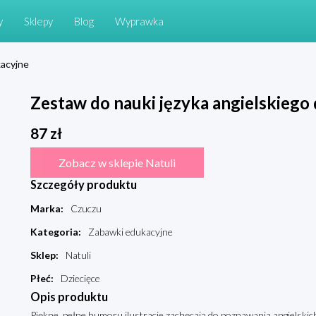
y
Sklepy
Blog
Wyprawka
acyjne
Zestaw do nauki języka angielskiego d
87
zł
Zobacz w sklepie Natuli
Szczegóły produktu
Marka
:
Czuczu
Kategoria
:
Zabawki edukacyjne
Sklep
:
Natuli
Płeć
:
Dziecięce
Opis produktu
Piękne, pełne humoru ilustracje zachęcają do poznawania angielskich