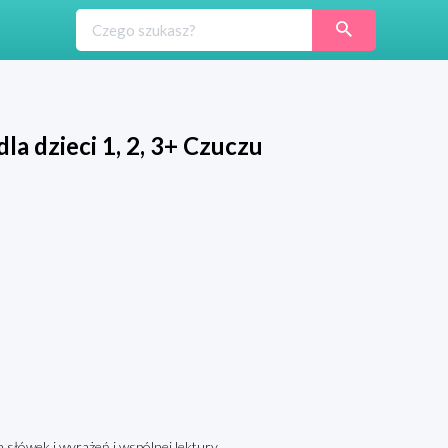
la dzieci 1, 2, 3+ Czuczu
 słówek i wyrażeń i wspólnej lektury.