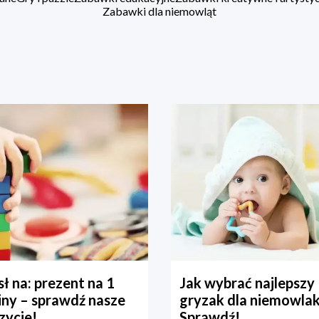
Zabawki dla niemowląt
ł na: prezent na 1
Jak wybrać najlepszy
iny – sprawdź nasze
gryzak dla niemowla
zycje!
Sprawdź!