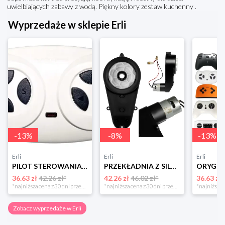
uwielbiających zabawy z wodą. Piękny kolory zestaw kuchenny .
Wyprzedaże w sklepie Erli
-
13
%
-
8
%
-
13
%
Erli
Erli
Erli
PILOT STEROWANIA 2.4G DO AUT AUTA NA AKUMULATOR Kontroler JR TYP 2
PRZEKŁADNIA Z SILNIKIEM 12V/20000rpm/45W Silnik Napęd do auta na akumulator
36.63 zł
42.26 zł*
42.26 zł
46.02 zł*
36.63 zł
*najniższa cena z 30 dni przed obniżką
*najniższa cena z 30 dni przed obniżką
Zobacz wyprzedaże w Erli