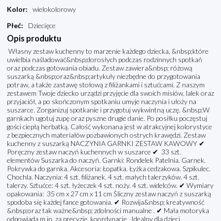
Kolor
:
wielokolorowy
Płeć
:
Dziecięce
Opis produktu
Własny zestaw kuchenny to marzenie każdego dziecka, &nbsp;które
uwielbia naśladować&nbsp;dorosłych podczas rodzinnych spotkań
oraz podczas gotowania obiadu. Zestaw zawiera&nbsp; różową
suszarką &nbsp;oraz&nbsp;artykuły niezbędne do przygotowania
potraw, a także zastawę stołową z filiżankami i sztućcami. Z naszym
zestawem Twoje dziecko urządzi przyjęcie dla swoich misiów, lalek oraz
przyjaciół, a po skończonym spotkaniu umyje naczynia i ułoży na
suszarce. Zorganizuj spotkanie i przygotuj wykwintną uczę. &nbsp;W
garnkach ugotuj zupę oraz pyszne drugie danie. Po posiłku poczęstuj
gości ciepłą herbatką. Całość wykonana jest w atrakcyjnej kolorystyce
z bezpiecznych materiałów pozbawionych ostrych krawędzi. Zestaw
kuchenny z suszarką NACZYNIA GARNKI ZESTAW KAWOWY ✔
Poręczny zestaw naczyń kuchennych w suszarce ✔ 33 szt.
elementów Suszarka do naczyń. Garnki: Rondelek Patelnia. Garnek.
Pokrywka do garnka. Akcesoria: Łopatka. Łyżka cedzakowa. Szpikulec.
Chochla. Naczynia: 4 szt. filiżanek. 4 szt. małych talerzyków. 4 szt.
talerzy. Sztućce: 4 szt. łyżeczek 4 szt. noży. 4 szt. widelców. ✔ Wymiary
opakowania: 35 cm x 27 cm x 11 cm Śliczny zestaw naczyń z suszarką
spodoba się każdej fance gotowania. ✔ Rozwija&nbsp; kreatywność
&nbsp;oraz tak ważne&nbsp; zdolności manualne . ✔ Mała motoryka
odpowiada m.in. za precyzję, koordynację . Idealny dla dzieci