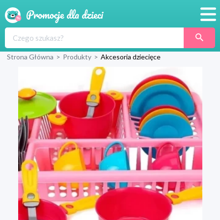
Promocje
Strona Główna
>
Produkty
>
Akcesoria dziecięce
Produkty
Sklepy
Blog
Wyprawka