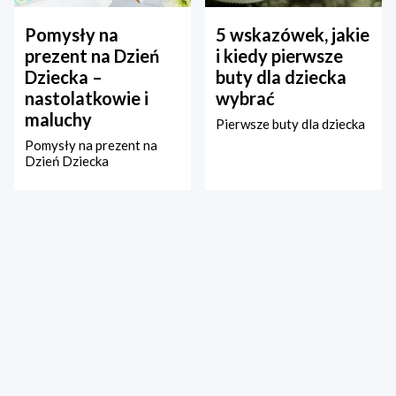
Pomysły na
5 wskazówek, jakie
prezent na Dzień
i kiedy pierwsze
Dziecka –
buty dla dziecka
nastolatkowie i
wybrać
maluchy
Pierwsze buty dla dziecka
Pomysły na prezent na
Dzień Dziecka