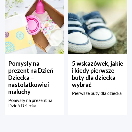
Pomysły na
5 wskazówek, jakie
prezent na Dzień
i kiedy pierwsze
Dziecka –
buty dla dziecka
nastolatkowie i
wybrać
maluchy
Pierwsze buty dla dziecka
Pomysły na prezent na
Dzień Dziecka