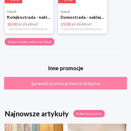
Natuli
Natuli
Kolejkostrada - naklejaj tory Zuzutoys
Domostrada - naklejaj ulice Zuzutoys
18.00 zł
21.00 zł*
21.00 zł
24.00 zł*
*najniższa cena z 30 dni przed obniżką
*najniższa cena z 30 dni przed obniżką
Zobacz wyprzedaże w Natuli
Inne promocje
Sprawdź promocje innych sklepów
Najnowsze artykuły
Pokaż wszystkie