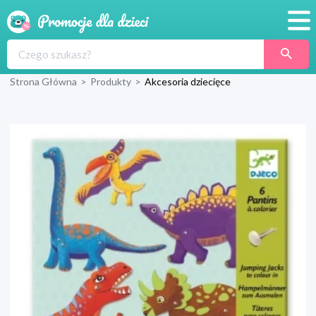
Promocje
Strona Główna
>
Produkty
>
Akcesoria dziecięce
Produkty
Sklepy
Blog
Wyprawka