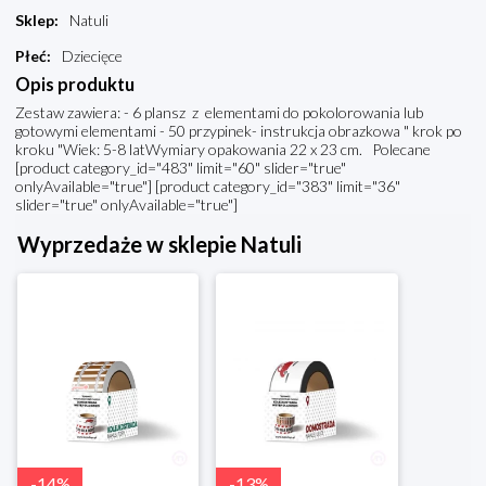
Sklep
:
Natuli
Płeć
:
Dziecięce
Opis produktu
Zestaw zawiera: - 6 plansz z elementami do pokolorowania lub
gotowymi elementami - 50 przypinek- instrukcja obrazkowa " krok po
kroku "Wiek: 5-8 latWymiary opakowania 22 x 23 cm. Polecane
[product category_id="483" limit="60" slider="true"
onlyAvailable="true"] [product category_id="383" limit="36"
slider="true" onlyAvailable="true"]
Wyprzedaże w sklepie Natuli
-
14
%
-
13
%