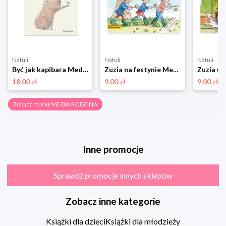
Natuli
Natuli
Natuli
Być jak kapibara Media rodzina
Zuzia na festynie Media rodzina
18.00 zł
9.00 zł
9.00 zł
Zobacz markę MEDIA RODZINA
Inne promocje
Sprawdź promocje innych sklepów
Zobacz inne kategorie
Książki dla dzieci
Książki dla młodzieży