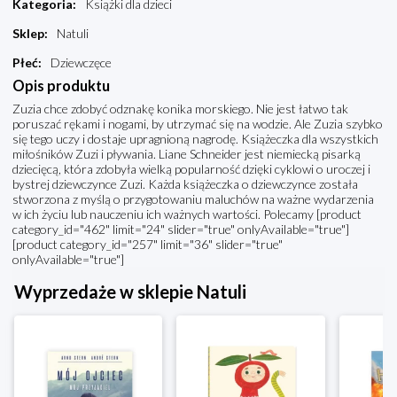
Kategoria
:
Książki dla dzieci
Sklep
:
Natuli
Płeć
:
Dziewczęce
Opis produktu
Zuzia chce zdobyć odznakę konika morskiego. Nie jest łatwo tak
poruszać rękami i nogami, by utrzymać się na wodzie. Ale Zuzia szybko
się tego uczy i dostaje upragnioną nagrodę. Książeczka dla wszystkich
miłośników Zuzi i pływania. Liane Schneider jest niemiecką pisarką
dziecięcą, która zdobyła wielką popularność dzięki cyklowi o uroczej i
bystrej dziewczynce Zuzi. Każda książeczka o dziewczynce została
stworzona z myślą o przygotowaniu maluchów na ważne wydarzenia
w ich życiu lub nauczeniu ich ważnych wartości. Polecamy [product
category_id="462" limit="24" slider="true" onlyAvailable="true"]
[product category_id="257" limit="36" slider="true"
onlyAvailable="true"]
Wyprzedaże w sklepie Natuli