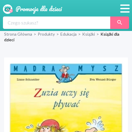
Promocje
Strona Główna
>
Produkty
>
Edukacja
>
Książki
>
Książki dla
Produkty
dzieci
Sklepy
Blog
Wyprawka