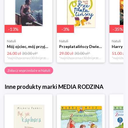
-
13
%
-
3
%
-
35
%
Natuli
Natuli
Natuli
Mój ojciec, mój przyjaciel Element
Przeplatalińscy Dwie siostry
26.00 zł
30.00 zł*
29.00 zł
30.00 zł*
51.00 zł
*najniższa cena z 30 dni przed obniżką
*najniższa cena z 30 dni przed obniżką
Zobacz wyprzedaże w Natuli
Inne produkty marki MEDIA RODZINA