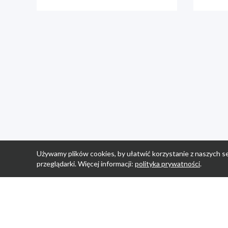
Używamy plików cookies, by ułatwić korzystanie z naszych se
przeglądarki. Więcej informacji:
polityka prywatności
.
Strona Główn