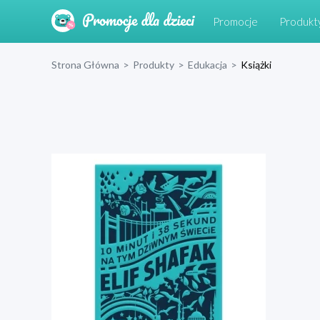
Promocje
Produkt
Strona Główna
>
Produkty
>
Edukacja
>
Książki