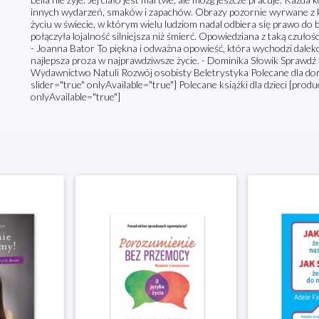
innych wydarzeń, smaków i zapachów. Obrazy pozornie wyrwane z k
życiu w świecie, w którym wielu ludziom nadal odbiera się prawo do b
połączyła lojalność silniejsza niż śmierć. Opowiedziana z taką czułośc
- Joanna Bator To piękna i odważna opowieść, która wychodzi daleko p
najlepsza proza w najprawdziwsze życie. - Dominika Słowik Sprawdź
Wydawnictwo Natuli Rozwój osobisty Beletrystyka Polecane dla dor
slider="true" onlyAvailable="true"] Polecane książki dla dzieci [prod
onlyAvailable="true"]