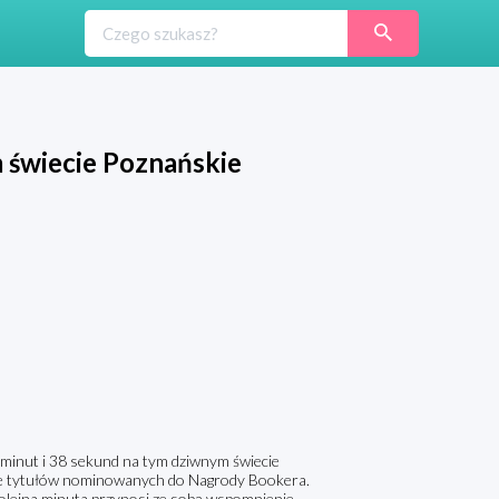
 świecie Poznańskie
0 minut i 38 sekund na tym dziwnym świecie
liście tytułów nominowanych do Nagrody Bookera.
a kolejna minuta przynosi ze sobą wspomnienie