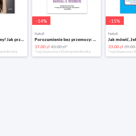
-
14
%
-
15
%
Natuli
Natuli
Już się nie rozumiemy! Jak przeżyć czas trzaskających drzwi Esprit
Porozumienie bez przemocy: o języku życia Czarna owca
37.00 zł
43.00 zł*
33.00 zł
39.00 
rzed obniżką
*najniższa cena z 30 dni przed obniżką
*najniższa cena z 3