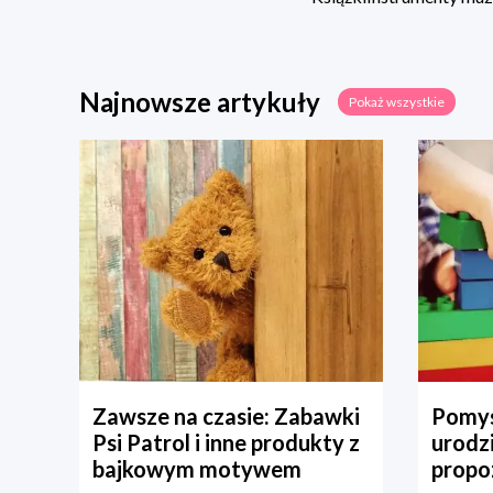
Najnowsze artykuły
Pokaż wszystkie
Zawsze na czasie: Zabawki
Pomys
Psi Patrol i inne produkty z
urodz
bajkowym motywem
propo