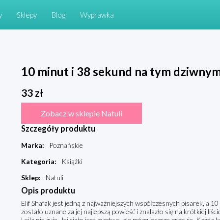
y
Sklepy
Blog
Wyprawka
10 minut i 38 sekund na tym dziwnym
33
zł
Zobacz w sklepie Natuli
Szczegóły produktu
Marka
:
Poznańskie
Kategoria
:
Książki
Sklep
:
Natuli
Opis produktu
Elif Shafak jest jedną z najważniejszych współczesnych pisarek, a 1
zostało uznane za jej najlepszą powieść i znalazło się na krótkiej 
Leila nie żyje. Jej ciało jest martwe, ale mózg jeszcze pracuje. Każd