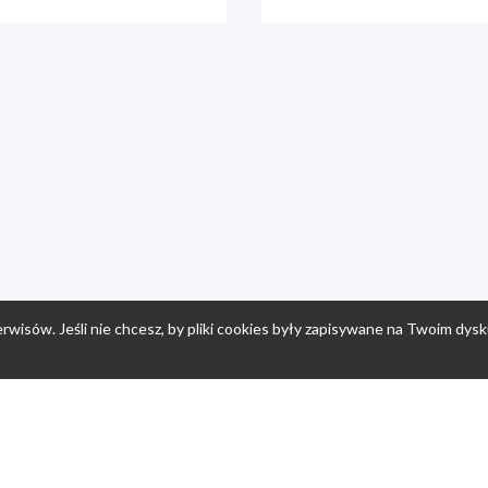
rwisów. Jeśli nie chcesz, by pliki cookies były zapisywane na Twoim dysk
a
Przepisy dla dzieci
Po