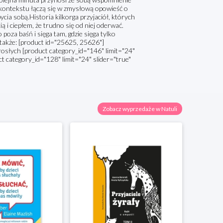
ontekstu łączą się w zmysłową opowieść o
ycia sobą.Historia kilkorga przyjaciół, których
ią i ciepłem, że trudno się od niej oderwać.
oza baśń i sięga tam, gdzie sięga tylko
 także: [product id="25625, 25626"]
osłych [product category_id="146" limit="24"
uct category_id="128" limit="24" slider="true"
Zobacz wyprzedaże w Natuli