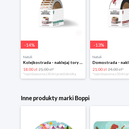
-
14
%
-
13
%
Natuli
Natuli
Kolejkostrada - naklejaj tory Zuzutoys
18.00 zł
21.00 zł*
21.00 zł
24.00 zł*
*najniższa cena z 30 dni przed obniżką
*najniższa cena z 30 dni p
Inne produkty marki Boppi