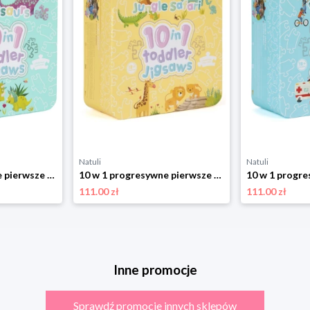
Natuli
Natuli
10 w 1 progresywne pierwsze puzzle Dinozaury 30 elementów Boppi
10 w 1 progresywne pierwsze puzzle Safari 30 elementów Boppi
111.00 zł
111.00 zł
Inne promocje
Sprawdź promocje innych sklepów