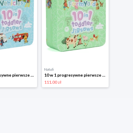
Natuli
10 w 1 progresywne pierwsze puzzle Pojazdy i zawody 30 elementów Boppi
10 w 1 progresywne pierwsze puzzle Farma 30 elementów Boppi
111.00 zł