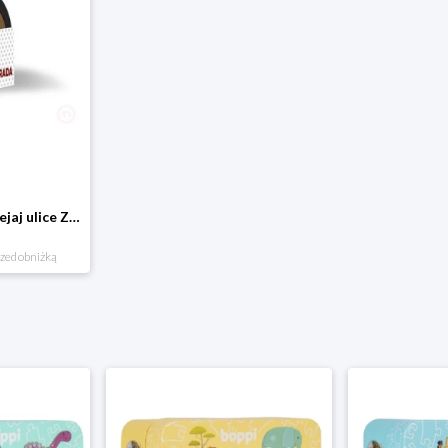
Domostrada - naklejaj ulice Zuzutoys
rzed obniżką