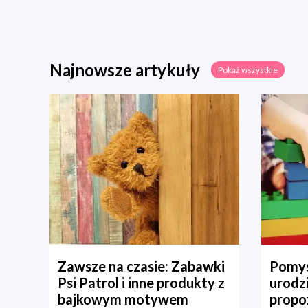
Najnowsze artykuły
Pokaż wszystkie
Zawsze na czasie: Zabawki
Pomys
Psi Patrol i inne produkty z
urodz
bajkowym motywem
propo