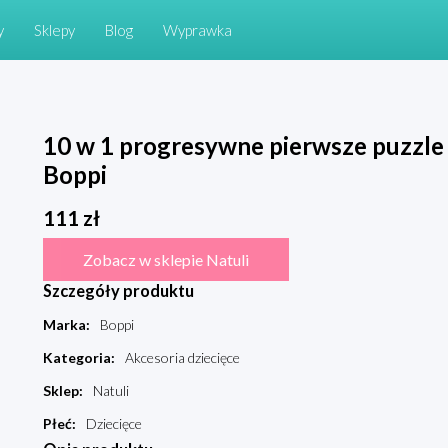
y
Sklepy
Blog
Wyprawka
10 w 1 progresywne pierwsze puzzl
Boppi
111
zł
Zobacz w sklepie Natuli
Szczegóły produktu
Marka
:
Boppi
Kategoria
:
Akcesoria dziecięce
Sklep
:
Natuli
Płeć
:
Dziecięce