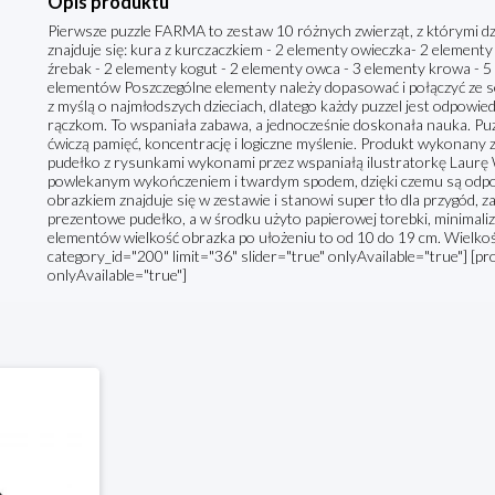
Opis produktu
Pierwsze puzzle FARMA to zestaw 10 różnych zwierząt, z którymi dz
znajduje się: kura z kurczaczkiem - 2 elementy owieczka- 2 elementy
źrebak - 2 elementy kogut - 2 elementy owca - 3 elementy krowa - 5
elementów Poszczególne elementy należy dopasować i połączyć ze s
z myślą o najmłodszych dzieciach, dlatego każdy puzzel jest odpowie
rączkom. To wspaniała zabawa, a jednocześnie doskonała nauka. Puzz
ćwiczą pamięć, koncentrację i logiczne myślenie. Produkt wykonany 
pudełko z rysunkami wykonami przez wspaniałą ilustratorkę Laurę 
powlekanym wykończeniem i twardym spodem, dzięki czemu są odpowi
obrazkiem znajduje się w zestawie i stanowi super tło dla przygód, 
prezentowe pudełko, a w środku użyto papierowej torebki, minimalizuj
elementów wielkość obrazka po ułożeniu to od 10 do 19 cm. Wielkoś
category_id="200" limit="36" slider="true" onlyAvailable="true"] [pr
onlyAvailable="true"]