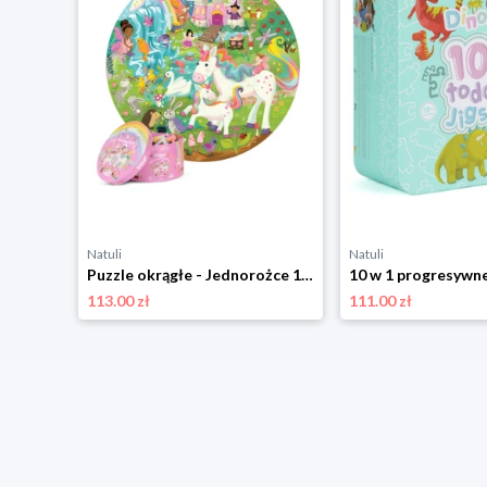
Natuli
Natuli
Puzzle okrągłe - Jednorożce 150 elementów Boppi
113.00 zł
111.00 zł