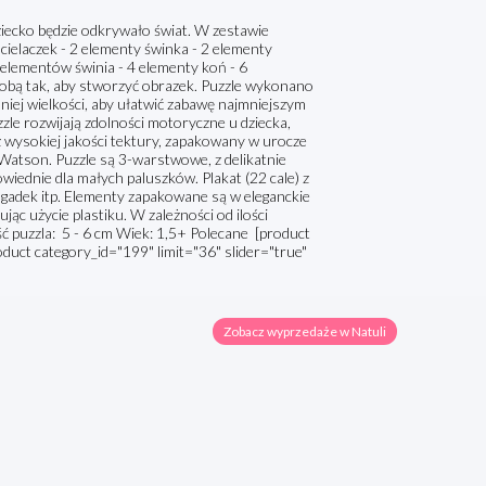
iecko będzie odkrywało świat. W zestawie
 cielaczek - 2 elementy świnka - 2 elementy
 elementów świnia - 4 elementy koń - 6
obą tak, aby stworzyć obrazek. Puzzle wykonano
dniej wielkości, aby ułatwić zabawę najmniejszym
le rozwijają zdolności motoryczne u dziecka,
z wysokiej jakości tektury, zapakowany w urocze
Watson. Puzzle są 3-warstwowe, z delikatnie
ednie dla małych paluszków. Plakat (22 cale) z
zagadek itp. Elementy zapakowane są w eleganckie
ąc użycie plastiku. W zależności od ilości
ć puzzla: 5 - 6 cm Wiek: 1,5+ Polecane [product
oduct category_id="199" limit="36" slider="true"
Zobacz wyprzedaże w Natuli