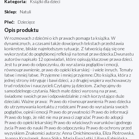
Kategoria
:
Książki dla dzieci
Sklep
:
Natuli
Płeć
:
Dziecięce
Opis produktu
W rozmowach z dziećmi o ich prawach pomaga ta książka. W
dynamicznych, a czasami także dowcipnych tekstach przedstawia
konkretne, bliskie najmłodszym sytuacje. Z łatwością dają się one
wykorzystać do pogłębionej refleksji na temat praw dziecka.Dwunastu
autorów napisało 12 opowiadań, które opisują kluczowe prawa dzieci.
Jest tu prawo do odpoczynku, do wyrażania poglądów i emocji,
równouprawnienie, prawo do opieki lekarskiej - i wiele innych. Tematy
łatwe i mniej łatwe. Przyjemne i mniej przyjemne.Oto książka, która z
jednej strony intryguje i bawi dzieci, a z drugiej wspiera wychowawczy
trud rodziców i nauczycieli.Czytajmy ją dzieciom. Zachęcajmy do
samodzielnego czytania. Niech małe dzieci wyrosną na prawe,
świadome swoich praw i odpowiedzialnie z nich korzystające duże
dzieciaki. Ważne prawa: Prawo do równouprawnienia Prawo dziecka
do utrzymywania kontaktu z rodzicami Prawo do wyrażania swoich
poglądów, opinii i emocji Prawo do prywatności Prawo do informacji
Prawo do tego, że nikt nie ma prawa ci zagrażać Prawo do adopcji
Prawo do opieki lekarskiej Prawo do właściwych warunków i godnego
życia Prawo do nauki Prawo do odpoczynku Prawo do ochrony przed
wyzyskiem Znakomici autorzy: Anna Onichimowska, Eliza Piotrowska,
Joanna Krzyżanek, Anna Sójka, Maria Ewa Letki, Liliana Fabisińska,