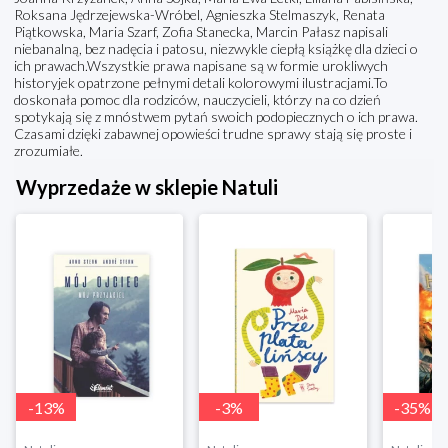
Roksana Jędrzejewska-Wróbel, Agnieszka Stelmaszyk, Renata
Piątkowska, Maria Szarf, Zofia Stanecka, Marcin Pałasz napisali
niebanalną, bez nadęcia i patosu, niezwykle ciepłą książkę dla dzieci o
ich prawach.Wszystkie prawa napisane są w formie urokliwych
historyjek opatrzone pełnymi detali kolorowymi ilustracjami.To
doskonała pomoc dla rodziców, nauczycieli, którzy na co dzień
spotykają się z mnóstwem pytań swoich podopiecznych o ich prawa.
Czasami dzięki zabawnej opowieści trudne sprawy stają się proste i
zrozumiałe.
Wyprzedaże w sklepie Natuli
-
13
%
-
3
%
-
35
%