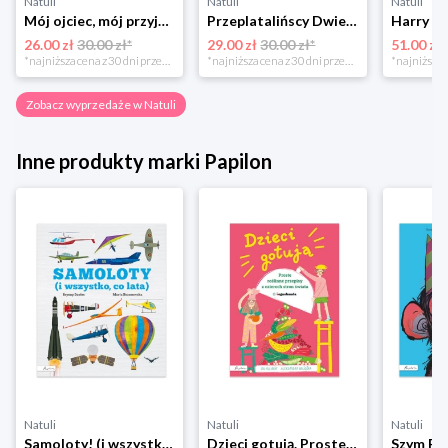
Natuli
Natuli
Natuli
Mój ojciec, mój przyjaciel Element
Przeplatalińscy Dwie siostry
26.00 zł
30.00 zł*
29.00 zł
30.00 zł*
51.00 zł
*najniższa cena z 30 dni przed obniżką
*najniższa cena z 30 dni przed obniżką
Zobacz wyprzedaże w Natuli
Inne produkty marki Papilon
Natuli
Natuli
Natuli
Samoloty! (i wszystko co lata) Papilon
Dzieci gotują. Proste roślinne przepisy z czterech stron świata Papilon