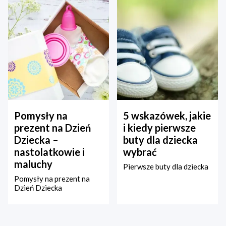
Pomysły na
5 wskazówek, jakie
prezent na Dzień
i kiedy pierwsze
Dziecka –
buty dla dziecka
nastolatkowie i
wybrać
maluchy
Pierwsze buty dla dziecka
Pomysły na prezent na
Dzień Dziecka