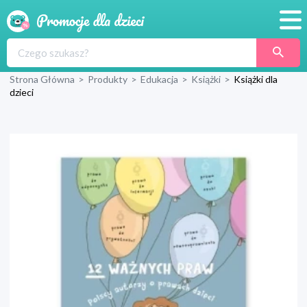
Promocje
Strona Główna
>
Produkty
>
Edukacja
>
Książki
>
Książki dla
Produkty
dzieci
Sklepy
Blog
Wyprawka